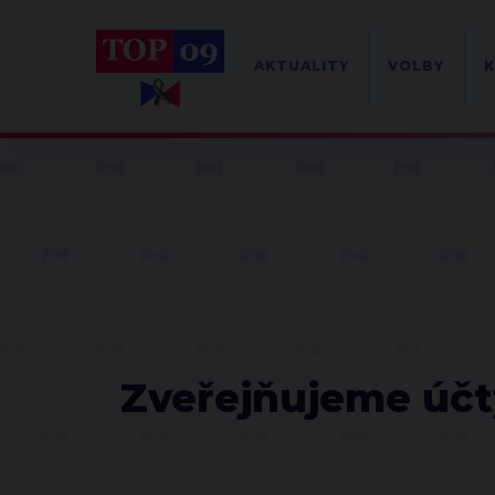
AKTUALITY
VOLBY
K
Zveřejňujeme účty