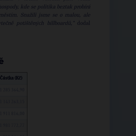
 hospody, kde se politika beztak probírá
ěstím. Snažili jsme se o malou, ale
ečně potištěných billboardů,“
dodal
ě
Částka (Kč)
1 285 364,90
1 143 263,15
1 911 816,00
1 981 772,77