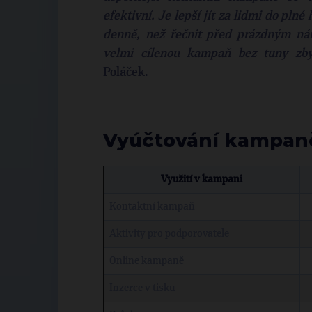
efektivní. Je lepší jít za lidmi do plné
denně, než řečnit před prázdným nám
velmi cílenou kampaň bez tuny zbyt
Poláček.
Vyúčtování kampan
Využití v kampani
Kontaktní kampaň
Aktivity pro podporovatele
Online kampaně
Inzerce v tisku