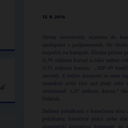
13. 8. 2014
Strany investovaly zejména do ko
spolupráci s podporovateli. Do těchto
rozpočtu na kampaň. Zhruba pětinu pa
(1,98 milionu korun) a také online-re
(1,91 milionu korun). „
TOP 09 tradič
metody. S online kampaní se nám úspě
tentokrát ještě více než jindy také
uť
investovali 1,29 milionu korun,“
řík
Poláček.
Dalšími položkami v konečném účtu 
průzkumy, kreativní práce nebo dár
úspornější kontaktní kampaně se u