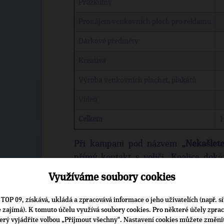
Průzkumy
Pronájem venkovních ploch pro reklamu
Dárkové předměty
Kreativa
Výroba venkovních plachet, plakátů
Video
Celkem
1
Při kampani pod názvem
„Nekašlet
přímý kontakt s voliči. Koalice doká
v eurovolbách je stejně důležité jako 
Využíváme soubory cookies
Při akcích
„Politika se dělá u piva
“ se 
oslovení mladých voličů s aktuálním
TOP 09, získává, ukládá a zpracovává informace o jeho uživatelích (např. sí
je zajímá). K tomuto účelu využívá soubory cookies. Pro některé účely zpra
především bezpečnost v Evropě vů
terý vyjádříte volbou „Přijmout všechny“. Nastavení cookies můžete změni