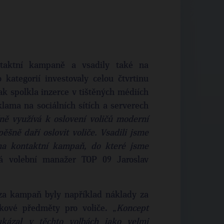
ntaktní kampaně a vsadily také na
 kategorií investovaly celou čtvrtinu
k spolkla inzerce v tištěných médiích
klama na sociálních sítích a serverech
ně využívá k oslovení voličů moderní
šně daří oslovit voliče. Vsadili jsme
 na kontaktní kampaň, do které jsme
á volební manažer TOP 09 Jaroslav
za kampaň byly například náklady za
kové předměty pro voliče. „
Koncept
kázal v těchto volbách jako velmi