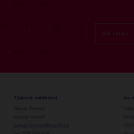
Tiskové oddělení
Co 
Jakub Tomek
Tisk
tiskový mluvčí
Medi
Jakub.Tomek@top09.cz
TOPl
tel.: 776 739 505
Apli