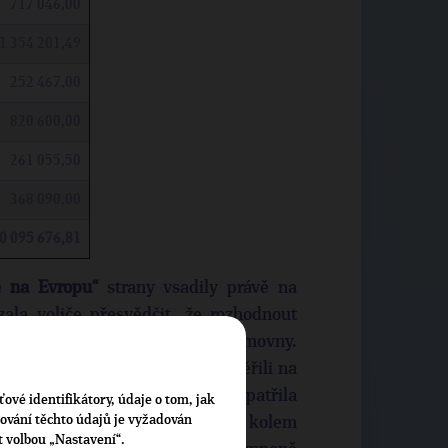
717 046,00
1 354 201,49
252 467,00
820 600,00
261 055,50
368 090,00
0 095 676,81
e na Evropu“
strany vsadily právě na
zala voliče přesvědčit, že rozhodnout
přijít k volbám do poslanecké sněmovny.
kandidáti TOP 09 a Starostů zaměřili na
 evropskými tématy. Mezi ty patřila
ťové identifikátory, údaje o tom, jak
cování těchto údajů je vyžadován
či Rusku, vysvětlování mýtů kolem
t volbou „Nastavení“.