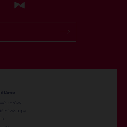
děláme
ové zprávy
ální výstupy
ife
kace