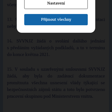
Nastavení
včetně jejich postojů a doporučení.
Přijmout všechny
13. SVVNJZ žádá, aby v zadávací dokumentaci
nebyl omezován výkon bloku na 1200 MW.
14. SVVNJZ žádá o svolání dalšího jednání
s předáním vyžádaných podkladů, a to v termínu
do konce května 2021.
15. V souladu s uzavřenými smlouvami SVVNJZ
žádá, aby byla do zadávací dokumentace
promítnuta všechna usnesení vlády týkající se
bezpečnostních zájmů státu a toto bylo potvrzeno
pracovní skupinou pod Ministerstvem vnitra.