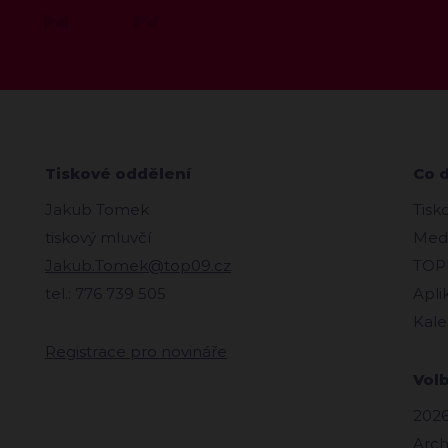
Tiskové oddělení
Co 
Jakub Tomek
Tisk
tiskový mluvčí
Medi
Jakub.Tomek@top09.cz
TOPl
tel.: 776 739 505
Apli
Kale
Registrace pro novináře
Vol
2026
Arch