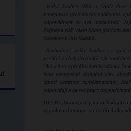
„
Velká koalice ODS a ČSSD dnes v
v rozporu s předchozím nadšením, opět 
odpovědnost za svá rozhodnutí. Jeji
Zejména vůči všem lidem platícím dan
Starostové Petr Gazdík.
„
Rozhodnutí velké koalice se opět 
vzniklé z chyb úředníků tak totiž bud
říká jeden z předkladatelů zákona Stan
uť
jsou nesmyslně chráněni jako ohrož
oproti ostatním zaměstnancům, kteř
odpovídají a za svá pracovní pochyben
TOP 09 a Starostové jsou rozhodnuti te
výjimku ochraňující státní úředníky ods