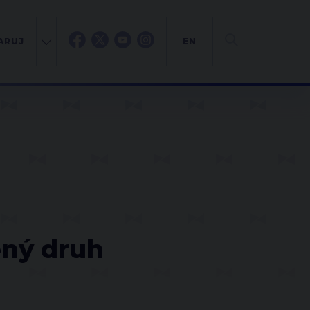
ARUJ
EN
ený druh