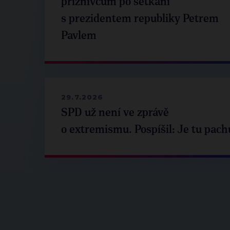
příznivcům po setkání
s prezidentem republiky Petrem
Pavlem
29.7.2026
SPD už není ve zprávě
o extremismu. Pospíšil: Je tu pach