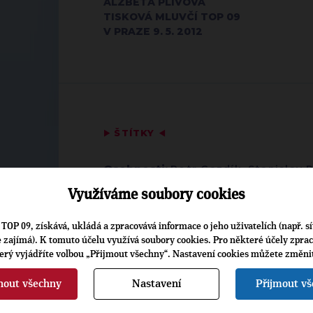
ALŽBĚTA PLÍVOVÁ
TISKOVÁ MLUVČÍ TOP 09
V PRAZE 9. 5. 2012
▶
ŠTÍTKY
◀
Osobnosti:
Petr Gazdík
,
Stanislav 
Témata:
Bezpečnost, kriminalita a
Využíváme soubory cookies
TOP 09, získává, ukládá a zpracovává informace o jeho uživatelích (např. sí
je zajímá). K tomuto účelu využívá soubory cookies. Pro některé účely zpra
terý vyjádříte volbou „Přijmout všechny“. Nastavení cookies můžete změni
nout všechny
Nastavení
Přijmout v