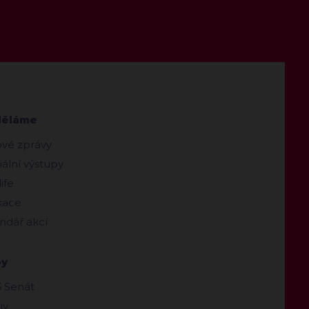
děláme
ové zprávy
ální výstupy
ife
kace
ndář akcí
by
 Senát
iv