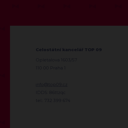
Celostátní kancelář TOP 09
Opletalova 1603/57
110 00 Praha 1
info@top09.cz
IDDS: 86ttzqc
tel.: 732 399 674