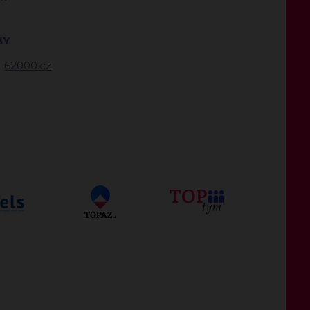
BY
62000.cz