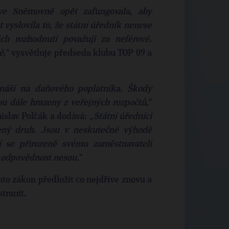
e Sněmovně opět zafungovala, aby
vyslovila to, že státní úředník nenese
ch rozhodnutí považuji za neférové.
ě
,“ vysvětluje předseda klubu TOP 09 a
snáší na daňového poplatníka. Škody
ou dále hrazeny z veřejných rozpočtů
,“
islav Polčák a dodává: „
Státní úředníci
ený druh. Jsou v neskutečné výhodě
í se přirozeně svému zaměstnavateli
í odpovědnost nesou.
“
nto zákon předložit co nejdříve znovu a
tranit.