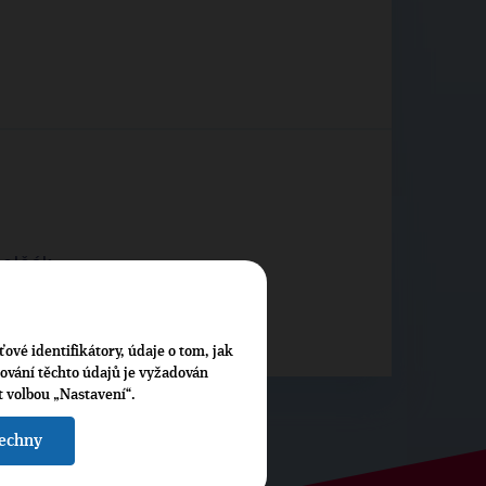
Polčák
 korupce
ťové identifikátory, údaje o tom, jak
cování těchto údajů je vyžadován
t volbou „Nastavení“.
šechny