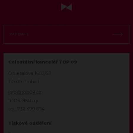
Celostátní kancelář TOP 09
Opletalova 1603/57
110 00 Praha 1
info@top09.cz
IDDS: 86ttzqc
tel.: 732 399 674
Tiskové oddělení