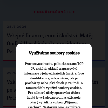
▶
NEPŘEHLÉDNĚTE
◀
28.7.2026
Veřejné finance, euro i školství. Matěj
Ondřej Havel jednal s prezidentem
Petrem Pavlem
Využíváme soubory cookies
Provozovatel webu, politická strana TOP
09, získává, ukládá a zpracovává
29.7.2026
informace o jeho uživatelích (např. síťové
identifikátory, údaje o tom, jak jej
Vzkaz Matěje Ondřeje Havla příznivcům
procházejí nebo jaký obsah je zajímá). K
tomuto účelu využívá soubory cookies.
po setkání s prezidentem republiky
Pro některé účely zpracování těchto
Petrem Pavlem
údajů je vyžadován souhlas uživatele,
který vyjádříte volbou „Přijmout
všechny“. Nastavení cookies můžete