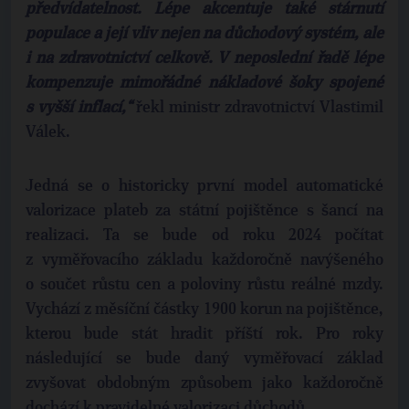
předvídatelnost. Lépe akcentuje také stárnutí
populace a její vliv nejen na důchodový systém, ale
i na zdravotnictví celkově. V neposlední řadě lépe
kompenzuje mimořádné nákladové šoky spojené
s vyšší inflací,“
řekl ministr zdravotnictví Vlastimil
Válek.
Jedná se o historicky první model automatické
valorizace plateb za státní pojištěnce s šancí na
realizaci. Ta se bude od roku 2024 počítat
z vyměřovacího základu každoročně navýšeného
o součet růstu cen a poloviny růstu reálné mzdy.
Vychází z měsíční částky 1900 korun na pojištěnce,
kterou bude stát hradit příští rok. Pro roky
následující se bude daný vyměřovací základ
zvyšovat obdobným způsobem jako každoročně
dochází k pravidelné valorizaci důchodů.