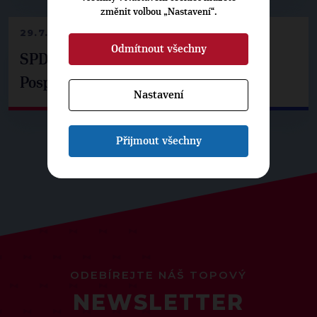
změnit volbou „Nastavení“.
29.7.2026
Odmítnout všechny
SPD už není ve zprávě o extremismu.
Pospíšil: Je tu pachuť
Nastavení
Přijmout všechny
ODEBÍREJTE NÁŠ TOPOVÝ
NEWSLETTER