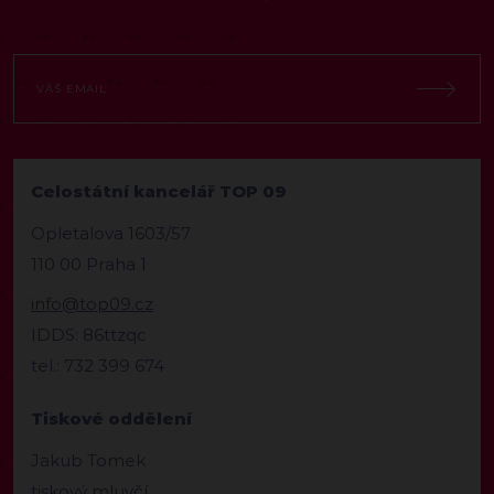
Celostátní kancelář TOP 09
Opletalova 1603/57
110 00 Praha 1
info@top09.cz
IDDS: 86ttzqc
tel.: 732 399 674
Tiskové oddělení
Jakub Tomek
tiskový mluvčí