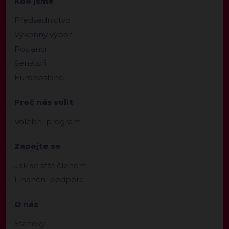
Kdo jsme
Předsednictvo
Výkonný výbor
Poslanci
Senátoři
Europoslanci
Proč nás volit
Volební program
Zapojte se
Jak se stát členem
Finanční podpora
O nás
Stanovy