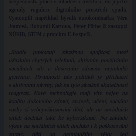
bezpečnosti, práce s mládeží i institucí, do jejichž
agendy regulace digitálního prostředí spadá.
Vystoupili například bývalá eurokomisařka Věra
Jourová, Bohumil Kartous, Peter Pöthe či zástupci
NÚKIB, STEM a projektu E-bezpečí.
„Studie prokazují závažnou spojitost mezi
užíváním chytrých telefonů, aktivním používáním
sociálních sítí a duševním zdravím nejmladší
generace. Povinností nás politiků je přicházet
s aktivními návrhy, jak na tyto závažné skutečnosti
reagovat. Nové technologie mají vliv nejen na
kvalitu duševního zdraví, spánek, učení, sociální
vazby či sebepoškozování dětí, ale na sociálních
sítích dochází také ke kyberšikaně. Na základě
výzev na sociálních sítích dochází i k poškozování
zdraví, děti od nejmladšího věku čelí