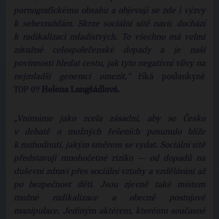
pornografickému obsahu a objevují se zde i výzvy
k sebevraždám. Skrze sociální sítě navíc dochází
k radikalizaci mladistvých. To všechno má velmi
závažné celospolečenské dopady a je naší
povinností hledat cestu, jak tyto negativní vlivy na
nejmladší generaci omezit,“
říká poslankyně
TOP 09
Helena
Langšádlová.
„Vnímáme jako zcela zásadní, aby se Česko
v debatě o možných řešeních posunulo blíže
k rozhodnutí, jakým směrem se vydat. Sociální sítě
představují mnohočetné riziko — od dopadů na
duševní zdraví přes sociální vztahy a vzdělávání až
po bezpečnost dětí. Jsou zjevně také místem
možné radikalizace a obecně postojové
manipulace. Jediným aktérem, kterému současné