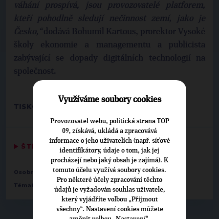
váhání prospívá, jsou provozovatelé platforem,
kteří pohodlně sledují nečinnost zemí, jako je
Česko,“
dodává Bohumil Kartous, prorektor Vysoké
školy ekonomie a managementu a publicista
zabývající se dopady digitálních technologií na
společnost.
Využíváme soubory cookies
TISKOVÉ ODDĚLENÍ TOP 09
Provozovatel webu, politická strana TOP
09, získává, ukládá a zpracovává
informace o jeho uživatelích (např. síťové
▶
ŠTÍTKY
◀
identifikátory, údaje o tom, jak jej
procházejí nebo jaký obsah je zajímá). K
tomuto účelu využívá soubory cookies.
Osobnosti:
Helena Langšádlová
Pro některé účely zpracování těchto
,
,
,
Témata:
E-government a IT
EU
Média
Zdravotnictví
údajů je vyžadován souhlas uživatele,
který vyjádříte volbou „Přijmout
všechny“. Nastavení cookies můžete
změnit volbou „Nastavení“.