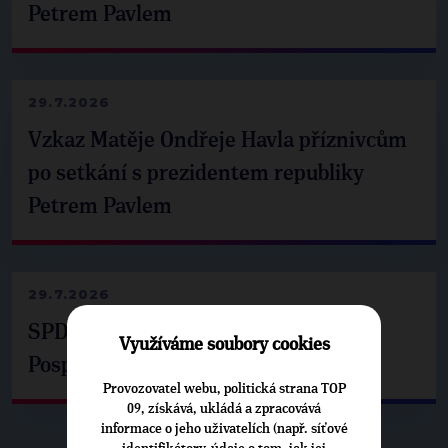
Petrem Pavlem
29.7.2026
Vzkaz Matěje Ondřeje Havla příznivcům
po setkání s prezidentem republiky
Petrem Pavlem
29.7.2026
SPD už není ve zprávě o extremismu.
Využíváme soubory cookies
Pospíšil: Je tu pachuť
Provozovatel webu, politická strana TOP
09, získává, ukládá a zpracovává
informace o jeho uživatelích (např. síťové