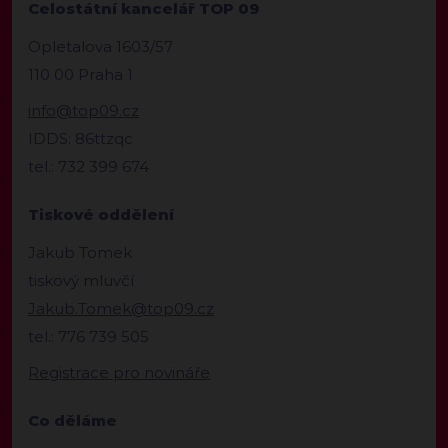
Celostátní kancelář TOP 09
Opletalova 1603/57
110 00 Praha 1
info@top09.cz
IDDS: 86ttzqc
tel.: 732 399 674
Tiskové oddělení
Jakub Tomek
tiskový mluvčí
Jakub.Tomek@top09.cz
tel.: 776 739 505
Registrace pro novináře
Co děláme