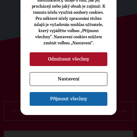
identifikátory, údaje o tom, jak jej
procházejí nebo jaký obsah je zajímá). K
tomuto účelu využívá soubory cookies.
Pro některé účely zpracování těchto
údajů je vyžadován souhlas uživatele,
který vyjádříte volbou „Přijmout
všechny“. Nastavení cookies můžete
změnit volbou „Nastavení“.
ODEBÍREJTE NÁŠ TOPOVÝ
Odmítnout všechny
NEWSLETTER
Nastavení
Přijmout všechny