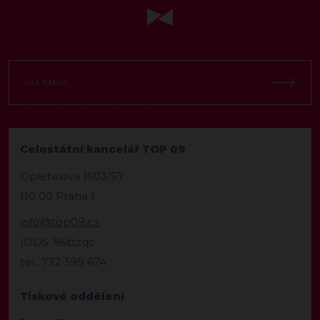
Celostátní kancelář TOP 09
Opletalova 1603/57
110 00 Praha 1
info@top09.cz
IDDS: 86ttzqc
tel.: 732 399 674
Tiskové oddělení