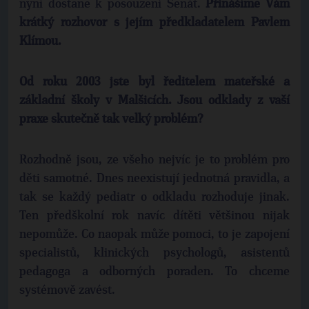
nyní dostane k posouzení Senát.
Přinášíme Vám
krátký rozhovor s jejím předkladatelem Pavlem
Klímou.
Od roku 2003 jste byl ředitelem mateřské a
základní školy v Malšicích. Jsou odklady z vaší
praxe skutečně tak velký problém?
Rozhodně jsou, ze všeho nejvíc je to problém pro
děti samotné. Dnes neexistují jednotná pravidla, a
tak se každý pediatr o odkladu rozhoduje jinak.
Ten předškolní rok navíc dítěti většinou nijak
nepomůže. Co naopak může pomoci, to je zapojení
specialistů, klinických psychologů, asistentů
pedagoga a odborných poraden. To chceme
systémově zavést.