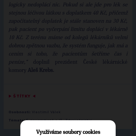
logicky nedoplácí nic. Pokud si ale jde pro lék se
stejnou léčivou látkou s doplatkem 40 Kč, přičemž
započitatelný doplatek je stále stanoven na 30 Kč,
pak pacient po vyčerpání limitu doplácí v lékárně
10 Kč. Z terénu máme od kolegů lékárníků velmi
dobrou zpětnou vazbu, že systém funguje, jak má a
cením si toho, že pacientům šetříme čas i
peníze,“
doplnil prezident České lékárnické
komory
Aleš Krebs
.
▶
ŠTÍTKY
◀
Osobnosti:
Vlastimil Válek
,
Témata:
E-government a IT
Zdravotnictví
Využíváme soubory cookies