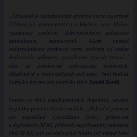
„Aktuálně je nainstalování správné verze na straně
lékáren již stoprocentní a z lékáren není hlášen
významný problém. Zdravotnickým zařízením
(ambulance, nemocnice), která nemají
nainstalovanou správnou verzi rozhraní od svého
dodavatele software, pomáháme vyřešit situaci i
tím, že proaktivně oslovujeme dodavatele
lékařských a nemocničních software,“
řekl ředitel
Státního ústavu pro kontrolu léčiv
Tomáš Boráň
.
Změna se týká započitatelných doplatků, ostatní
doplatky pacienti hradí i nadále.
„Pokud si pacient
jde například vyzvednout léčivý přípravek
s doplatkem 30 Kč, přičemž započitatelný doplatek
činí 30 Kč, pak po vyčerpání limitu při výdeji léku