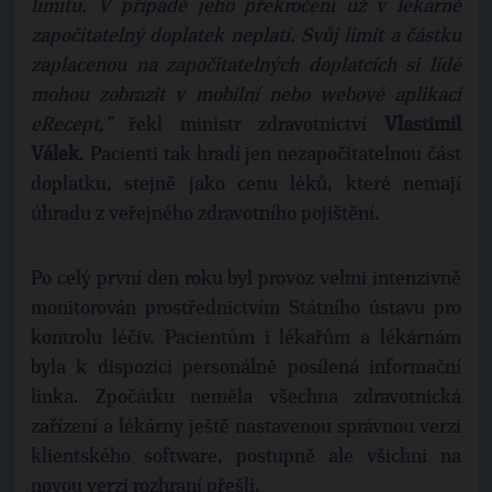
limitu. V případě jeho překročení už v lékárně
započitatelný doplatek neplatí. Svůj limit a částku
zaplacenou na započitatelných doplatcích si lidé
mohou zobrazit v mobilní nebo webové aplikaci
eRecept,”
řekl ministr zdravotnictví
Vlastimil
Válek
. Pacienti tak hradí jen nezapočitatelnou část
doplatku, stejně jako cenu léků, které nemají
úhradu z veřejného zdravotního pojištění.
Po celý první den roku byl provoz velmi intenzivně
monitorován prostřednictvím Státního ústavu pro
kontrolu léčiv. Pacientům i lékařům a lékárnám
byla k dispozici personálně posílená informační
linka. Zpočátku neměla všechna zdravotnická
zařízení a lékárny ještě nastavenou správnou verzi
klientského software, postupně ale všichni na
novou verzi rozhraní přešli.