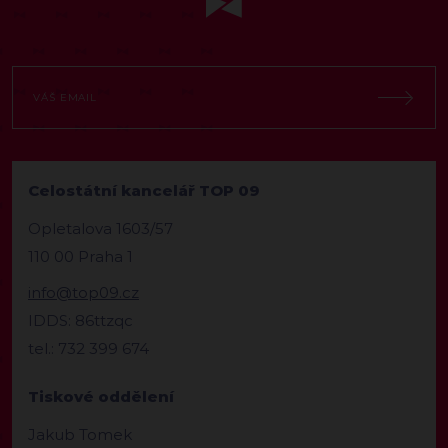
Celostátní kancelář TOP 09
Opletalova 1603/57
110 00 Praha 1
info@top09.cz
IDDS: 86ttzqc
tel.: 732 399 674
Tiskové oddělení
Jakub Tomek