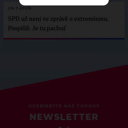
29.7.2026
SPD už není ve zprávě o extremismu.
Pospíšil: Je tu pachuť
ODEBÍREJTE NÁŠ TOPOVÝ
NEWSLETTER