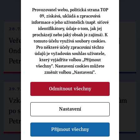
▶
NEPŘEHLÉDNĚTE
◀
Provozovatel webu, politická strana TOP
09, získává, ukládá a zpracovává
informace o jeho uživatelích (např. síťové
28.7.2026
identifikátory, údaje o tom, jak jej
procházejí nebo jaký obsah je zajímá). K
Veřejné finance, euro i školství. Matěj
tomuto účelu využívá soubory cookies.
Pro některé účely zpracování těchto
Ondřej Havel jednal s prezidentem
údajů je vyžadován souhlas uživatele,
který vyjádříte volbou „Přijmout
Petrem Pavlem
všechny“. Nastavení cookies můžete
změnit volbou „Nastavení“.
29.7.2026
Odmítnout všechny
Vzkaz Matěje Ondřeje Havla příznivcům
Nastavení
po setkání s prezidentem republiky
Petrem Pavlem
Přijmout všechny