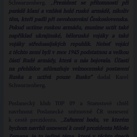
Schwarzenberg. „
Prezident se přítomností při
parádě klaní a vzdává hold ruské armádě, nikoliv
těm, kteří padli při osvobozování Československa.
Pokud uctíme ruskou armádu, musíme uctít také
například ukrajinské, běloruské vojáky a také
vojáky středoasijských republik. Neboť vojáci
z těchto zemí byli v roce 1945 podstatnou a velkou
částí Rudé armády, která u nás bojovala. Účastí
na přehlídce zdůrazňuje velmocenské postavení
Ruska a uctívá pouze Rusko“
dodal Karel
Schwarzenberg.
Poslanecký klub TOP 09 a Starostové chtěl
navrhnout Poslanecké sněmovně ČR usnesení
k cestě prezidenta. „
Zařazení bodu, ve kterém
bychom navrhli usnesení k cestě prezidenta Miloše
Zemana, je to jediné téma, které v těchto dnech