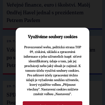
Veřejné finance, euro i školství. Matěj
Ondřej Havel jednal s prezidentem
Petrem Pavlem
Využíváme soubory cookies
29.7.2026
Provozovatel webu, politická strana TOP
Vzkaz Matěje Ondřeje Havla příznivcům
09, získává, ukládá a zpracovává
informace o jeho uživatelích (např. síťové
po setkání s prezidentem republiky
identifikátory, údaje o tom, jak jej
Petrem Pavlem
procházejí nebo jaký obsah je zajímá). K
tomuto účelu využívá soubory cookies.
Pro některé účely zpracování těchto
údajů je vyžadován souhlas uživatele,
který vyjádříte volbou „Přijmout
29.7.2026
všechny“. Nastavení cookies můžete
změnit volbou „Nastavení“.
SPD už není ve zprávě o extremismu.
Pospíšil: Je tu pachuť