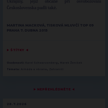
Ukrajiny, jejíž občané při osvobozování
Československa padli také.
MARTINA MACKOVÁ, TISKOVÁ MLUVČÍ TOP 09
PRAHA 7. DUBNA 2015
▶
ŠTÍTKY
◀
,
Osobnosti:
Karel Schwarzenberg
Marek Ženíšek
,
Témata:
Armáda a obrana
Zahraničí
▶
NEPŘEHLÉDNĚTE
◀
28.7.2026