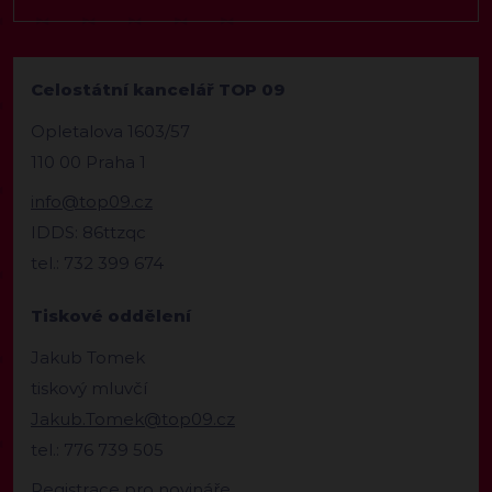
Celostátní kancelář TOP 09
Opletalova 1603/57
110 00 Praha 1
info@top09.cz
IDDS: 86ttzqc
tel.: 732 399 674
Tiskové oddělení
Jakub Tomek
tiskový mluvčí
Jakub.Tomek@top09.cz
tel.: 776 739 505
Registrace pro novináře