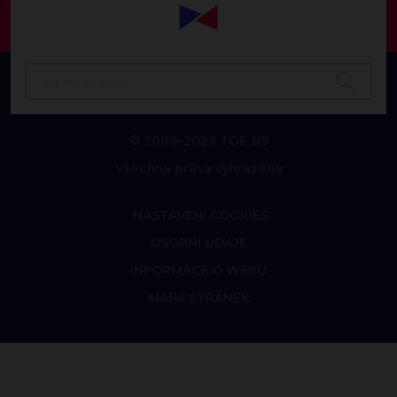
© 2009–2026 TOP 09
Všechna práva vyhrazena
NASTAVENÍ COOKIES
OSOBNÍ ÚDAJE
INFORMACE O WEBU
MAPA STRÁNEK