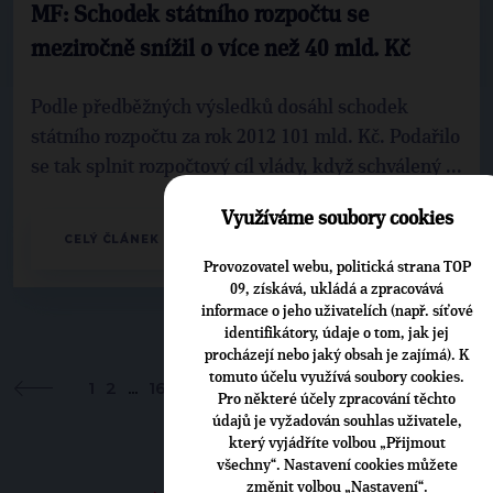
MF: Schodek státního rozpočtu se
meziročně snížil o více než 40 mld. Kč
Podle předběžných výsledků dosáhl schodek
státního rozpočtu za rok 2012 101 mld. Kč. Podařilo
se tak splnit rozpočtový cíl vlády, když schválený ...
Využíváme soubory cookies
CELÝ ČLÁNEK
Provozovatel webu, politická strana TOP
09, získává, ukládá a zpracovává
informace o jeho uživatelích (např. síťové
identifikátory, údaje o tom, jak jej
procházejí nebo jaký obsah je zajímá). K
tomuto účelu využívá soubory cookies.
1
2
...
160
...
167
168
169
170
171
...
229
2
Pro některé účely zpracování těchto
údajů je vyžadován souhlas uživatele,
který vyjádříte volbou „Přijmout
všechny“. Nastavení cookies můžete
změnit volbou „Nastavení“.