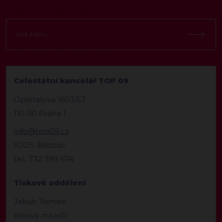
Celostátní kancelář TOP 09
Opletalova 1603/57
110 00 Praha 1
info@top09.cz
IDDS: 86ttzqc
tel.: 732 399 674
Tiskové oddělení
Jakub Tomek
tiskový mluvčí