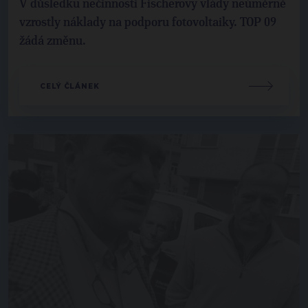
V důsledku nečinnosti Fischerovy vlády neúměrně
vzrostly náklady na podporu fotovoltaiky. TOP 09
žádá změnu.
CELÝ ČLÁNEK