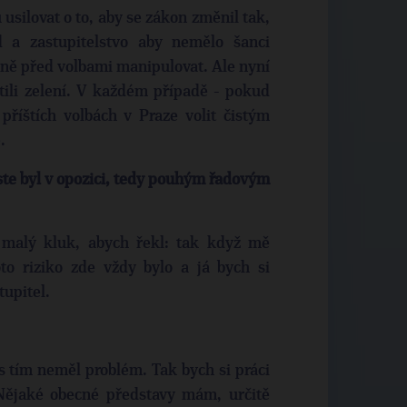
 usilovat o to, aby se zákon změnil tak,
 a zastupitelstvo aby nemělo šanci
ně před volbami manipulovat. Ale nyní
tili zelení. V každém případě - pokud
příštích volbách v Praze volit čistým
.
ste byl v opozici, tedy pouhým řadovým
 malý kluk, abych řekl: tak když mě
to riziko zde vždy bylo a já bych si
tupitel.
s tím neměl problém. Tak bych si práci
 Nějaké obecné představy mám, určitě