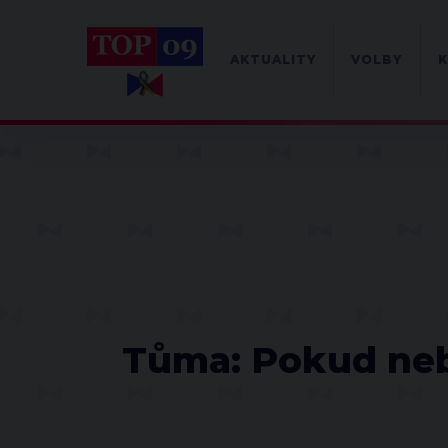
AKTUALITY
VOLBY
K
Tůma: Pokud neb