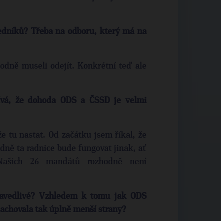
edníků? Třeba na odboru, který má na
hodně museli odejít. Konkrétní teď ale
ívá, že dohoda ODS a ČSSD je velmi
 tu nastat. Od začátku jsem říkal, že
dně ta radnice bude fungovat jinak, ať
ašich 26 mandátů rozhodně není
ravedlivé? Vzhledem k tomu jak ODS
achovala tak úplně menší strany?