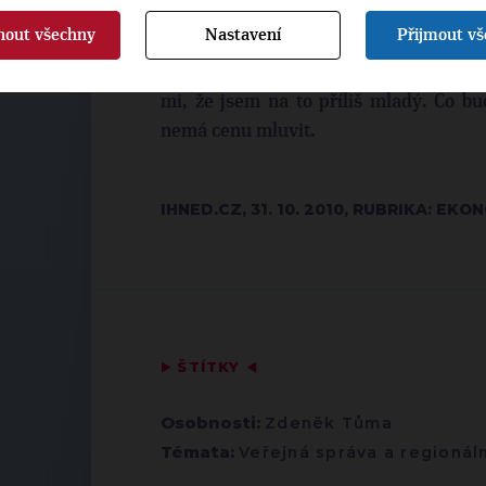
nout všechny
Nastavení
Přijmout v
Neuvažoval jsem o tom, nemám tu amb
prezidenta. Je mi padesát let, připadá
mi, že jsem na to příliš mladý. Co bu
nemá cenu mluvit.
IHNED.CZ, 31. 10. 2010, RUBRIKA: EK
▶
ŠTÍTKY
◀
Osobnosti:
Zdeněk Tůma
Témata:
Veřejná správa a regionáln