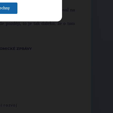
šechny
ici abych v roce 2013 kandidoval na
de později, to je tak daleko, že o tom
ONOMICKÉ ZPRÁVY
í rozvoj