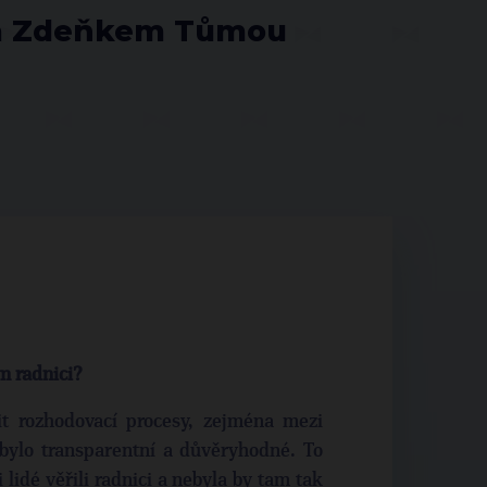
ra Zdeňkem Tůmou
m radnici?
t rozhodovací procesy, zejména mezi
bylo transparentní a důvěryhodné. To
lidé věřili radnici a nebyla by tam tak