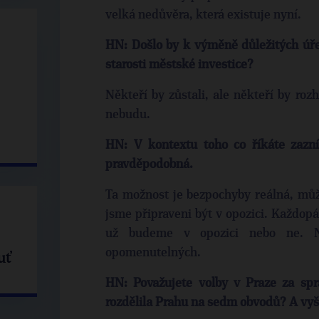
velká nedůvěra, která existuje nyní.
HN: Došlo by k výměně důležitých úř
starosti městské investice?
Někteří by zůstali, ale někteří by roz
nebudu.
HN: V kontextu toho co říkáte zazn
pravděpodobná.
Ta možnost je bezpochyby reálná, může
jsme připraveni být v opozici. Každopá
už budeme v opozici nebo ne. N
opomenutelných.
uť
HN: Považujete volby v Praze za sp
rozdělila Prahu na sedm obvodů? A vyš