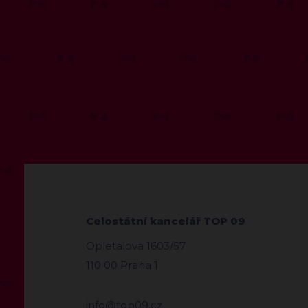
Celostátní kancelář TOP 09
Opletalova 1603/57
110 00 Praha 1
info@top09.cz