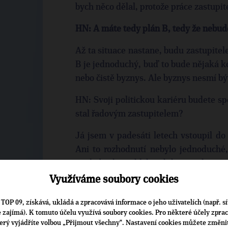
bych něco dělal, protože práce zastupi
HN: A máte tedy plán B, tedy že nebud
Až ta situace nastane, budu zastupitel
B je jednoduchý, buď to bude nějaká 
nebo čistě byznys. Ale byznys nesmí bý
HN: Svoji politickou kariéru budete spo
stal řadovým zastupitelem?
Já jsem v padesáti letech vstoupil do
Ani to rozhodnutí nebylo jednoduché,
jestli bych mohl kandidovat jako nes
stranou a byla to pro mě výzva. 
Využíváme soubory cookies
rozhodnutý, že budu po zbytek života dě
TOP 09, získává, ukládá a zpracovává informace o jeho uživatelích (např. sí
HN: Mohl byste být kandidátem TOP
je zajímá). K tomuto účelu využívá soubory cookies. Pro některé účely zpra
terý vyjádříte volbou „Přijmout všechny“. Nastavení cookies můžete změni
Zajímalo by vás to?