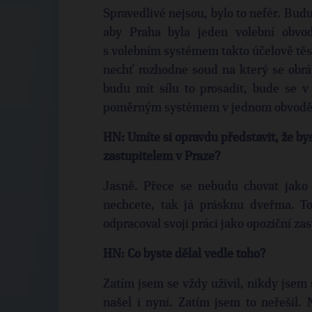
Spravedlivé nejsou, bylo to nefér. Budu
aby Praha byla jeden volební obvod
s volebním systémem takto účelově těs
nechť rozhodne soud na který se obrá
budu mít sílu to prosadit, bude se v 
poměrným systémem v jednom obvodě
HN: Umíte si opravdu představit, že by
zastupitelem v Praze?
Jasně. Přece se nebudu chovat jako
nechcete, tak já prásknu dveřma. To
odpracoval svoji práci jako opoziční zas
HN: Co byste dělal vedle toho?
Zatím jsem se vždy uživil, nikdy jsem 
našel i nyní. Zatím jsem to neřešil.