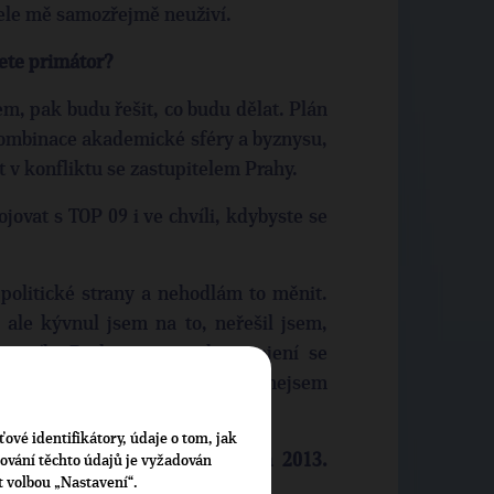
tele mě samozřejmě neuživí.
ete primátor?
em, pak budu řešit, co budu dělat. Plán
kombinace akademické sféry a byznysu,
t v konfliktu se zastupitelem Prahy.
jovat s TOP 09 i ve chvíli, kdybyste se
 politické strany a nehodlám to měnit.
 ale kývnul jsem na to, neřešil jsem,
traník. Bral jsem to jako spojení se
Není to oportunismus a ani nejsem
lat politiku.
ťové identifikátory, údaje o tom, jak
 09 na prezidenta ve volbách 2013.
cování těchto údajů je vyžadován
t volbou „Nastavení“.