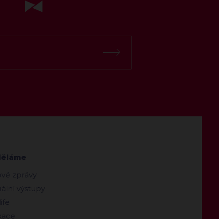
děláme
ové zprávy
ální výstupy
ife
kace