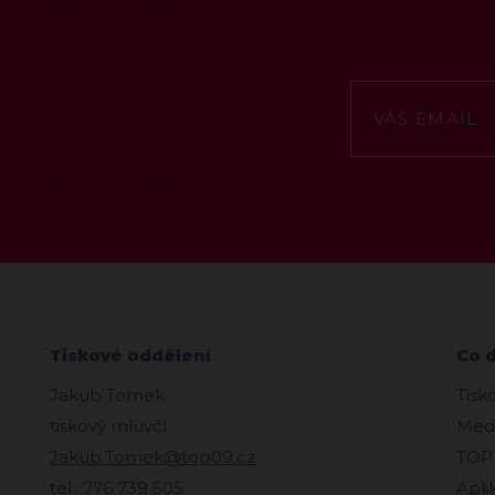
Tiskové oddělení
Co 
Jakub Tomek
Tisk
tiskový mluvčí
Medi
Jakub.Tomek@top09.cz
TOPl
tel.: 776 739 505
Apli