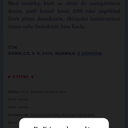
Mezi nováčky, kteří se chtějí do zastupitelstva
dostat, patří kromě hnutí ANO také například
Úsvit přímé demokracie, Občanská konzervativní
strana nebo Demokraté Jana Kasla.
ČTK
DENIK.CZ, 9. 9. 2014, RUBRIKA:
Z DOMOVA
▶
ŠTÍTKY
◀
Volby:
2014 zastupitelstva obcí
2014 senát
2014 senát
,
,
Osobnosti:
Tomáš Hudeček
Miroslav Kalousek
Karel Schwarzenberg