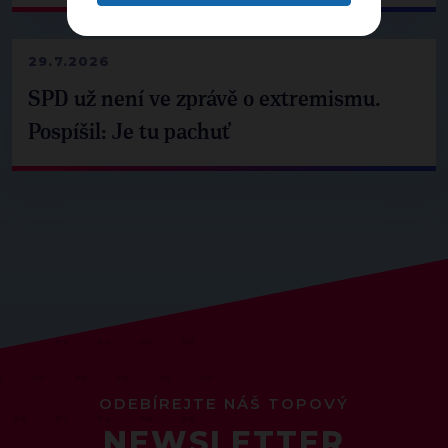
29.7.2026
SPD už není ve zprávě o extremismu.
Pospíšil: Je tu pachuť
ODEBÍREJTE NÁŠ TOPOVÝ
NEWSLETTER