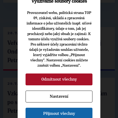
Využíváme soubory cookies
Provozovatel webu, politická strana TOP
▶
NEPŘEHLÉDNĚTE
◀
09, získává, ukládá a zpracovává
informace o jeho uživatelích (např. síťové
identifikátory, údaje o tom, jak jej
28.7.2026
procházejí nebo jaký obsah je zajímá). K
tomuto účelu využívá soubory cookies.
Veřejné finance, euro i školství. Matěj
Pro některé účely zpracování těchto
údajů je vyžadován souhlas uživatele,
Ondřej Havel jednal s prezidentem
který vyjádříte volbou „Přijmout
Petrem Pavlem
všechny“. Nastavení cookies můžete
změnit volbou „Nastavení“.
Odmítnout všechny
29.7.2026
Vzkaz Matěje Ondřeje Havla příznivcům
Nastavení
po setkání s prezidentem republiky
Petrem Pavlem
Přijmout všechny