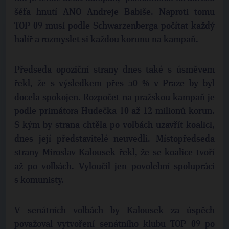
šéfa hnutí ANO Andreje Babiše. Naproti tomu
TOP 09 musí podle Schwarzenberga počítat každý
halíř a rozmyslet si každou korunu na kampaň.
Předseda opoziční strany dnes také s úsměvem
řekl, že s výsledkem přes 50 % v Praze by byl
docela spokojen. Rozpočet na pražskou kampaň je
podle primátora Hudečka 10 až 12 milionů korun.
S kým by strana chtěla po volbách uzavřít koalici,
dnes její představitelé neuvedli. Místopředseda
strany Miroslav Kalousek řekl, že se koalice tvoří
až po volbách. Vyloučil jen povolební spolupráci
s komunisty.
V senátních volbách by Kalousek za úspěch
považoval vytvoření senátního klubu TOP 09 po