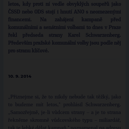
letos, kdy proti ní vedle obvyklých soupeřů jako
ČSSD nebo ODS stojí i hnutí ANO s neomezenými
financemi. Na zahájení kampaně před
komunálními a senátními volbami to dnes v Praze
řekl předseda strany Karel Schwarzenberg.
Především pražské komunální volby jsou podle něj
pro stranu klíčové.
10. 9. 2014
„Přiznejme si, že to nikdy nebude tak těžký, jako
to budeme mít letos," prohlásil Schwarzenberg.
„Samozřejmě, je-li vůdcem strany – a je to strana
řekněme skromně vůdcovského typu – miliardář,
tak je lehké dělat kampaň," poznamenal na adresu