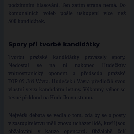
podzimním hlasování. Ten zatím strana nemá. Do
komunálních voleb pošle uskupení více než
500 kandidátek.
Spory při tvorbě kandidátky
Tvorbu pražské kandidátky provázely spory.
Nedostal se na ni nakonec Hudečkův
vnitrostranický oponent a předseda pražské
TOP 09 Jiří Vávra. Hudeček i Vávra předložili svou
vlastní verzi kandidátní listiny. Výkonný výbor se
těsně přiklonil na Hudečkovu stranu.
Největší debata se vedla o tom, zda by se o posty
v zastupitelstvu měli znovu ucházet lidé, kteří jsou
obžalováni v kauze opencard. Obžalobě čelí