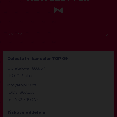
Celostátní kancelář TOP 09
Opletalova 1603/57
110 00 Praha 1
info@top09.cz
IDDS: 86ttzqc
tel.: 732 399 674
Tiskové oddělení