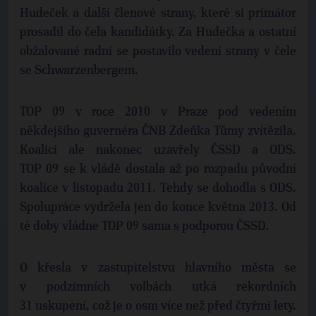
Hudeček a další členové strany, které si primátor
prosadil do čela kandidátky. Za Hudečka a ostatní
obžalované radní se postavilo vedení strany v čele
se Schwarzenbergem.
TOP 09 v roce 2010 v Praze pod vedením
někdejšího guvernéra ČNB Zdeňka Tůmy zvítězila.
Koalici ale nakonec uzavřely ČSSD a ODS.
TOP 09 se k vládě dostala až po rozpadu původní
koalice v listopadu 2011. Tehdy se dohodla s ODS.
Spolupráce vydržela jen do konce května 2013. Od
té doby vládne TOP 09 sama s podporou ČSSD.
O křesla v zastupitelstvu hlavního města se
v podzimních volbách utká rekordních
31 uskupení, což je o osm více než před čtyřmi lety.