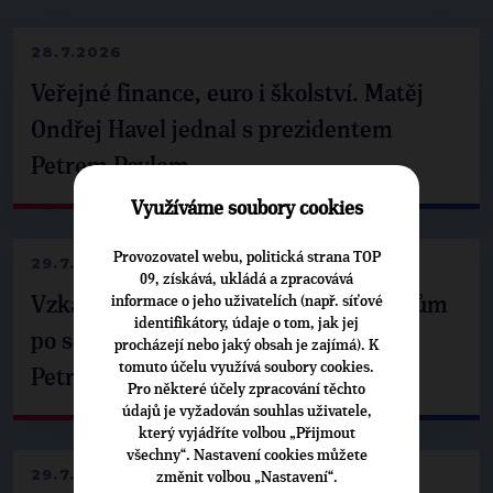
28.7.2026
Veřejné finance, euro i školství. Matěj
Ondřej Havel jednal s prezidentem
Petrem Pavlem
Využíváme soubory cookies
Provozovatel webu, politická strana TOP
29.7.2026
09, získává, ukládá a zpracovává
informace o jeho uživatelích (např. síťové
Vzkaz Matěje Ondřeje Havla příznivcům
identifikátory, údaje o tom, jak jej
po setkání s prezidentem republiky
procházejí nebo jaký obsah je zajímá). K
tomuto účelu využívá soubory cookies.
Petrem Pavlem
Pro některé účely zpracování těchto
údajů je vyžadován souhlas uživatele,
který vyjádříte volbou „Přijmout
všechny“. Nastavení cookies můžete
29.7.2026
změnit volbou „Nastavení“.