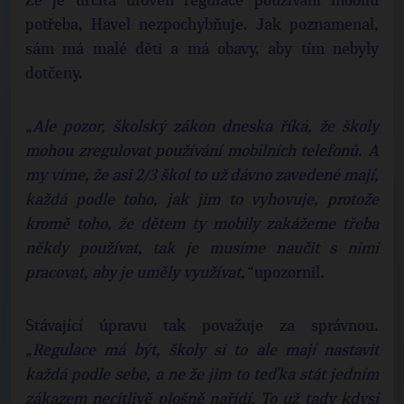
Že je určitá úroveň regulace používání mobilů
potřeba, Havel nezpochybňuje. Jak poznamenal,
sám má malé děti a má obavy, aby tím nebyly
dotčeny.
„Ale pozor, školský zákon dneska říká, že školy
mohou zregulovat používání mobilních telefonů. A
my víme, že asi 2/3 škol to už dávno zavedené mají,
každá podle toho, jak jim to vyhovuje, protože
kromě toho, že dětem ty mobily zakážeme třeba
někdy používat, tak je musíme naučit s nimi
pracovat, aby je uměly využívat,“
upozornil.
Stávající úpravu tak považuje za správnou.
„Regulace má být, školy si to ale mají nastavit
každá podle sebe, a ne že jim to teďka stát jedním
zákazem necitlivě plošně nařídí. To už tady kdysi