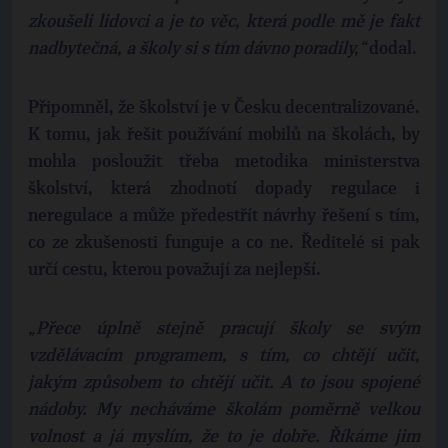
zkoušeli lidovci a je to věc, která podle mě je fakt
nadbytečná, a školy si s tím dávno poradily,“
dodal.
Připomněl, že školství je v Česku decentralizované.
K tomu, jak řešit používání mobilů na školách, by
mohla posloužit třeba metodika ministerstva
školství, která zhodnotí dopady regulace i
neregulace a může předestřít návrhy řešení s tím,
co ze zkušenosti funguje a co ne. Ředitelé si pak
určí cestu, kterou považují za nejlepší.
„Přece úplně stejně pracují školy se svým
vzdělávacím programem, s tím, co chtějí učit,
jakým způsobem to chtějí učit. A to jsou spojené
nádoby. My necháváme školám poměrně velkou
volnost a já myslím, že to je dobře. Říkáme jim