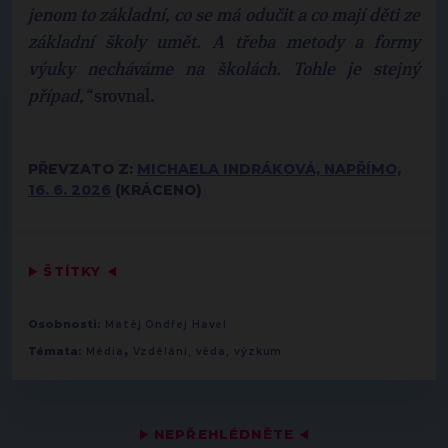
jenom to základní, co se má odučit a co mají děti ze
základní školy umět. A třeba metody a formy
výuky necháváme na školách. Tohle je stejný
případ,“
srovnal.
PŘEVZATO Z:
MICHAELA INDRÁKOVÁ, NAPŘÍMO,
16. 6. 2026
(KRÁCENO)
▶
ŠTÍTKY
◀
Osobnosti:
Matěj Ondřej Havel
,
Témata:
Média
Vzdělání, věda, výzkum
▶
NEPŘEHLÉDNĚTE
◀