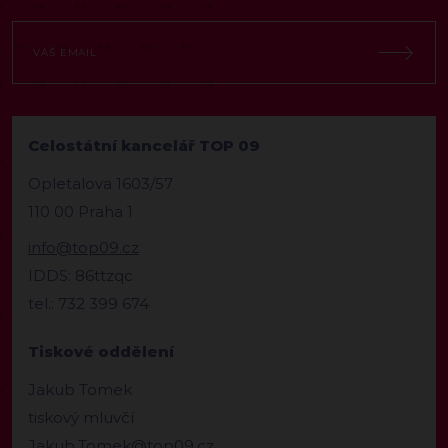
Celostátní kancelář TOP 09
Opletalova 1603/57
110 00 Praha 1
info@top09.cz
IDDS: 86ttzqc
tel.: 732 399 674
Tiskové oddělení
Jakub Tomek
tiskový mluvčí
Jakub.Tomek@top09.cz