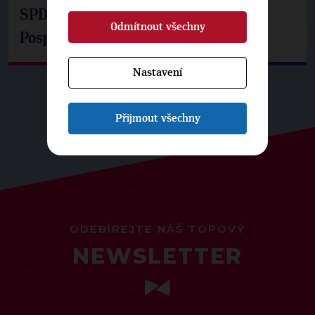
SPD už není ve zprávě o extremismu.
Odmítnout všechny
Pospíšil: Je tu pachuť
Nastavení
Přijmout všechny
ODEBÍREJTE NÁŠ TOPOVÝ
NEWSLETTER