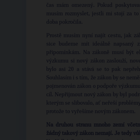
čas mám omezený. Pokud poskytovate
musím rozmyslet, jestli mi stojí za t
doba pokročila.
Prostě musím nyní najít cestu, jak zá
sice budeme mít ideálně napsaný zá
připomínkám. Na zákoně musí být el
výzkumu si nový zákon zaslouží, nov
bylo asi 20 a stává se to pak nepře
Souhlasím i s tím, že zákon by se nemě
pojmenován zákon o podpoře výzkumu ja
cíl. Nepřijmout nový zákon by byl podra
kterým se slibovalo, ať neřeší problé
protože to vyřešíme novým zákonem.
Na druhou stranu mnoho zemí včetn
žádný takový zákon nemají. Je tedy vů