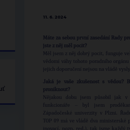
11. 6. 2024
Máte za sebou první zasedání Rady pr
jste z něj měl pocit?
Měl jsem z něj dobrý pocit, funguje v
vědomi váhy tohoto poradního orgánu 
jejich doporučení nejsou na vládě vysly
Jaká je vaše zkušenost s vědou? By
uť
proniknout?
Nějakou dobu jsem působil jak v 
funkcionáře – byl jsem proděkan
Západočeské univerzity v Plzni. Řa
TOP 09 má ve vládě dva ministerské p
inovací, pozn. red.), tak jsme každý 