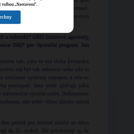
r je principiální či zda je způsoben spíš
t volbou „Nastavení“.
it. Takové obavy jsou i na naší straně.
předstihu vysoutěžit, aby byl systém
šechny
 přechodným obdobím.
it a nahradit? GRIS Grantové agentury,
konce ISKP pro Operační program Jan
systém tak, jako to má třeba Evropská
ystém má být tak robustní nebo zda to
na současné systémy napojen, a zda se
a postupně. Sám ještě zjišťuji, jaká
vý informační systém umět. Definujeme
sahovat, aby ještě vůbec dávalo smysl
án prostě jen leností naučit se něco
jít do 21. století. Ale uvědomuji si, že