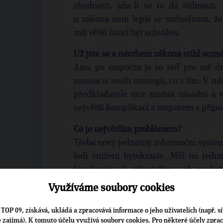
zhodnotit, zda-li se to dá stihnout, 
u zákona není lepší se rozhodnout, ž
mít větší šanci být schválen.
Už jste se s návrhem zákona stihl sezn
Ano, po rozpočtu je to teď pro mě d
musím si zvolit strategii, co s tím. V n
předkladatele sice možná zásadní a vyt
největší komplikací a rozporem s přip
Co je největším problémem?
Třeba nový jednotný informační systém,
lodí snížení byrokracie. Měl na jedn
byrokracii jak uživatelům, tak posky
stejně bude nutné brzy obnovit či nahr
Využíváme soubory cookies
systém nahradil několik současných s
a přirozený odpor ze strany některýc
TOP 09, získává, ukládá a zpracovává informace o jeho uživatelích (např. sí
je zajímá). K tomuto účelu využívá soubory cookies. Pro některé účely zpra