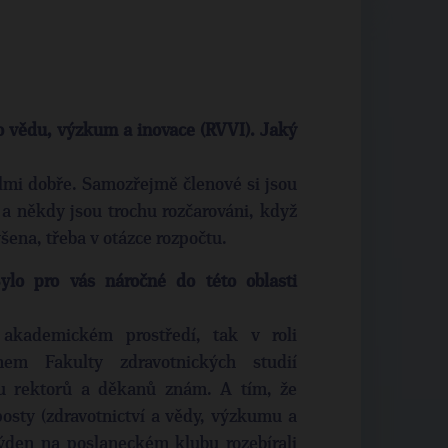
o vědu, výzkum a inovace (RVVI). Jaký
elmi dobře. Samozřejmě členové si jsou
a někdy jsou trochu rozčarováni, když
šena, třeba v otázce rozpočtu.
lo pro vás náročné do této oblasti
akademickém prostředí, tak v roli
em Fakulty zdravotnických studií
du rektorů a děkanů znám. A tím, že
osty (zdravotnictví a vědy, výzkumu a
týden na poslaneckém klubu rozebírali