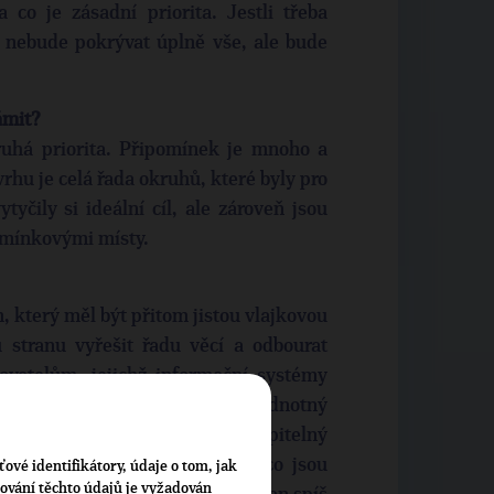
a co je zásadní priorita. Jestli třeba
e nebude pokrývat úplně vše, ale bude
ámit?
ruhá priorita. Připomínek je mnoho a
ávrhu je celá řada okruhů, které byly pro
yčily si ideální cíl, ale zároveň jsou
omínkovými místy.
 který měl být přitom jistou vlajkovou
u stranu vyřešit řadu věcí a odbourat
tovatelům, jejichž informační systémy
adit. Přirozeně by tedy tento jednotný
ystémů. Zároveň existuje pochopitelný
h, že by museli měnit to, na co jsou
ťové identifikátory, údaje o tom, jak
cování těchto údajů je vyžadován