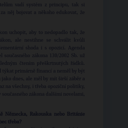
lům vadí systém z principu, tak si
o za něj bojovat a někoho edukovat, že
kon uchopit, aby to nedopadlo tak, že
kon, ale nestihne se schválit kvůli
ementární shoda i s opozicí. Agenda
el současného zákona 130/2002 Sb. už
hledným čtením přeškrtnutých řádků.
l týkat primárně financí a neměl by být
ko dnes, ale měl by mít širší záběr a
z na všechny, i třeba opoziční politiky,
my současného zákona dalšími novelami,
ě Německa, Rakouska nebo Británie
bec třeba?