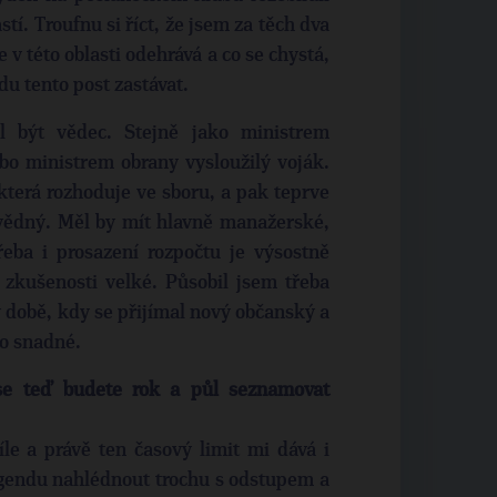
tí. Troufnu si říct, že jsem za těch dva
 v této oblasti odehrává a co se chystá,
udu tento post zastávat.
l být vědec. Stejně jako ministrem
o ministrem obrany vysloužilý voják.
která rozhoduje ve sboru, a pak teprve
ovědný. Měl by mít hlavně manažerské,
řeba i prosazení rozpočtu je výsostně
é zkušenosti velké. Působil jsem třeba
 době, kdy se přijímal nový občanský a
lo snadné.
 se teď budete rok a půl seznamovat
íle a právě ten časový limit mi dává i
gendu nahlédnout trochu s odstupem a