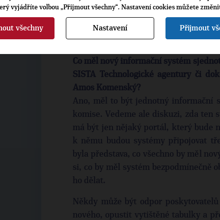
zvyklí. A já musím zjistit, zda ten odpo
terý vyjádříte volbou „Přijmout všechny“. Nastavení cookies můžete změni
obavami, že se systém nestihne připrav
Musíme být schopni ho v dostatečném 
nout všechny
Nastavení
Přijmout v
funkční. To lze ale řešit dostatečným
Co měl nový informační systém sjednot
SISTA Technologické agentury či do
Amos Komenský?
Ano, měl to být jednotný informační 
komise. Vedeme ale diskuzi, zda ten s
má být jen nějaký portál, který bude 
k němu budou systémy připojovat třeb
byla představa, co všechno by měl no
si, co by měl systém bezpodmínečně ob
ho dělat.
Někdy může být odpor poskytovatelů d
nového, opustit vytištěné tabulky a pře