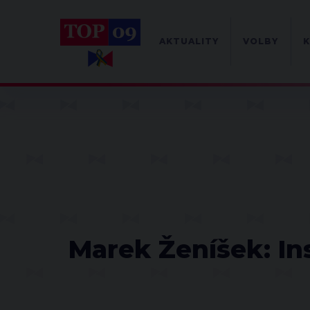
AKTUALITY
VOLBY
K
Marek Ženíšek: Ins