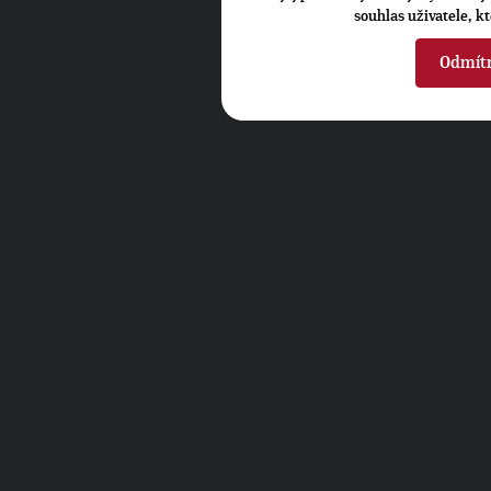
souhlas uživatele, k
Odmít