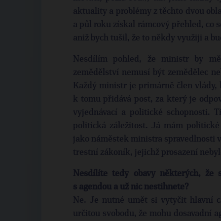
aktuality a problémy z těchto dvou oblas
a půl roku získal rámcový přehled, co se
aniž bych tušil, že to někdy využiji a b
Nesdílím pohled, že ministr by mě
zemědělství nemusí být zemědělec neb
Každý ministr je primárně člen vlády, 
k tomu přidává post, za který je odp
vyjednávací a politické schopnosti. T
politická záležitost. Já mám politick
jako náměstek ministra spravedlnosti v
trestní zákoník, jejichž prosazení neby
Nesdílíte tedy obavy některých, že
s agendou a už nic nestihnete?
Ne. Je nutné umět si vytyčit hlavní c
určitou svobodu, že mohu dosavadní a