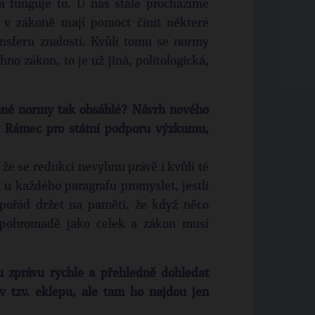
a funguje to. U nás stále procházíme
y v zákoně mají pomoct činit některé
ransferu znalostí. Kvůli tomu se normy
hno zákon, to je už jiná, politologická,
onné normy tak obsáhlé? Návrh nového
ý Rámec pro státní podporu výzkumu,
 že se redukci nevyhnu právě i kvůli té
u každého paragrafu promyslet, jestli
ň pořád držet na paměti, že když něco
 pohromadě jako celek a zákon musí
 zprávu rychle a přehledně dohledat
 tzv. eklepu, ale tam ho najdou jen