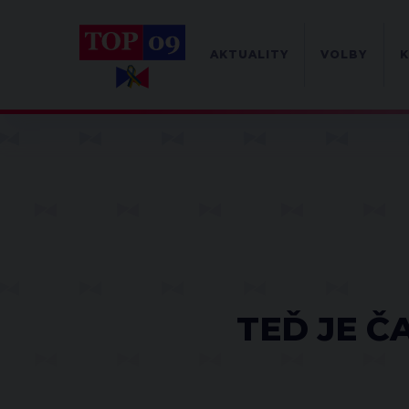
AKTUALITY
VOLBY
K
TEĎ JE Č