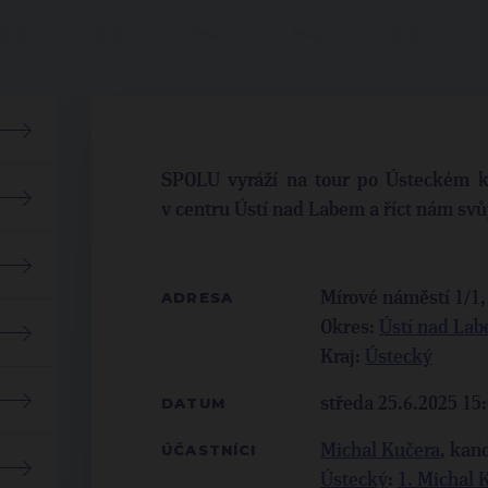
SPOLU vyráží na tour po Ústeckém kr
v centru Ústí nad Labem a říct nám svů
ADRESA
Mírové náměstí 1/1
Okres:
Ústí nad La
Kraj:
Ústecký
DATUM
středa 25.6.2025 15:
ÚČASTNÍCI
Michal Kučera
,
kand
Ústecký
:
1. Michal 