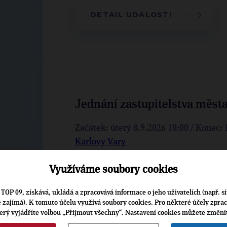
DETAIL UDÁLOSTI
Jednání zastupitelstva měst
Začátek: úterý 8.9.2026 10:00 / Konec:
Karlovy Vary
Okres:
Karlovy Vary
Využíváme soubory cookies
Kraj:
Karlovarský
Účastníci: Jiří Klsák, Petra Vaněk
TOP 09, získává, ukládá a zpracovává informace o jeho uživatelích (např. sí
je zajímá). K tomuto účelu využívá soubory cookies. Pro některé účely zpra
DETAIL UDÁLOSTI
terý vyjádříte volbou „Přijmout všechny“. Nastavení cookies můžete změni