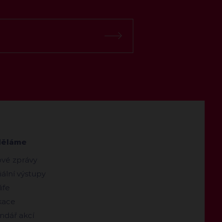
děláme
ové zprávy
ální výstupy
ife
kace
ndář akcí