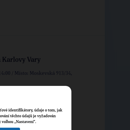
a Karlovy Vary
 14:00 / Místo: Moskevská 913/34,
ťové identifikátory, údaje o tom, jak
cování těchto údajů je vyžadován
t volbou „Nastavení“.