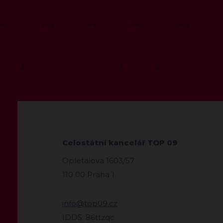
Celostátní kancelář TOP 09
Opletalova 1603/57
110 00 Praha 1
info@top09.cz
IDDS: 86ttzqc