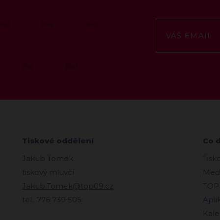
Tiskové oddělení
Co 
Jakub Tomek
Tisk
tiskový mluvčí
Medi
Jakub.Tomek@top09.cz
TOPl
tel.: 776 739 505
Apli
Kale