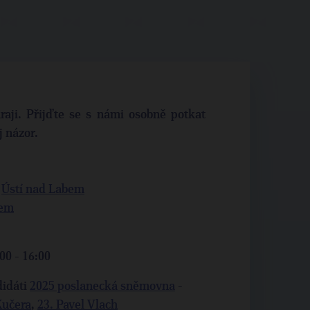
aji. Přijďte se s námi osobně potkat
j názor.
,
Ústí nad Labem
bem
00 - 16:00
idáti
2025 poslanecká sněmovna
-
Kučera
,
23. Pavel Vlach