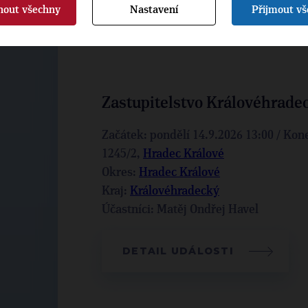
nout všechny
Nastavení
Přijmout v
Zastupitelstvo Královéhrade
Začátek: pondělí 14.9.2026 13:00 / Kon
1245/2,
Hradec Králové
Okres:
Hradec Králové
Kraj:
Královéhradecký
Účastníci: Matěj Ondřej Havel
DETAIL UDÁLOSTI