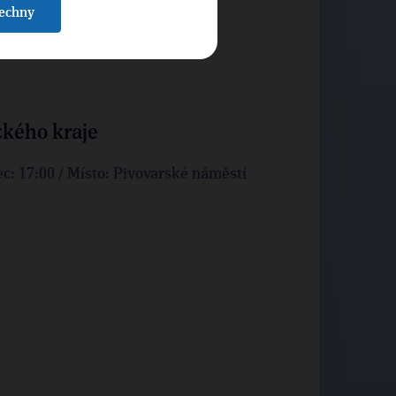
šechny
ckého kraje
ec: 17:00 / Místo: Pivovarské náměstí