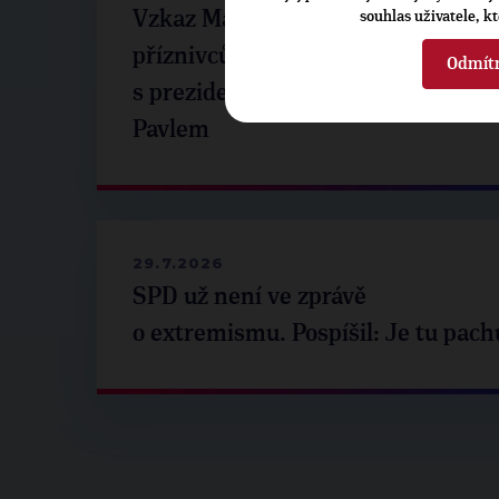
Vzkaz Matěje Ondřeje Havla
souhlas uživatele, k
příznivcům po setkání
Odmít
s prezidentem republiky Petrem
Pavlem
29.7.2026
SPD už není ve zprávě
o extremismu. Pospíšil: Je tu pach