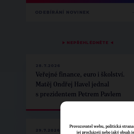
ODEBÍRÁNÍ NOVINEK
▶
NEPŘEHLÉDNĚTE
◀
28.7.2026
Veřejné finance, euro i školství.
Matěj Ondřej Havel jednal
s prezidentem Petrem Pavlem
Provozovatel webu, politická strana 
29.7.2026
jej procházejí nebo jaký obsah 