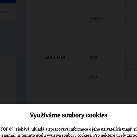
OBEC
DATUM
OD
DO
ÚČASTNÍK
JMÉNO
Využíváme soubory cookies
Začně
z na
TOP 09, získává, ukládá a zpracovává informace o jeho uživatelích (např. sí
je zajímá). K tomuto účelu využívá soubory cookies. Pro některé účely zpra