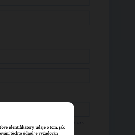
te psát jméno osobnosti a vyberte ji pak
bízeného seznamu.
ťové identifikátory, údaje o tom, jak
cování těchto údajů je vyžadován