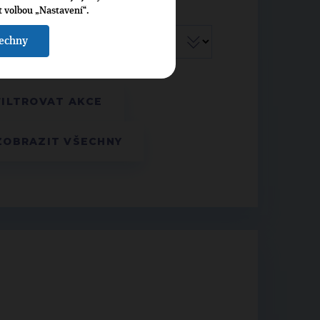
t volbou „Nastavení“.
šechny