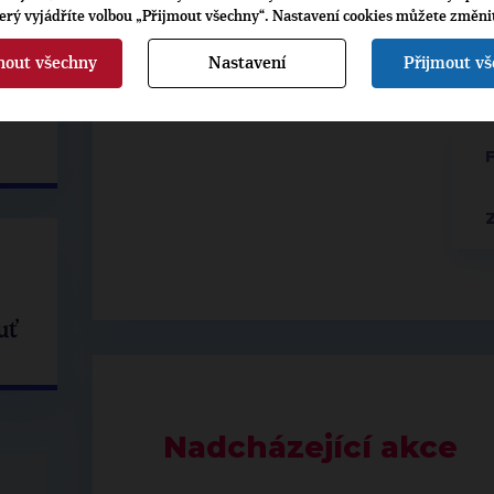
terý vyjádříte volbou „Přijmout všechny“. Nastavení cookies můžete změni
nout všechny
Nastavení
Přijmout v
VOLBY
KTERÉ
uť
Nadcházející akce