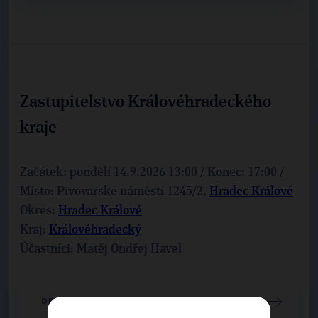
Zastupitelstvo Královéhradeckého
kraje
Začátek: pondělí 14.9.2026 13:00 / Konec: 17:00 /
Místo: Pivovarské náměstí 1245/2,
Hradec Králové
Okres:
Hradec Králové
Kraj:
Královéhradecký
Účastníci: Matěj Ondřej Havel
DETAIL UDÁLOSTI