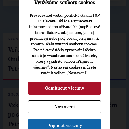
Využíváme soubory cookies
Provozovatel webu, politická strana TOP
▶
NEPŘEHLÉDNĚTE
◀
09, získává, ukládá a zpracovává
informace o jeho uživatelích (např. síťové
identifikátory, údaje o tom, jak jej
procházejí nebo jaký obsah je zajímá). K
28.7.2026
tomuto účelu využívá soubory cookies.
Veřejné finance, euro i školství. Matěj
Pro některé účely zpracování těchto
údajů je vyžadován souhlas uživatele,
Ondřej Havel jednal s prezidentem
který vyjádříte volbou „Přijmout
všechny“. Nastavení cookies můžete
Petrem Pavlem
změnit volbou „Nastavení“.
Odmítnout všechny
29.7.2026
Vzkaz Matěje Ondřeje Havla příznivcům
Nastavení
po setkání s prezidentem republiky
Petrem Pavlem
Přijmout všechny