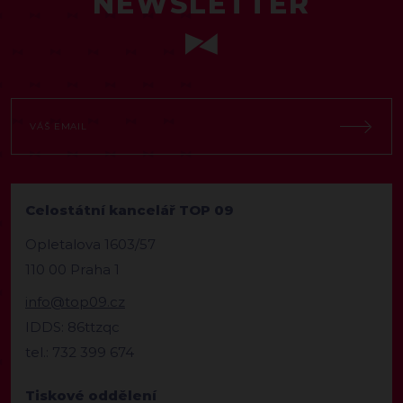
NEWSLETTER
Celostátní kancelář TOP 09
Opletalova 1603/57
110 00 Praha 1
info@top09.cz
IDDS: 86ttzqc
tel.: 732 399 674
Tiskové oddělení