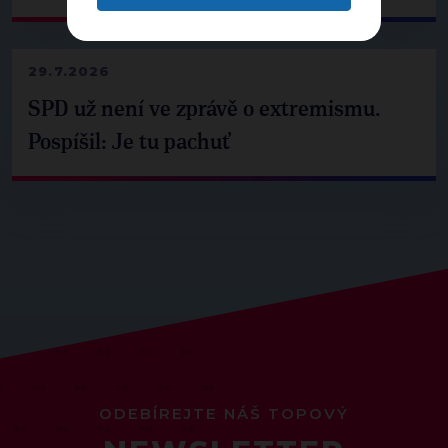
29.7.2026
SPD už není ve zprávě o extremismu.
Pospíšil: Je tu pachuť
ODEBÍREJTE NÁŠ TOPOVÝ