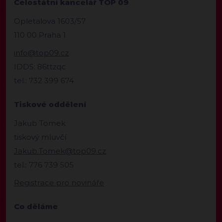
Celostátní kancelář TOP 09
Opletalova 1603/57
110 00 Praha 1
info@top09.cz
IDDS: 86ttzqc
tel.: 732 399 674
Tiskové oddělení
Jakub Tomek
tiskový mluvčí
Jakub.Tomek@top09.cz
tel.: 776 739 505
Registrace pro novináře
Co děláme