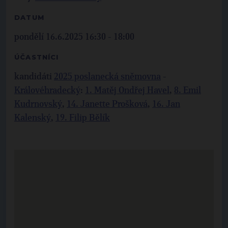
DATUM
pondělí 16.6.2025 16:30 - 18:00
ÚČASTNÍCI
kandidáti
2025 poslanecká sněmovna
-
Královéhradecký
:
1. Matěj Ondřej Havel
,
8. Emil
Kudrnovský
,
14. Janette Prošková
,
16. Jan
Kalenský
,
19. Filip Bělík