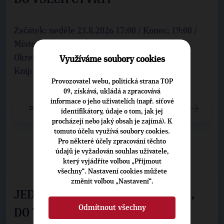
Začátek: neděle 23.8.2026 17:00 / Konec: 19:00 /
Místo: Kojetice 1,
Ústí nad Labem
Okres:
Ústí nad Labem
Využíváme soubory cookies
Kraj:
Ústecký
Provozovatel webu, politická strana TOP
09, získává, ukládá a zpracovává
informace o jeho uživatelích (např. síťové
DETAIL UDÁLOSTI
identifikátory, údaje o tom, jak jej
procházejí nebo jaký obsah je zajímá). K
tomuto účelu využívá soubory cookies.
Pro některé účely zpracování těchto
údajů je vyžadován souhlas uživatele,
který vyjádříte volbou „Přijmout
všechny“. Nastavení cookies můžete
změnit volbou „Nastavení“.
JEDNO ÚSTí - VEZEME PROGRAM,
Odmítnout všechny
DO VŠECH ČTVRTÍ