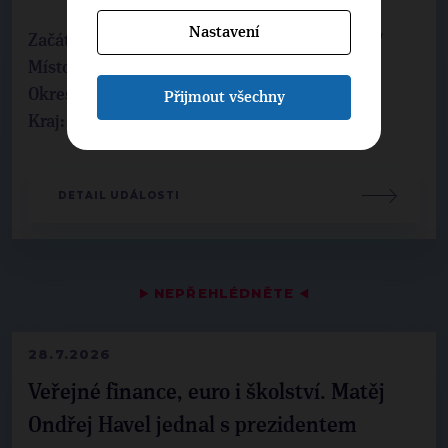
Nastavení
Začátek: úterý 25.8.2026 18:00 / Konec: 20:00 /
Místo: Skorotická 784/2a,
Ústí nad Labem
Okres:
Ústí nad Labem
Přijmout všechny
Kraj:
Ústecký
DETAIL UDÁLOSTI
▶
NEPŘEHLÉDNĚTE
◀
28.7.2026
Veřejné finance, euro i školství. Matěj
Ondřej Havel jednal s prezidentem