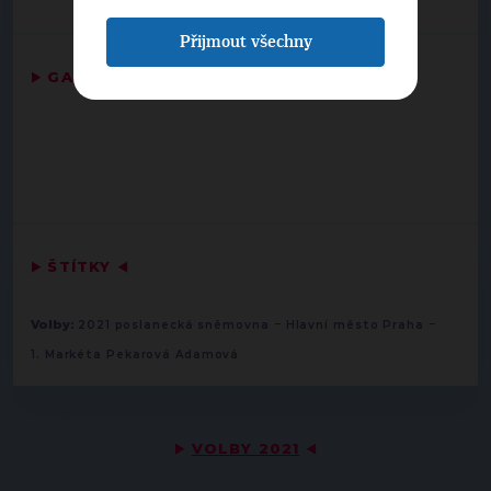
Přijmout všechny
▶
GALERIE
◀
▶
ŠTÍTKY
◀
-
-
Volby:
2021 poslanecká sněmovna
Hlavní město Praha
1. Markéta Pekarová Adamová
▶
VOLBY 2021
◀