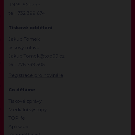
IDDS: 86ttzqc
tel.: 732 399 674
Tiskové oddělení
Jakub Tomek
tiskový mluvčí
Jakub.Tomek@top09.cz
tel.: 776 739 505
Registrace pro novináře
Co děláme
Tiskové zprávy
Mediální výstupy
TOPlife
Aplikace
Kalendář akcí