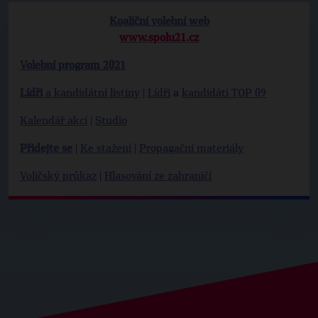
Koaliční volební web
www.spolu21.cz
Volební program 2021
Lídři
a kandidátní listiny
|
Lídři
a
kandidáti TOP 09
Kalendář akcí
|
Studio
Přidejte se
|
Ke stažení
|
Propagační materiály
Voličský průkaz
|
Hlasování ze zahraničí