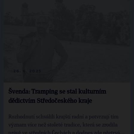
26. 6. 2025
Švenda: Tramping se stal kulturním
dědictvím Středočeského kraje
Rozhodnutí schválili krajští radní a potvrzují tím
význam více než stoleté tradice, která se zrodila
právě ve středních Čechách a dodnes zde přetrvá...