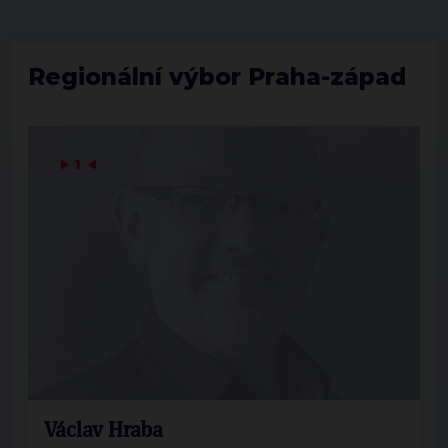
Regionální výbor Praha-západ
▶
1
◀
Václav Hraba