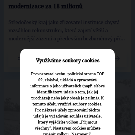
modernizace za 18 milionů
Středočeský kraj jako zřizovatel instituce chystá
rozsáhlou rekonstrukci, která zajistí větší a
modernější zázemí a především bezbariérový pří...
CELÝ ČLÁNEK
Využíváme soubory cookies
Provozovatel webu, politická strana TOP
09, získává, ukládá a zpracovává
informace o jeho uživatelích (např. síťové
identifikátory, údaje o tom, jak jej
procházejí nebo jaký obsah je zajímá). K
tomuto účelu využívá soubory cookies.
Pro některé účely zpracování těchto
údajů je vyžadován souhlas uživatele,
který vyjádříte volbou „Přijmout
všechny“. Nastavení cookies můžete
změnit volbou „Nastavení“.