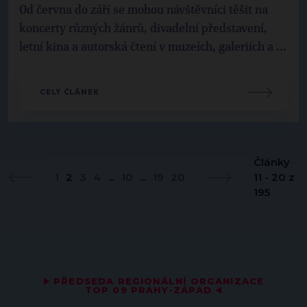
Od června do září se mohou návštěvníci těšit na
koncerty různých žánrů, divadelní představení,
letní kina a autorská čtení v muzeích, galeriích a ...
CELÝ ČLÁNEK
Články
1
2
3
4
...
10
...
19
20
11 - 20 z
195
▶
PŘEDSEDA REGIONÁLNÍ ORGANIZACE
TOP 09 PRAHY-ZÁPAD
◀