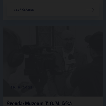
CELÝ ČLÁNEK
29. 8. 2025
Švenda: Muzeum T. G. M. čeká