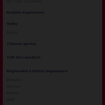
tel.: +420 733211402
Krajská organizace
Volby
Archiv
Tiskové zprávy
TOP 09 v médiích
Regionální a místní organizace
Benešov
Beroun
Kladno
další