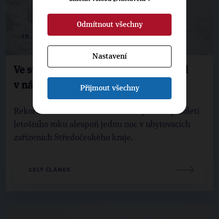
Odmítnout všechny
19. 8. 2025
Nastavení
Ve středních Čechách padl letitý rekord
v návštěvnosti
Přijmout všechny
Rekordních 577 tisíc lidí strávilo v prvním pololetí
letošního roku alespoň jednu noc v ubytovacích
zařízeních Středočeského kraje.
CELÝ ČLÁNEK