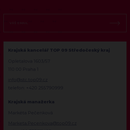
Krajská kancelář TOP 09 Středočeský kraj
Opletalova 1603/57
110 00 Praha 1
info@stc.top09.cz
telefon: +420 255790999
Krajská manažerka
Markéta Pečenková
Marketa.Pecenkova@top09.cz