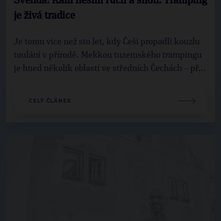
Švenda: Kam nesmí ruch a shon. Tramping
je živá tradice
Je tomu více než sto let, kdy Češi propadli kouzlu
toulání v přírodě. Mekkou tuzemského trampingu
je hned několik oblastí ve středních Čechách – př...
CELÝ ČLÁNEK