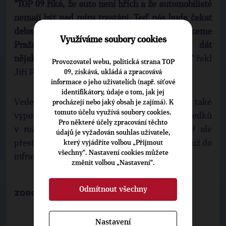
"TOP 09 říká, že auto není hřích a že automobilisté
nemají být nad míru trestáni. Teď nás bude čekat
debata o výši parkovného v Praze. My chceme
Využíváme soubory cookies
Pražanům, kteří platí rezidenční kartu, dát
nějakou výhodu, zlevnit v určité části města,"
řekl
Provozovatel webu, politická strana TOP
Jiří Pospíšil.
09, získává, ukládá a zpracovává
informace o jeho uživatelích (např. síťové
identifikátory, údaje o tom, jak jej
Vedení hlavního města se bude muset také
procházejí nebo jaký obsah je zajímá). K
tomuto účelu využívá soubory cookies.
vypořádat s propadem finančních prostředků
Pro některé účely zpracování těchto
v rozpočtu způsobené koronavirem. TOP 09 ale
údajů je vyžadován souhlas uživatele,
přesto nechce omezit financování investic, ať už do
který vyjádříte volbou „Přijmout
všechny“. Nastavení cookies můžete
infrastruktury či majetku.
změnit volbou „Nastavení“.
Odmítnout všechny
ZDROJ:
PRAHATV
Nastavení