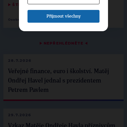
▶
ŠTÍTKY
◀
Přijmout všechny
,
,
Osobnosti:
Petr Hlaváček
Jan Chabr
Jiří Pospíšil
▶
NEPŘEHLÉDNĚTE
◀
28.7.2026
Veřejné finance, euro i školství. Matěj
Ondřej Havel jednal s prezidentem
Petrem Pavlem
29.7.2026
Vzkaz Matěje Ondřeje Havla příznivcům