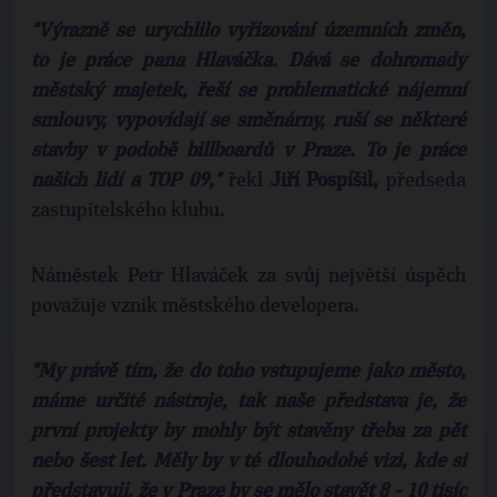
"Výrazně se urychlilo vyřizování územních změn,
to je práce pana Hlaváčka. Dává se dohromady
městský majetek, řeší se problematické nájemní
smlouvy, vypovídají se směnárny, ruší se některé
stavby v podobě billboardů v Praze. To je práce
našich lidí a TOP 09,"
řekl
Jiří Pospíšil,
předseda
zastupitelského klubu.
Náměstek Petr Hlaváček za svůj největší úspěch
považuje vznik městského developera.
"My právě tím, že do toho vstupujeme jako město,
máme určité nástroje, tak naše představa je, že
první projekty by mohly být stavěny třeba za pět
nebo šest let. Měly by v té dlouhodobé vizi, kde si
představuji, že v Praze by se mělo stavět 8 - 10 tisíc