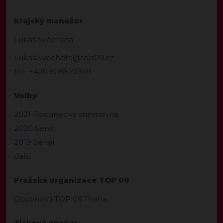
Krajský manažer
Lukáš Svěchota
Lukas.Svechota@top09.cz
tel.: +420 608572369
Volby
2021 Poslanecká sněmovna
2020 Senát
2019 Senát
další
Pražská organizace TOP 09
Osobnosti TOP 09 Praha
Tiskové zprávy