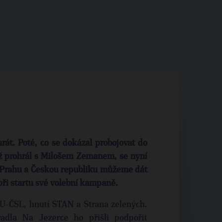
arát. Poté, co se dokázal probojovat do
ž prohrál s Milošem Zemanem, se nyní
 „Prahu a Českou republiku můžeme dát
při startu své volební kampaně.
DU-ČSL, hnutí STAN a Strana zelených.
dla Na Jezerce ho přišli podpořit