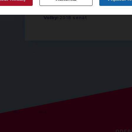
▶
ŠTÍTKY
◀
Volby:
2018 senát
ODEB