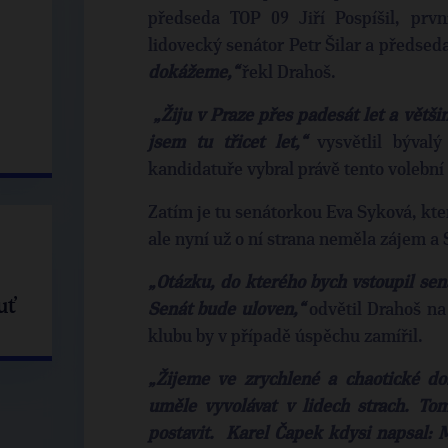
předseda TOP 09 Jiří Pospíšil, prv
lidovecký senátor Petr Šilar a předse
dokážeme,“
řekl Drahoš.
„Žiju v Praze přes padesát let a větši
jsem tu třicet let,“
vysvětlil býva
kandidatuře vybral právě tento volební
Zatím je tu senátorkou Eva Syková, kter
ale nyní už o ní strana neměla zájem a
„Otázku, do kterého bych vstoupil sen
uť
Senát bude uloven,“
odvětil Drahoš na
klubu by v případě úspěchu zamířil.
„Žijeme ve zrychlené a chaotické dob
uměle vyvolávat v lidech strach. T
postavit. Karel Čapek kdysi napsal: M