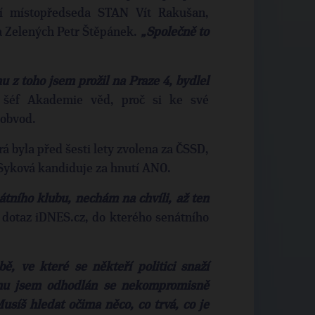
ní místopředseda STAN Vít Rakušan,
da Zelených Petr Štěpánek.
„Společně to
nu z toho jsem prožil na Praze 4, bydlel
lý šéf Akademie věd, proč si ke své
 obvod.
á byla před šesti lety zvolena za ČSSD,
 Syková kandiduje za hnutí ANO.
átního klubu, nechám na chvíli, až ten
 dotaz iDNES.cz, do kterého senátního
ě, ve které se někteří politici snaží
omu jsem odhodlán se nekompromisně
usíš hledat očima něco, co trvá, co je