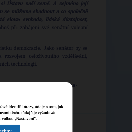
 si Ústavu naší země. A zejména její
em se můžeme shodnout a co společně
á slova: svoboda, lidská důstojnost,
hoš při zahájení své senátní volební
jistku demokracie. Jako senátor by se
 rozvojem celoživotního vzdělávání,
ních technologií.
RAHOS-START-VOLEBNI-KAMPANE-
0_150127_DOMACI_KOP
ťové identifikátory, údaje o tom, jak
cování těchto údajů je vyžadován
t volbou „Nastavení“.
šechny