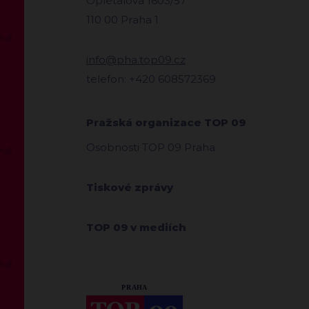
Opletalova 1603/57
110 00 Praha 1
info@pha.top09.cz
telefon: +420 608572369
Pražská organizace TOP 09
Osobnosti TOP 09 Praha
Tiskové zprávy
TOP 09 v mediích