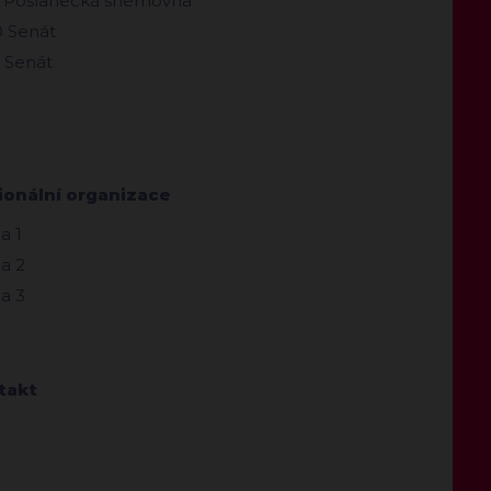
 Poslanecká sněmovna
 Senát
 Senát
ionální organizace
a 1
a 2
a 3
takt