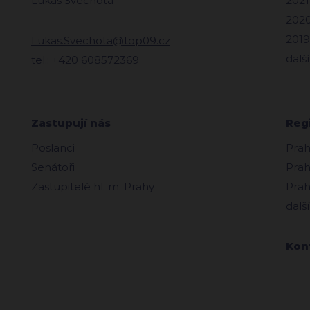
Lukáš Svěchota
2021
2020
2019
Lukas.Svechota@top09.cz
další
tel.: +420 608572369
Zastupují nás
Reg
Poslanci
Prah
Senátoři
Prah
Zastupitelé hl. m. Prahy
Prah
další
Kon