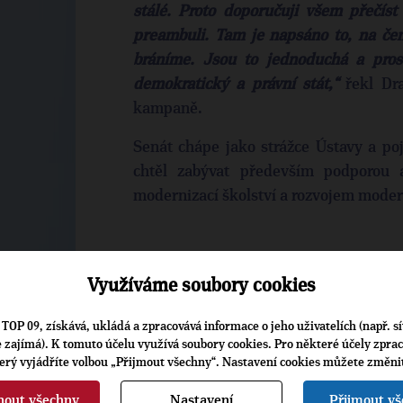
stálé. Proto doporučuji všem přečíst
preambuli. Tam je napsáno to, na č
bráníme. Jsou to jednoduchá a prost
demokratický a právní stát,“
řekl Dra
kampaně.
Senát chápe jako strážce Ústavy a po
chtěl zabývat především podporou a
modernizací školství a rozvojem moder
ZDROJ: HTTPS://ZPRAVY.IDNES.CZ/D
SENAT-DT7-/DOMACI.ASPX?C=A18082
Využíváme soubory cookies
TOP 09, získává, ukládá a zpracovává informace o jeho uživatelích (např. sí
je zajímá). K tomuto účelu využívá soubory cookies. Pro některé účely zpra
terý vyjádříte volbou „Přijmout všechny“. Nastavení cookies můžete změni
nout všechny
Nastavení
Přijmout v