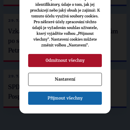
identifikátory, údaje o tom, jak jej
procházejí nebo jaký obsah je zajímá). K
tomuto účelu využívá soubory cookies.
29.7.2026
Pro některé účely zpracování těchto
údajů je vyžadován souhlas uživatele,
Vzkaz Matěje Ondřeje Havla příznivcům
který vyjádříte volbou „Přijmout
všechny“. Nastavení cookies můžete
po setkání s prezidentem republiky
změnit volbou „Nastavení“.
Petrem Pavlem
Odmítnout všechny
29.7.2026
Nastavení
SPD už není ve zprávě o extremismu.
Pospíšil: Je tu pachuť
Přijmout všechny