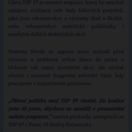
Cílem TOP 09 je sestavit rozpočet, který by umožnil
zahájení realizace celé řady klíčových projektů,
jako jsou rekonstrukce a výstavby škol a školek,
nebo rekonstrukce malešické polikliniky i
mnohých dalších drobnějších akcí.
Starosta Novák se naproti tomu rozhodl před
výzvami a problémy strkat hlavu do písku a
blokovat tak nejen investiční akce, ale citelně
ohrozit i samotné fungování městské části, kdy
pracujeme v rozpočtovém provizoriu.
„Pštrosí politika není TOP 09 vlastní. Do koalice
jsme šli proto, abychom se zasadili o prosazování
našeho programu,“
uzavírá předseda zastupitelů za
TOP 09 v Praze 10 Ondřej Počarovský.