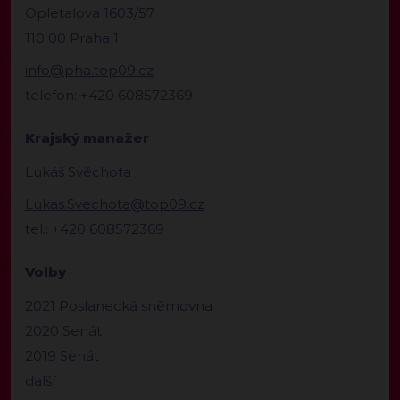
Opletalova 1603/57
110 00 Praha 1
info@pha.top09.cz
telefon: +420 608572369
Krajský manažer
Lukáš Svěchota
Lukas.Svechota@top09.cz
tel.: +420 608572369
Volby
2021 Poslanecká sněmovna
2020 Senát
2019 Senát
další