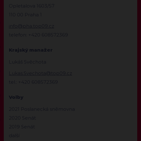
Opletalova 1603/57
110 00 Praha 1
info@pha.top09.cz
telefon: +420 608572369
Krajský manažer
Lukáš Svěchota
Lukas.Svechota@top09.cz
tel.: +420 608572369
Volby
2021 Poslanecká sněmovna
2020 Senát
2019 Senát
další