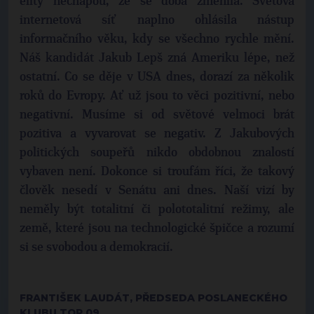
elity nechápou, že se doba změnila. Světová
internetová síť naplno ohlásila nástup
informačního věku, kdy se všechno rychle mění.
Náš kandidát Jakub Lepš zná Ameriku lépe, než
ostatní. Co se děje v USA dnes, dorazí za několik
roků do Evropy. Ať už jsou to věci pozitivní, nebo
negativní. Musíme si od světové velmoci brát
pozitiva a vyvarovat se negativ. Z Jakubových
politických soupeřů nikdo obdobnou znalostí
vybaven není. Dokonce si troufám říci, že takový
člověk nesedí v Senátu ani dnes. Naší vizí by
neměly být totalitní či polototalitní režimy, ale
země, které jsou na technologické špičce a rozumí
si se svobodou a demokracií.
FRANTIŠEK LAUDÁT, PŘEDSEDA POSLANECKÉHO
KLUBU TOP 09