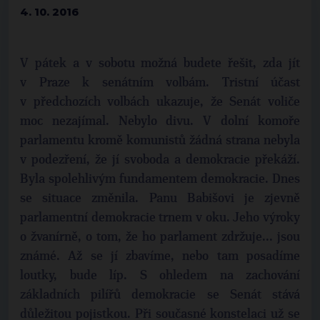
4. 10. 2016
V pátek a v sobotu možná budete řešit, zda jít
v Praze k senátním volbám. Tristní účast
v předchozích volbách ukazuje, že Senát voliče
moc nezajímal. Nebylo divu. V dolní komoře
parlamentu kromě komunistů žádná strana nebyla
v podezření, že jí svoboda a demokracie překáží.
Byla spolehlivým fundamentem demokracie. Dnes
se situace změnila. Panu Babišovi je zjevně
parlamentní demokracie trnem v oku. Jeho výroky
o žvanírně, o tom, že ho parlament zdržuje... jsou
známé. Až se jí zbavíme, nebo tam posadíme
loutky, bude líp. S ohledem na zachování
základních pilířů demokracie se Senát stává
důležitou pojistkou. Při současné konstelaci už se