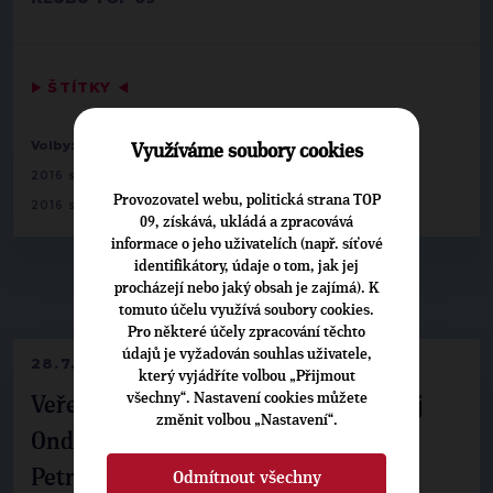
▶
ŠTÍTKY
◀
-
Volby:
2016 senát
19 - Praha 11: Jakub Lepš
Využíváme soubory cookies
-
2016 senát
22 - Praha 10: Jiří Holubář
Provozovatel webu, politická strana TOP
-
2016 senát
25 - Praha 6: Jiří Růžička
09, získává, ukládá a zpracovává
informace o jeho uživatelích (např. síťové
identifikátory, údaje o tom, jak jej
procházejí nebo jaký obsah je zajímá). K
▶
NEPŘEHLÉDNĚTE
◀
tomuto účelu využívá soubory cookies.
Pro některé účely zpracování těchto
údajů je vyžadován souhlas uživatele,
28.7.2026
který vyjádříte volbou „Přijmout
všechny“. Nastavení cookies můžete
Veřejné finance, euro i školství. Matěj
změnit volbou „Nastavení“.
Ondřej Havel jednal s prezidentem
Petrem Pavlem
Odmítnout všechny