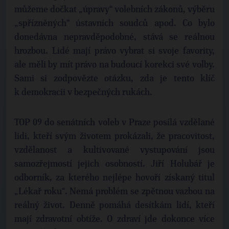
můžeme dočkat „úpravy“ volebních zákonů, výběru
„spřízněných“ ústavních soudců apod. Co bylo
donedávna nepravděpodobné, stává se reálnou
hrozbou. Lidé mají právo vybrat si svoje favority,
ale měli by mít právo na budoucí korekci své volby.
Sami si zodpovězte otázku, zda je tento klíč
k demokracii v bezpečných rukách.
TOP 09 do senátních voleb v Praze posílá vzdělané
lidi, kteří svým životem prokázali, že pracovitost,
vzdělanost a kultivované vystupování jsou
samozřejmostí jejich osobností. Jiří Holubář je
odborník, za kterého nejlépe hovoří získaný titul
„Lékař roku“. Nemá problém se zpětnou vazbou na
reálný život. Denně pomáhá desítkám lidí, kteří
mají zdravotní obtíže. O zdraví jde dokonce více