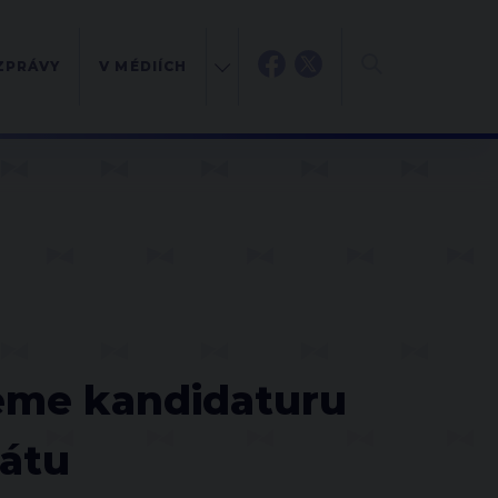
ZPRÁVY
V MÉDIÍCH
jeme kandidaturu
átu