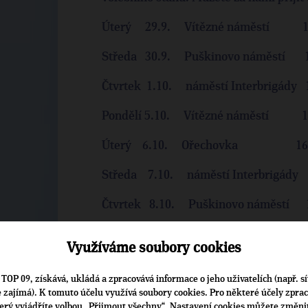
Úterý 29.9. Vítězné náměstí 16.
Středa 30.9. Puškinovo náměstí 16
Čtvrtek 1.10. náměstí Interbrigády 1
Pondělí 5.10. Vítězné náměstí 16.
Úterý 6.10. Ořechovka 16.30
Středa 7.10. náměstí Interbrigády 1
Čtvrtek 8.10. Puškinovo náměstí 16
Využíváme soubory cookies
PETR EXNAR, PŘEDSEDA RO TOP 09 PR
TOP 09, získává, ukládá a zpracovává informace o jeho uživatelích (např. sí
je zajímá). K tomuto účelu využívá soubory cookies. Pro některé účely zpra
terý vyjádříte volbou „Přijmout všechny“. Nastavení cookies můžete změni