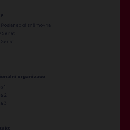
by
 Poslanecká sněmovna
 Senát
 Senát
ionální organizace
a 1
a 2
a 3
takt