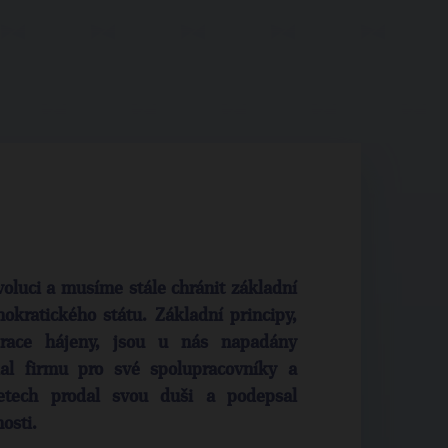
oluci a musíme stále chránit základní
kratického státu. Základní principy,
race hájeny, jsou u nás napadány
al firmu pro své spolupracovníky a
etech prodal svou duši a podepsal
osti.