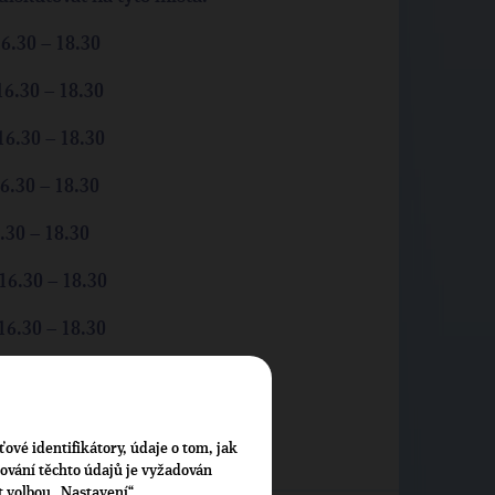
30 – 18.30
.30 – 18.30
6.30 – 18.30
30 – 18.30
 – 18.30
6.30 – 18.30
.30 – 18.30
AHA 6
ťové identifikátory, údaje o tom, jak
cování těchto údajů je vyžadován
t volbou „Nastavení“.