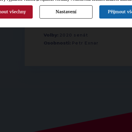
nout všechny
Nastavení
Přijmout v
▶
ŠTÍTKY
◀
Volby:
2020 senát
Osobnosti:
Petr Exnar