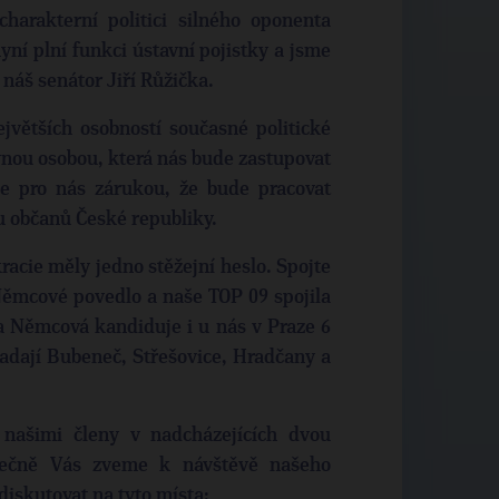
charakterní politici silného oponenta
nyní plní funkci ústavní pojistky a jsme
náš senátor Jiří Růžička.
jvětších osobností současné politické
ávnou osobou, která nás bude zastupovat
je pro nás zárukou, že bude pracovat
u občanů České republiky.
acie měly jedno stěžejní heslo. Spojte
 Němcové povedlo a naše TOP 09 spojila
a Němcová kandiduje i u nás v Praze 6
padají Bubeneč, Střešovice, Hradčany a
našimi členy v nadcházejících dvou
dečně Vás zveme k návštěvě našeho
diskutovat na tyto místa: