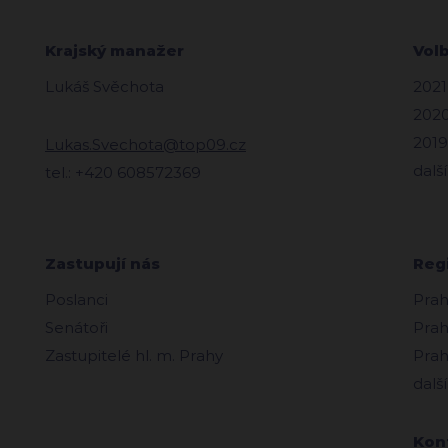
Krajský manažer
Vol
Lukáš Svěchota
2021
2020
2019
Lukas.Svechota@top09.cz
další
tel.: +420 608572369
Zastupují nás
Reg
Poslanci
Prah
Senátoři
Prah
Zastupitelé hl. m. Prahy
Prah
další
Kon