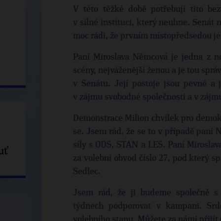
V této těžké době potřebují tito bez
v silné instituci, který neuhne. Senát 
moc rádi, že prvním místopředsedou je 
Paní Miroslava Němcová je jedna z ne
scény, nejváženější ženou a je tou spr
v Senátu. Její postoje jsou pevné a 
v zájmu svobodné společnosti a v zájm
Demonstrace Milion chvilek pro demokr
se. Jsem rád, že se to v případě paní
síly s ODS, STAN a LES. Paní Miroslav
uť
za volební obvod číslo 27, pod který s
Sedlec.
Jsem rád, že ji budeme společně s 
týdnech podporovat v kampani. Sr
volebního stanu. Můžete za námi přijít 