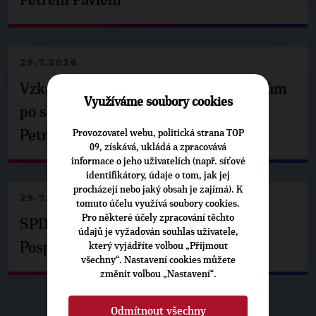
Petrem Pavlem
29.7.2026
Vzkaz Matěje Ondřeje Havla příznivcům
Využíváme soubory cookies
po setkání s prezidentem republiky
Provozovatel webu, politická strana TOP
Petrem Pavlem
09, získává, ukládá a zpracovává
informace o jeho uživatelích (např. síťové
identifikátory, údaje o tom, jak jej
procházejí nebo jaký obsah je zajímá). K
29.7.2026
tomuto účelu využívá soubory cookies.
Pro některé účely zpracování těchto
SPD už není ve zprávě o extremismu.
údajů je vyžadován souhlas uživatele,
Pospíšil: Je tu pachuť
který vyjádříte volbou „Přijmout
všechny“. Nastavení cookies můžete
změnit volbou „Nastavení“.
Odmítnout všechny