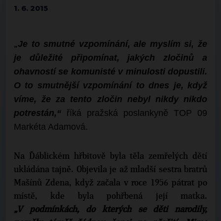
1. 6. 2015
Je to smutné vzpomínání, ale myslím si, že
„
je důležité připomínat, jakých zločinů a
ohavností se komunisté v minulosti dopustili.
O to smutnější vzpomínání to dnes je, když
víme, že za tento zločin nebyl nikdy nikdo
potrestán,“
říká pražská poslankyně TOP 09
Markéta Adamová.
Na Ďáblickém hřbitově byla těla zemřelých dětí
ukládána tajně. Objevila je až mladší sestra bratrů
Mašínů Zdena, když začala v roce 1956 pátrat po
místě, kde byla pohřbená její matka.
„V podmínkách, do kterých se děti narodily,