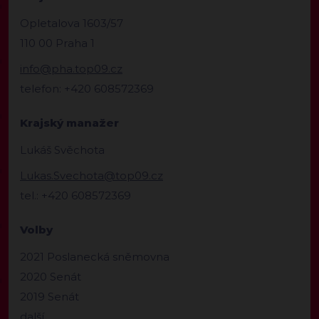
Opletalova 1603/57
110 00 Praha 1
info@pha.top09.cz
telefon: +420 608572369
Krajský manažer
Lukáš Svěchota
Lukas.Svechota@top09.cz
tel.: +420 608572369
Volby
2021 Poslanecká sněmovna
2020 Senát
2019 Senát
další