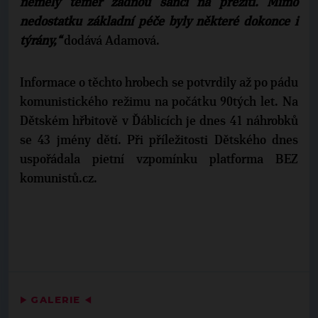
neměly téměř žádnou šanci na přežití. Mimo
nedostatku základní péče byly některé dokonce i
týrány,“
dodává Adamová.
Informace o těchto hrobech se potvrdily až po pádu
komunistického režimu na počátku 90tých let. Na
Dětském hřbitově v Ďáblicích je dnes 41 náhrobků
se 43 jmény dětí. Při příležitosti Dětského dnes
uspořádala pietní vzpomínku platforma BEZ
komunistů.cz.
▶
GALERIE
◀