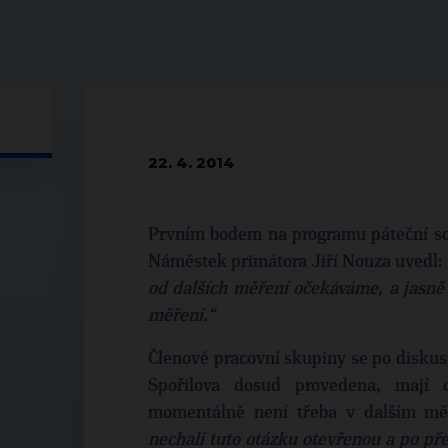
22. 4. 2014
Prvním bodem na programu páteční sch
Náměstek primátora Jiří Nouza uvedl:
od dalších měření očekáváme, a jasně 
měření.“
Členové pracovní skupiny se po diskusi 
Spořilova dosud provedena, mají d
momentálně není třeba v dalším mě
nechali tuto otázku otevřenou a po př