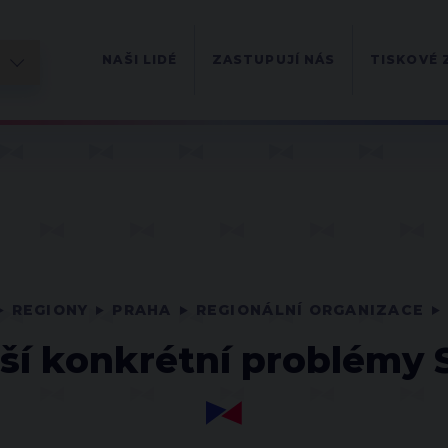
NAŠI LIDÉ
ZASTUPUJÍ NÁS
TISKOVÉ 
REGIONY
PRAHA
REGIONÁLNÍ ORGANIZACE
ší konkrétní problémy 