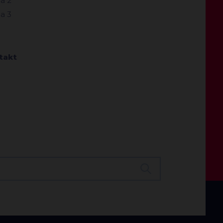
a 2
a 3
takt