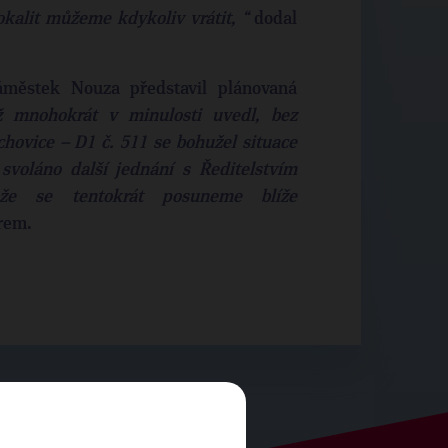
kalit můžeme kdykoliv vrátit, “
dodal
městek Nouza představil plánovaná
ž mnohokrát v minulosti uvedl, bez
ovice – D1 č. 511 se bohužel situace
svoláno další jednání s Ředitelstvím
že se tentokrát posuneme blíže
rem.