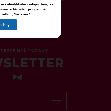
ťové identifikátory, údaje o tom, jak
cování těchto údajů je vyžadován
t volbou „Nastavení“.
šechny
ÍREJTE NÁŠ TOPOVÝ
SLETTER