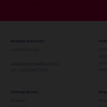
Krajský manažer
Vol
Lukáš Svěchota
2021
2020
2019
Lukas.Svechota@top09.cz
další
tel.: +420 608572369
Zastupují nás
Reg
Poslanci
Prah