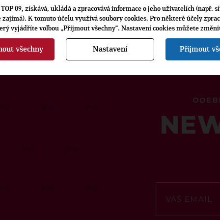
TOP 09, získává, ukládá a zpracovává informace o jeho uživatelích (např. sí
je zajímá). K tomuto účelu využívá soubory cookies. Pro některé účely zpra
terý vyjádříte volbou „Přijmout všechny“. Nastavení cookies můžete změni
nout všechny
Nastavení
Přijmout v
ODEB
NEW