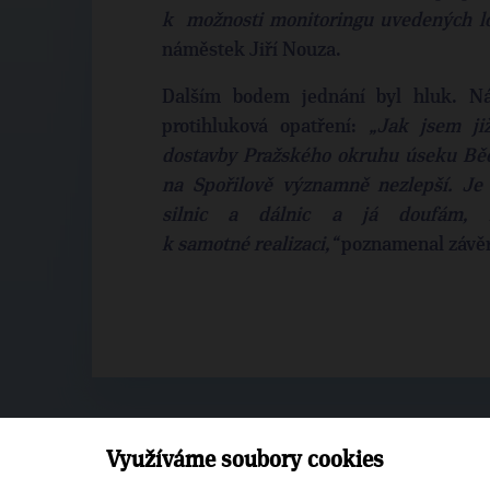
k možnosti monitoringu uvedených lo
náměstek Jiří Nouza.
Dalším bodem jednání byl hluk. Ná
protihluková opatření:
„Jak jsem ji
dostavby Pražského okruhu úseku Běch
na Spořilově významně nezlepší. Je 
silnic a dálnic a já doufám, 
k samotné realizaci,“
poznamenal závě
Využíváme soubory cookies