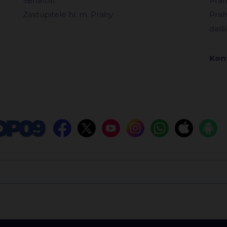
Senátoři
Prah
Zastupitelé hl. m. Prahy
Prah
další
Kon