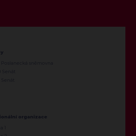
by
 Poslanecká sněmovna
 Senát
 Senát
ionální organizace
a 1