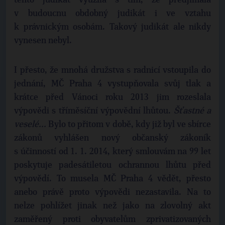
tento judikát využila s tím, že předjímala
v budoucnu obdobný judikát i ve vztahu
k právnickým osobám. Takový judikát ale nikdy
vynesen nebyl.
I přesto, že mnohá družstva s radnicí vstoupila do
jednání, MČ Praha 4 vystupňovala svůj tlak a
krátce před Vánoci roku 2013 jim rozeslala
výpovědi s tříměsíční výpovědní lhůtou.
Šťastné a
veselé...
Bylo to přitom v době, kdy již byl ve sbírce
zákonů vyhlášen nový občanský zákoník
s účinností od 1. 1. 2014, který smlouvám na 99 let
poskytuje padesátiletou ochrannou lhůtu před
výpovědí. To musela MČ Praha 4 vědět, přesto
anebo právě proto výpovědi nezastavila. Na to
nelze pohlížet jinak než jako na zlovolný akt
zaměřený proti obyvatelům zprivatizovaných