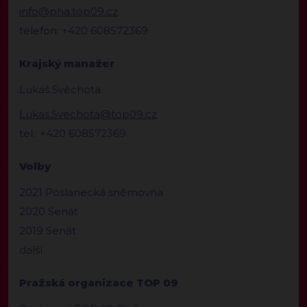
info@pha.top09.cz
telefon: +420 608572369
Krajský manažer
Lukáš Svěchota
Lukas.Svechota@top09.cz
tel.: +420 608572369
Volby
2021 Poslanecká sněmovna
2020 Senát
2019 Senát
další
Pražská organizace TOP 09