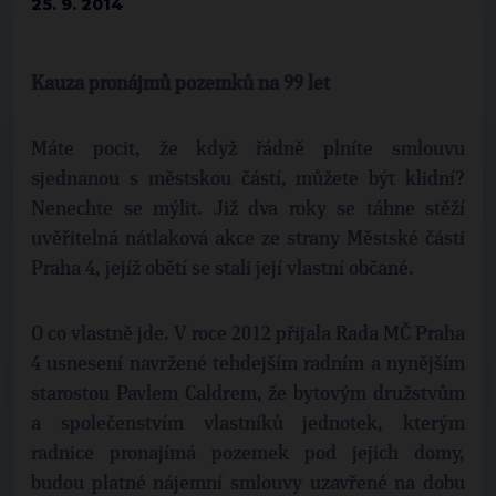
25. 9. 2014
Kauza pronájmů pozemků na 99 let
Máte pocit, že když řádně plníte smlouvu
sjednanou s městskou částí, můžete být klidní?
Nenechte se mýlit. Již dva roky se táhne stěží
uvěřitelná nátlaková akce ze strany Městské části
Praha 4, jejíž obětí se stali její vlastní občané.
O co vlastně jde. V roce 2012 přijala Rada MČ Praha
4 usnesení navržené tehdejším radním a nynějším
starostou Pavlem Caldrem, že bytovým družstvům
a společenstvím vlastníků jednotek, kterým
radnice pronajímá pozemek pod jejich domy,
budou platné nájemní smlouvy uzavřené na dobu