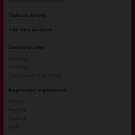
Osobnosti TOP 09 Praha
Tiskové zprávy
TOP 09 v mediích
Zastupují nás
Poslanci
Senátoři
Zastupitelé hl. m. Prahy
Regionální organizace
Praha 1
Praha 2
Praha 3
další