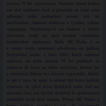
určitou 99 let vypovězeny. Vlastníci domů budou
mít dvě možnosti: buď si pozemky za tržní cenu
odkoupí, nebo podepíšou novou, pro ně
nevýhodnou nájemní smlouvu s vyšším, tržním
nájemným. Nepřistoupí-li na žádnou z těchto
alternativ, bude na nich soudně vymáháno
bezdůvodné obohacení. Rada MČ Praha 4 se
v tomto svém usnesení odvolávala na judikát
Nejvyššího soudu z roku 2004, který nájemní
smlouvu na dobu určitou 99 let prohlásil za
smlouvu de facto na dobu neurčitou, kterou lze
s tříměsíční lhůtou bez důvodu vypovědět. Háček
je ale v tom, že spor, k němuž byl tento judikát
vynesen, se týkal dvou fyzických osob. Což ani
městská část, ani bytové družstvo či společenství
vlastníků zcela jistě nejsou. Přesto MČ Praha 4