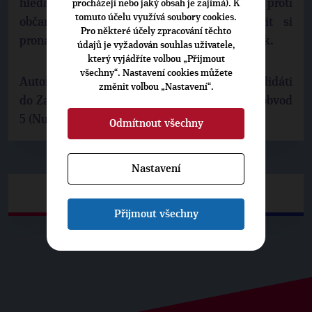
hledat řešení, které nebude směřovat proti
procházejí nebo jaký obsah je zajímá). K
tomuto účelu využívá soubory cookies.
občanům, ale naopak jim umožní koupit si
Pro některé účely zpracování těchto
pronajaté pozemky za spravedlivých podmínek.
údajů je vyžadován souhlas uživatele,
který vyjádříte volbou „Přijmout
všechny“. Nastavení cookies můžete
Autoři: Dušan Brabec a Jitka Zykánová, kandidáti
změnit volbou „Nastavení“.
do Zastupitelstva MČ Praha 4 za TOP 09 pro obvod
5 (Nusle, Michle)
Odmítnout všechny
Nastavení
Přijmout všechny