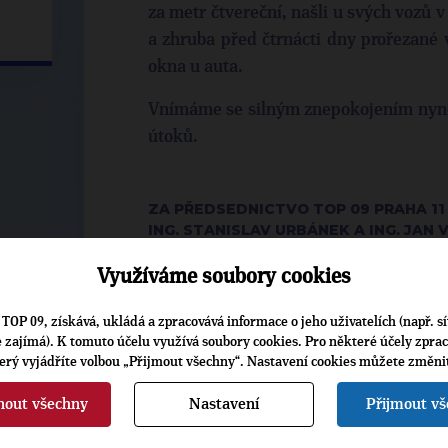
za metr čtvereční, našli u svých vozů 
a zhruba před čtrnácti dny prořezané
okna u auta.
Vnímáme se silným znepokojením nyněj
útoků.
ZA PŘEDSEDNICTVO TOP 09 PRAHA 11
ING. STANISLAV URBÁNEK A ING. JAN 
Využíváme soubory cookies
TOP 09, získává, ukládá a zpracovává informace o jeho uživatelích (např. sí
je zajímá). K tomuto účelu využívá soubory cookies. Pro některé účely zpra
terý vyjádříte volbou „Přijmout všechny“. Nastavení cookies můžete změni
▶
ŠTÍTKY
◀
nout všechny
Nastavení
Přijmout v
Volby:
2010 zastupitelstva obcí
-
P