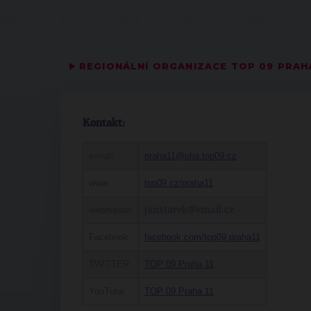
▶
REGIONÁLNÍ ORGANIZACE TOP 09 PRAH
Kontakt:
e-mail:
praha11@pha.top09.cz
www
top09.cz/praha11
webmaster
janstarek@email.cz
Facebook
facebook.com/top09.praha11
TWITTER
TOP 09 Praha 11
YouTube
TOP 09 Praha 11