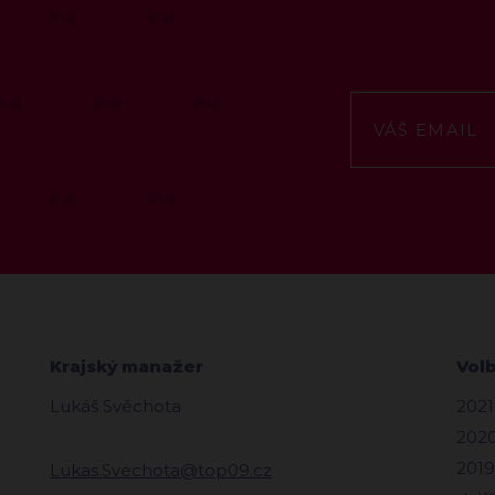
Krajský manažer
Vol
Lukáš Svěchota
2021
2020
2019
Lukas.Svechota@top09.cz