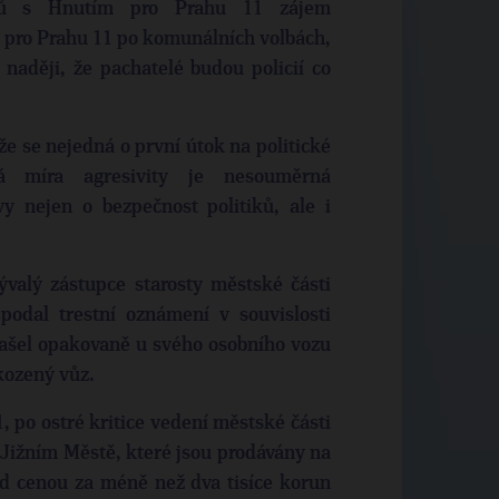
cílů s Hnutím pro Prahu 11 zájem
m pro Prahu 11 po komunálních volbách,
 naději, že pachatelé budou policií co
e se nejedná o první útok na politické
á míra agresivity je nesouměrná
y nejen o bezpečnost politiků, ale i
ývalý zástupce starosty městské části
odal trestní oznámení v souvislosti
ašel opakovaně u svého osobního vozu
kozený vůz.
, po ostré kritice vedení městské části
Jižním Městě, které jsou prodávány na
d cenou za méně než dva tisíce korun