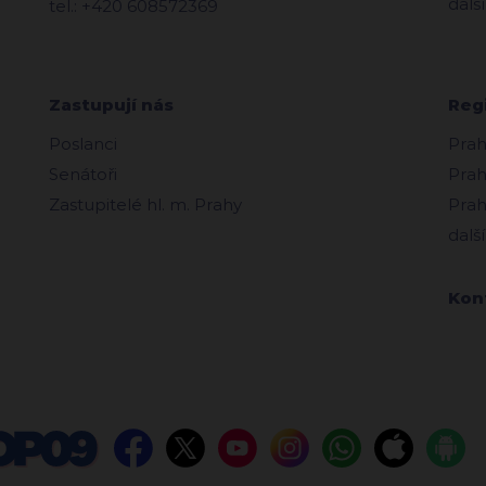
další
tel.: +420 608572369
Zastupují nás
Reg
Poslanci
Prah
Senátoři
Prah
Zastupitelé hl. m. Prahy
Prah
další
Kon