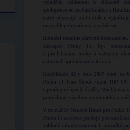
vyjádřilo vzhledem k blízkosti 
spolupracovat na bázi koalice s Hnutí
ostře odsuzuje tento útok a vyjadřuje
nejrychleji dopadeni a usvědčeni.
Bohužel musíme zároveň konstatovat, ž
zástupce Prahy 11, byť současn
s předchozími útoky a vzbuzuje obav
ostatních spořádaných občanů.
Kupříkladu již v roce 2007 poté, co b
Praha 11 Ivan Škoda (nyní TOP 09) p
s prodejem bývalé školky Machkova, n
propíchané všechny pneumatiky a poš
V roce 2010 členové Hnutí pro Prahu 11
Praha 11 za četné prodeje pozemků na 
základě administrativních posudků po