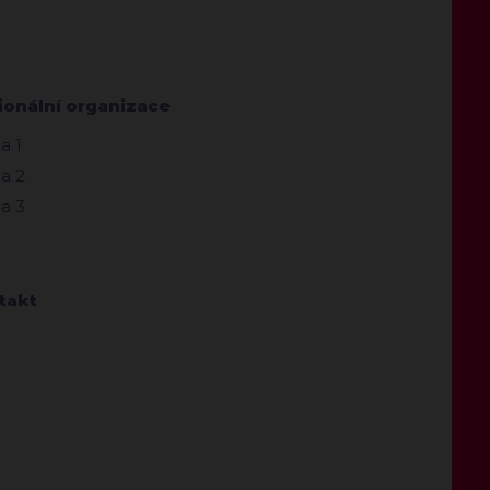
ionální organizace
a 1
a 2
a 3
takt