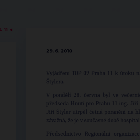
A 11
◀
29. 6. 2010
Vyjádření TOP 09 Praha 11 k útoku n
Štylera.
V pondělí 28. června byl ve večer
předseda Hnutí pro Prahu 11 ing. Jiří
Jiří Štyler utrpěl četná poranění na hl
závažná, že je v současné době hospital
Předsednictvo Regionální organizac