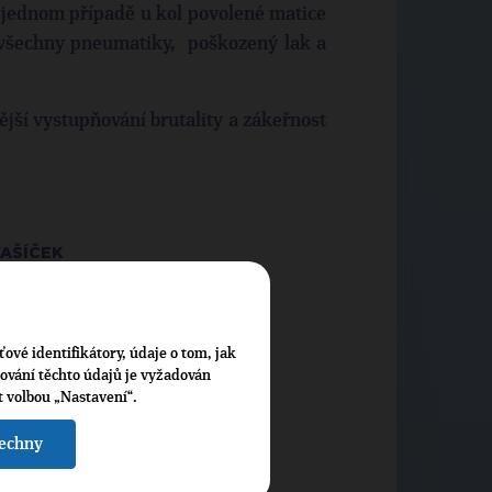
v jednom případě u kol povolené matice
 všechny pneumatiky, poškozený lak a
ší vystupňování brutality a zákeřnost
VAŠÍČEK
ťové identifikátory, údaje o tom, jak
cování těchto údajů je vyžadován
t volbou „Nastavení“.
šechny
raha 11
-
1. Stanislav Urbánek