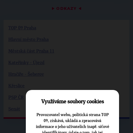
▶
ODKAZY
◀
TOP 09 Praha
Hlavní město Praha
Městská část Praha 11
Kateřinky - Újezd
Hrnčíře - Šeberov
Křeslice
PSP ČR
Využíváme soubory cookies
Senát
Provozovatel webu, politická strana TOP
09, získává, ukládá a zpracovává
informace o jeho uživatelích (např. síťové
identifikátory, údaje o tom, jak jej