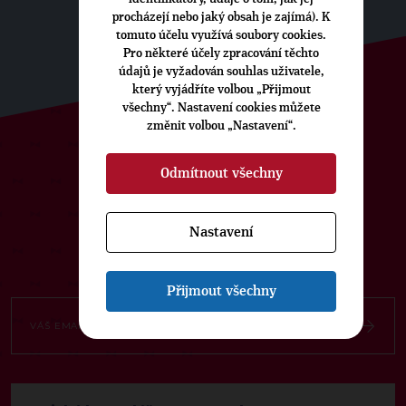
procházejí nebo jaký obsah je zajímá). K
tomuto účelu využívá soubory cookies.
Pro některé účely zpracování těchto
údajů je vyžadován souhlas uživatele,
který vyjádříte volbou „Přijmout
všechny“. Nastavení cookies můžete
změnit volbou „Nastavení“.
ODEBÍREJTE NÁŠ TOPOVÝ
Odmítnout všechny
NEWSLETTER
Nastavení
Přijmout všechny