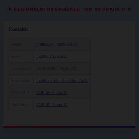
▶
REGIONÁLNÍ ORGANIZACE TOP 09 PRAHA 11
◀
Kontakt:
e-mail:
praha11@pha.top09.cz
www
top09.cz/praha11
webmaster
janstarek@email.cz
Facebook
facebook.com/top09.praha11
TWITTER
TOP 09 Praha 11
YouTube
TOP 09 Praha 11