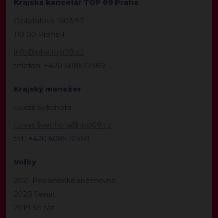
Krajská kancelář TOP 09 Praha
Opletalova 1603/57
110 00 Praha 1
info@pha.top09.cz
telefon: +420 608572369
Krajský manažer
Lukáš Svěchota
Lukas.Svechota@top09.cz
tel.: +420 608572369
Volby
2021 Poslanecká sněmovna
2020 Senát
2019 Senát