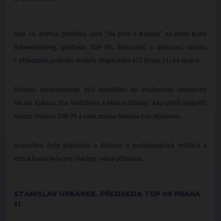
Dne 24. května proběhla akce “Na pivo s Karlem” na které Karel
Schwarzenberg, předseda TOP 09, diskutoval s místními občany
v příjemném podniku Stodola (Kupeckého 832 Praha 11) na Hájích.
Dalšími zúčastněnými byli kandidáti do Poslanecké sněmovny
Václav Kubata, Eva Vorlíčková a Martin Dlouhý. Akci přišli podpořit
místní členové TOP 09 a také známá herečka Eva Holubová.
Atmosféra byla přátelská a diskuze o nadcházejících volbách a
vizích Karla byla pro všechny velice přínosná.
STANISLAV URBÁNEK, PŘEDSEDA TOP 09 PRAHA
11