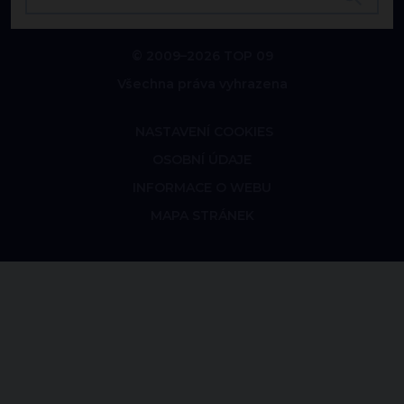
© 2009–2026 TOP 09
Všechna práva vyhrazena
NASTAVENÍ COOKIES
OSOBNÍ ÚDAJE
INFORMACE O WEBU
MAPA STRÁNEK