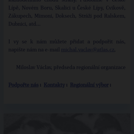
každodenního chodu strany. Působíme v České
Lípě, Novém Boru, Skalici u České Lípy, Cvikově,
Zákupech, Mimoni, Doksech, Stráži pod Ralskem,
Dubnici, atd...
I vy se k nám můžete přidat a podpořit nás,
napište nám na e-mail
michal.vaclav@atlas.cz
,
Miloslav Václav, předseda regionální organizace
Podpořte nás
ι
Kontakty
ι
Regionální výbor
ι