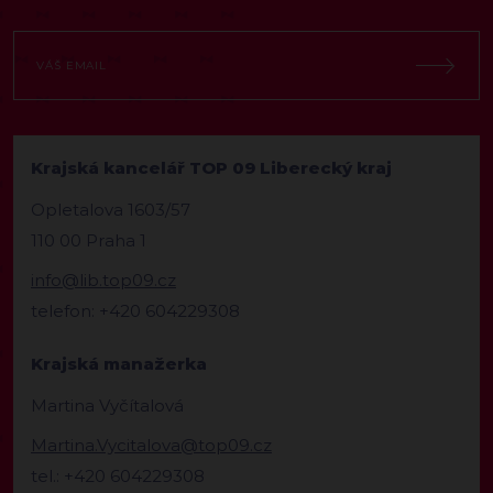
Krajská kancelář TOP 09 Liberecký kraj
Opletalova 1603/57
110 00 Praha 1
info@lib.top09.cz
telefon: +420 604229308
Krajská manažerka
Martina Vyčítalová
Martina.Vycitalova@top09.cz
tel.: +420 604229308