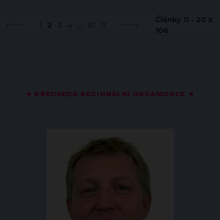
Články 11 - 20 z
1
2
3
4
...
10
11
106
▶
PŘEDSEDA REGIONÁLNÍ ORGANIZACE
◀