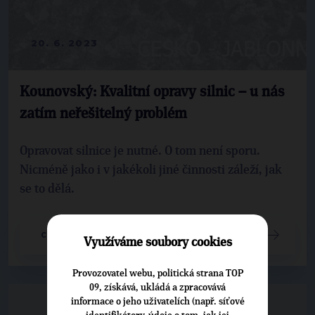
20. 6. 2023
Kounovský: Kvalitní opravy silnic – u nás
zatím neřešitelný problém
Opravovat silnice je nutné. O tom není sporu.
Nicméně jako i v jakékoli jiné činnosti záleží, jak
se to dělá.
CELÝ ČLÁNEK
Využíváme soubory cookies
Provozovatel webu, politická strana TOP
09, získává, ukládá a zpracovává
informace o jeho uživatelích (např. síťové