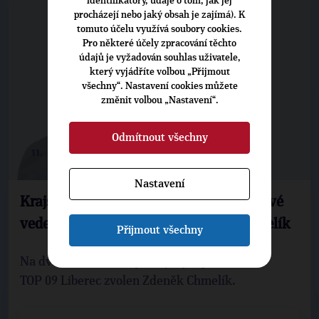
identifikátory, údaje o tom, jak jej
procházejí nebo jaký obsah je zajímá). K
tomuto účelu využívá soubory cookies.
Pro některé účely zpracování těchto
údajů je vyžadován souhlas uživatele,
který vyjádříte volbou „Přijmout
všechny“. Nastavení cookies můžete
změnit volbou „Nastavení“.
Odmítnout všechny
11. 1. 2023
Nastavení
Krajská organizace TOP 09 si volila nové
vedení, předsedou se stal Zdeněk Chmelík
Přijmout všechny
Na dvouleté období byl krajským předsedou
TOP 09 Liberec zvolen Zdeněk Chmelík.