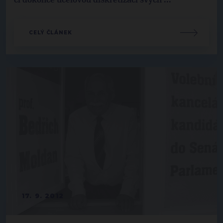
či dokonce účelovou diskretizací svých ...
CELÝ ČLÁNEK
17. 9. 2012