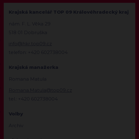
Krajská kancelář TOP 09 Královéhradecký kraj
nám. F. L. Věka 29
518 01 Dobruška
info@hkr.top09.cz
telefon: +420 602738004
Krajská manažerka
Romana Matula
Romana.Matula@top09.cz
tel.: +420 602738004
Volby
Archiv