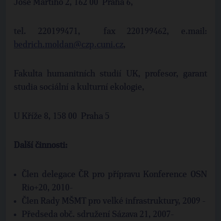
José Martího 2, 162 00 Praha 6,
tel. 220199471, fax 220199462, e.mail:
bedrich.moldan@czp.cuni.cz
,
Fakulta humanitních studií UK, profesor, garant
studia sociální a kulturní ekologie,
U Kříže 8, 158 00 Praha 5
Další činnosti:
Člen delegace ČR pro přípravu Konference OSN
Rio+20, 2010-
Člen Rady MŠMT pro velké infrastruktury, 2009 -
Předseda obč. sdružení Sázava 21, 2007-