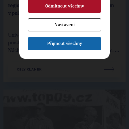
regionu dokáže pomoci díky svým zkušenostem
Odmítnout všechny
v politice a vědě
Nastavení
Univerzitní profesor a odborník na životní
prostředí Bedřich Moldan se volbami na
Přijmout všechny
Náchodsku chce znovu vrátit do senátních lavic. ...
CELÝ ČLÁNEK