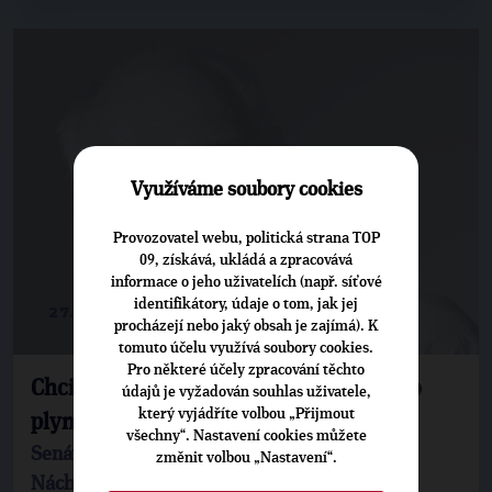
Využíváme soubory cookies
Provozovatel webu, politická strana TOP
09, získává, ukládá a zpracovává
informace o jeho uživatelích (např. síťové
identifikátory, údaje o tom, jak jej
27. 9. 2012
procházejí nebo jaký obsah je zajímá). K
tomuto účelu využívá soubory cookies.
Pro některé účely zpracování těchto
Chci odvrátit hrozbu těžby břidlicového
údajů je vyžadován souhlas uživatele,
který vyjádříte volbou „Přijmout
plynu
všechny“. Nastavení cookies můžete
Senátní dotazník Kandidát na senátora za
změnit volbou „Nastavení“.
Náchodsko Bedřich Moldan (TOP 09) říká, že