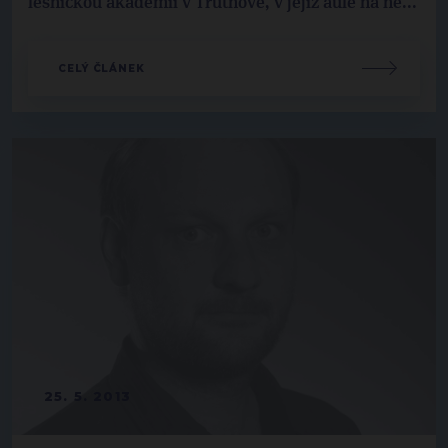
lesnickou akademii v Trutnově, v jejíž aule na ně...
CELÝ ČLÁNEK
25. 5. 2013