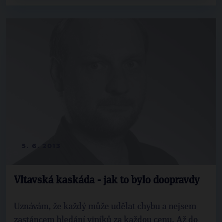
5. 6. 2013
Vltavská kaskáda - jak to bylo doopravdy
Uznávám, že každý může udělat chybu a nejsem
zastáncem hledání viníků za každou cenu. Až do