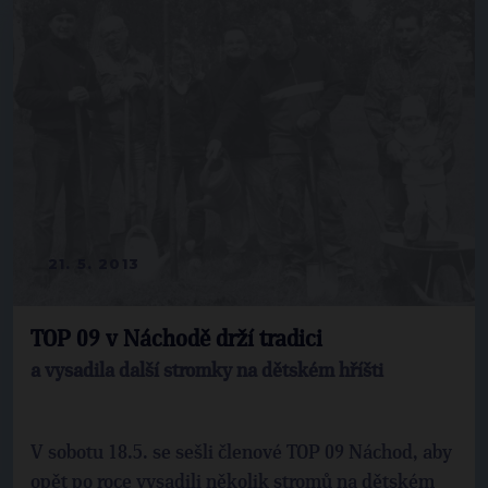
21. 5. 2013
TOP 09 v Náchodě drží tradici
a vysadila další stromky na dětském hříšti
V sobotu 18.5. se sešli členové TOP 09 Náchod, aby
opět po roce vysadili několik stromů na dětském