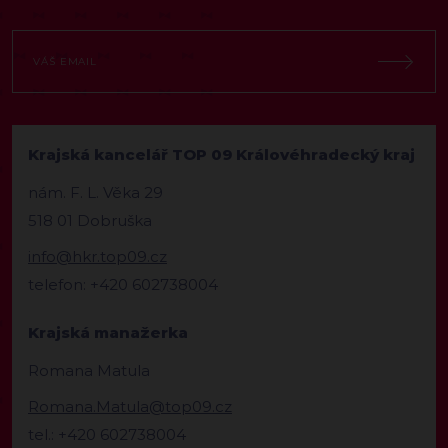
Krajská kancelář TOP 09 Královéhradecký kraj
nám. F. L. Věka 29
518 01 Dobruška
info@hkr.top09.cz
telefon: +420 602738004
Krajská manažerka
Romana Matula
Romana.Matula@top09.cz
tel.: +420 602738004