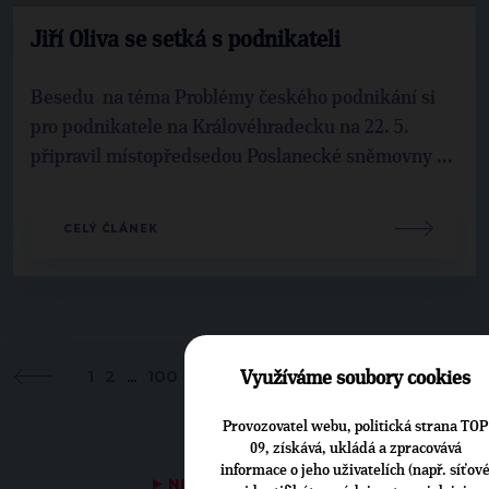
Jiří Oliva se setká s podnikateli
Besedu na téma Problémy českého podnikání si
pro podnikatele na Královéhradecku na 22. 5.
připravil místopředsedou Poslanecké sněmovny ...
CELÝ ČLÁNEK
1
2
...
100
...
108
109
110
111
112
...
120
...
1
Využíváme soubory cookies
Provozovatel webu, politická strana TOP
09, získává, ukládá a zpracovává
informace o jeho uživatelích (např. síťov
▶
NEPŘEHLÉDNĚTE
◀