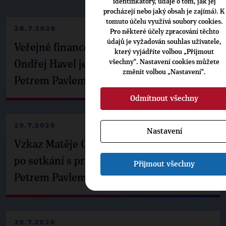
identifikátory, údaje o tom, jak jej
procházejí nebo jaký obsah je zajímá). K
tomuto účelu využívá soubory cookies.
28.7.2026
Pro některé účely zpracování těchto
údajů je vyžadován souhlas uživatele,
Veřejné finance, euro i školství. Matěj
který vyjádříte volbou „Přijmout
všechny“. Nastavení cookies můžete
Ondřej Havel jednal s prezidentem
změnit volbou „Nastavení“.
Petrem Pavlem
Odmítnout všechny
29.7.2026
Nastavení
Vzkaz Matěje Ondřeje Havla příznivcům
po setkání s prezidentem republiky
Přijmout všechny
Petrem Pavlem
29.7.2026