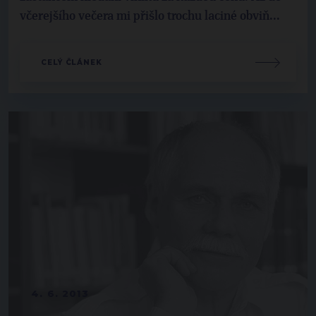
včerejšího večera mi přišlo trochu laciné obviň...
CELÝ ČLÁNEK
4. 6. 2013