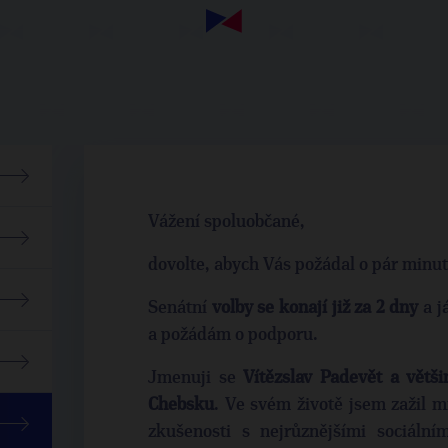
Vážení spoluobčané,
dovolte, abych Vás požádal o pár minu
Senátní
volby se konají již za 2 dny
a j
a požádám o podporu.
Jmenuji se
Vítězslav Padevět a větš
Chebsku
. Ve svém životě jsem zažil m
zkušenosti s nejrůznějšími sociální