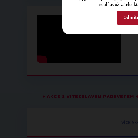
souhlas uživatele, k
Odmít
▶
AKCE S VÍTĚZSLAVEM PADEVĚTEM
VÍCE AK