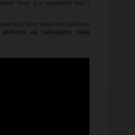
rodiné firmy a v neposlední řade i
otopisem, který mimo jiné naleznete
představil na následujícím videu