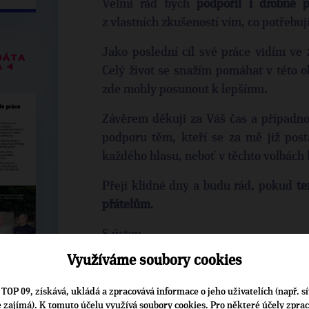
Velmi rád bych
podpořil i drobné p
z vlastních zkušeností vím, co potřebují
Jako poslední cíl své práce vidím ve
DÁTA
A
◀
Celý život se snažím pomáhat v této ob
zde mohly posunout k lepšímu.
Závěrem děkuji za Váš čas a případno
podporu těm, kteří se za mě již posta
každého hlasu, neboť v těchto volbách 
Přeji klidné dny a budu rád, pokud
te
přátelům
.
S úctou
Využíváme soubory cookies
kandidát T
TOP 09, získává, ukládá a zpracovává informace o jeho uživatelích (např. sí
je zajímá). K tomuto účelu využívá soubory cookies. Pro některé účely zpra