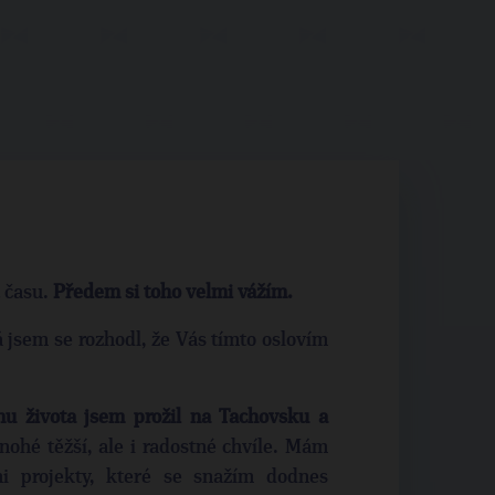
t času.
Předem si toho velmi vážím.
á jsem se rozhodl, že Vás tímto oslovím
inu života jsem prožil na Tachovsku a
nohé těžší, ale i radostné chvíle. Mám
mi projekty, které se snažím dodnes