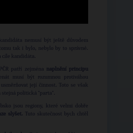
kandidáta nemusí být ještě důvodem
tomu tak i bylo, nebylo by to správné.
 cíle kandidáta.
 PČR patří zejména
naplnění principu
enát musí být rozumnou protiváhou
usměrňovat její činnost. Toto se však
stejná politická "parta".
bsko jsou regiony, které velmi dobře
ze slyšet.
Tuto skutečnost bych chtěl