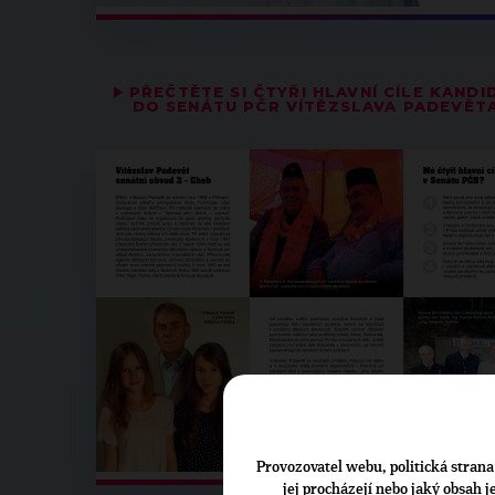
▶
PŘEČTĚTE SI ČTYŘI HLAVNÍ CÍLE KANDI
DO SENÁTU PČR VÍTĚZSLAVA PADEVĚT
Provozovatel webu, politická strana 
jej procházejí nebo jaký obsah 