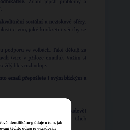
odnikatele
. Znám jejich problémy a
.
zkvalitnění sociální a neziskové sféry
.
lasti a vím, jaké konkrétni věci by se
u podporu ve volbách. Také děkuji za
vili (více v příloze emailu). Vážím si
každý hlas rozhoduje.
nto email přepošlete i svým blízkým a
Vítězslav Padevět
OP 09 do Senátu PČR za obvod 3 - Cheb
ťové identifikátory, údaje o tom, jak
cování těchto údajů je vyžadován