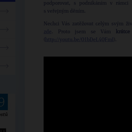
podporovat, s podnikáním v rámci 
s veřejným děním.
Nechci Vás zatěžovat celým svým živ
zde
. Proto jsem se Vám
krátce
(
http://youtu.be/O1bDeL4QFmI
).