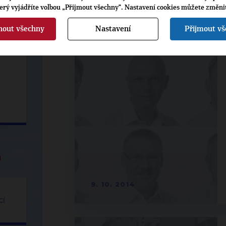
terý vyjádříte volbou „Přijmout všechny“. Nastavení cookies můžete změni
Rozhovory a komen
nout všechny
Nastavení
Přijmout v
◀
9. 10. 2014
CÍ