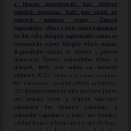
s hlasem rozhodovacím jsou zástupci
místních organizací, kteří jsou voleni na
místních sněmech strany. Členové
regionálního výboru z dané místní organizace
ke dni volby delegátů regionálního sněmu se
automaticky stávají delegáty tohoto sněmu.
Regionálního sněmu se účastní s právem
hlasovacím členové regionálního výboru a
delegáti, kteří jsou voleni na místních
sněmech.
Každá místní organizace má právo
být zastoupena alespoň jedním delegátem.
Klíč delegátů platný do doby stanovení jiného
určí krajský výbor. V případě regionální
organizace bez místních organizací a
regionální organizace, u které jsou delegáty
všichni členové a která má více než 21 členů,
se použije čl. 15 odst. 3 věta třetí a čl. 15 odst.