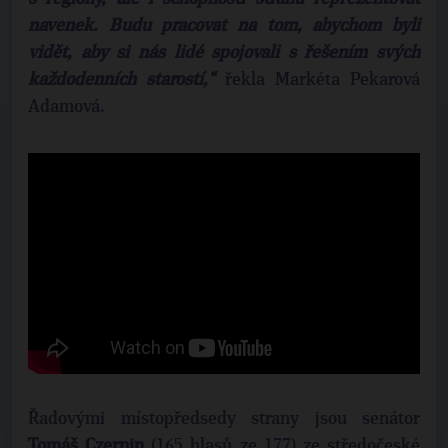
navenek. Budu pracovat na tom, abychom byli
vidět, aby si nás lidé spojovali s řešením svých
každodenních starostí
,“
řekla Markéta Pekarová
Adamová.
Řadovými místopředsedy strany jsou senátor
Tomáš Czernin
(165 hlasů ze 177) ze středočeské