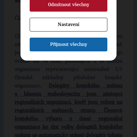
automaticky stávají delegáty tohoto sněmu.
Odmítnout všechny
Článek 13: Krajské organizace a orgány
Nastavení
(2) Krajský sněm je vrcholným orgánem
strany v kraji. Krajský sněm se koná nejméně
Přijmout všechny
jednou za dva roky. Krajský sněm musí být
svolán do 90 dnů, požádají-li o to místní
organizace reprezentující minimálně 1/3
členské základny příslušné krajské
organizace.
Delegáty krajského sněmu
s hlasem rozhodovacím jsou zástupci
regionálních organizací, kteří jsou voleni na
regionálních sněmech strany. Členové
krajského výboru z dané regionální
organizace ke dni volby delegátů krajského
sněmu se automaticky stávají delegáty tohoto