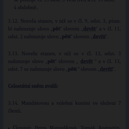
4 obdobně.
3.12. Novelu stanov, v níž se v čl. 9, odst. 3, písm.
b) nahrazuje slovo „
pět
“ slovem „
devět
“ a v čl. 11,
odst. 2 nahrazuje slovo „
pěti
“ slovem „
devíti
“.
3.13. Novelu stanov, v níž se v čl. 13, odst. 3
nahrazuje slovo „
pět
“ slovem „
devět
“ a v čl. 13,
odst. 7 se nahrazuje slovo „
pěti
“ slovem „
devíti
“.
Celostátní sněm zvolil:
3.14. Mandátovou a volební komisi ve složení 7
členů.
Členové: Petra Matoušková, Tomáš Augustýn,