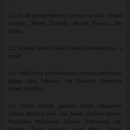
2.4. Zvolil místopředsedy, kterými se stali: Tomáš
Czernin, Marek Ženíšek, Michal Kučera, Jan
Vitula.
2.5. Schválil počet dalších členů předsednictva, a
to pět.
2.6. Zvolil členy předsednictva, kterými jsou: Pavel
Klíma, Aleš Jakubec, Jiří Skalický, František
Gábor, Jiří Oliva.
2.7. Zvolil dalších patnáct členů výkonného
výboru, kterými jsou: Jan Jakob, Herbert Pavera,
Vladislava Michalová, Zdeňka Blišťanová, Jiří
Koubek, Tomáš Bouzek, Josef Mladý, Tomáš