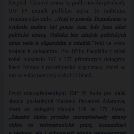
Pospíšil. Členové strany by podle nového předsedy
TOP 09 neměli podléhat mýtu, že tradičním
stranám odzvonilo.
„
Nen
í to pravda.
Demokracie a
svoboda mohou b
ýt pouze tam, kde jsou
siln
é
politick
é strany.
Politika bez siln
ých
politick
ých
stran vede k oligarch
ům
a totalit
ě
,
“
řekl ve svém
projevu k delegátům. Pro Jiřího Pospíšila v tajné
volbě hlasovalo 147 z 177 přítomných delegátů.
Pavel Němec z prostějovské organizace, který se
mu ve volbě postavil, získal 13 hlasů.
První místopředsedkyní TOP 09 bude pro další
období poslankyně Markéta Pekarová Adamová,
která od delegátů získala 140 ze 175 hlasů.
„Z
ásadní úlohu prvního místopředsedy strany
vidím ve vnitrostranické práci, komunikaci
s regiony, ale i schopnosti stranu reprezentovat