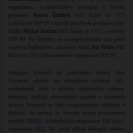
organizace, vysokoškolský pedagog a bývalý
poslanec
Marek Ženíšek
(112 hlasů ze 177)
z plzeňské TOP 09 a bývalý předseda poslaneckého
klubu
Michal Kučera
(102 hlasů ze 177) z ústecké
TOP 09. Ve druhém se místopředsedou stal ještě
starosta Židlochovic a krajský radní
Jan Vitula
(100
hlasů ze 177) z jihomoravské organizace TOP 09.
Delegáti, kterých do pražského hotelu Don
Giovanni přijelo na víkendové jednání 181,
rozhodovali také o složení výkonného výboru,
obsazení dalších stranických orgánů a úpravách
stanov. Věnovali se také programovým otázkám a
diskusi. Na sněmu se členům strany prezentoval
institut
TOPAZ
, mládežnická organizace
TOP tým
i
organizace
EUŽ
. Na závěr přijali delegáti sněmu