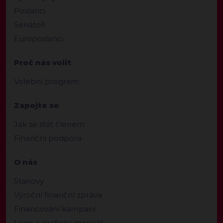
Poslanci
Senátoři
Europoslanci
Proč nás volit
Volební program
Zapojte se
Jak se stát členem
Finanční podpora
O nás
Stanovy
Výroční finanční zpráva
Financování kampaní
Logo a grafický manuál