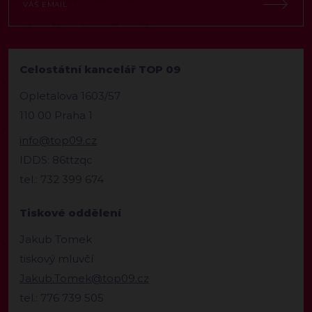
Celostátní kancelář TOP 09
Opletalova 1603/57
110 00 Praha 1
info@top09.cz
IDDS: 86ttzqc
tel.: 732 399 674
Tiskové oddělení
Jakub Tomek
tiskový mluvčí
Jakub.Tomek@top09.cz
tel.: 776 739 505