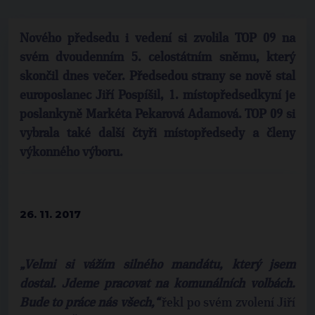
Nového předsedu i vedení si zvolila TOP 09 na
svém dvoudenním 5. celostátním sněmu, který
skončil dnes večer. Předsedou strany se nově stal
europoslanec Jiří Pospíšil, 1. místopředsedkyní je
poslankyně Markéta Pekarová Adamová. TOP 09 si
vybrala také další čtyři místopředsedy a členy
výkonného výboru.
26. 11. 2017
„
Velmi si v
ážím silného mandátu, který jsem
dostal.
Jdeme pracovat na komun
álních volbách.
Bude to práce nás všech
,
“
řekl po svém zvolení Jiří