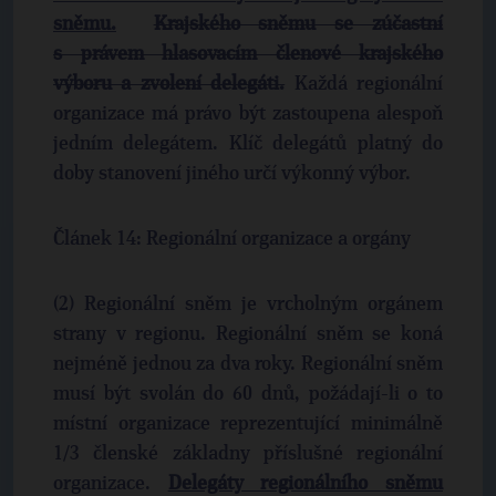
sněmu.
Krajského sněmu se zúčastní
s právem hlasovacím členové krajského
výboru a zvolení delegáti.
Každá regionální
organizace má právo být zastoupena alespoň
jedním delegátem. Klíč delegátů platný do
doby stanovení jiného určí výkonný výbor.
Článek 14: Regionální organizace a orgány
(2) Regionální sněm je vrcholným orgánem
strany v regionu. Regionální sněm se koná
nejméně jednou za dva roky. Regionální sněm
musí být svolán do 60 dnů, požádají-li o to
místní organizace reprezentující minimálně
1/3 členské základny příslušné regionální
organizace.
Delegáty regionálního sněmu