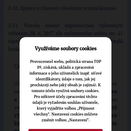
3.10. Zprávu o činnosti celostátní revizní komise.
3.11. Novelu stanov doporučenou výkonným
výborem 28. 6. 2017 dle sněmovního sešitu str. 41
(úprava stanov tak, aby i za delegáty sněmů z titulů
Využíváme soubory cookies
funkce nastupovali zvolení náhradníci):
Provozovatel webu, politická strana TOP
Článek 9: Celostátní sněm
09, získává, ukládá a zpracovává
informace o jeho uživatelích (např. síťové
identifikátory, údaje o tom, jak jej
(2) Delegáty celostátního sněmu s hlasem
procházejí nebo jaký obsah je zajímá). K
tomuto účelu využívá soubory cookies.
rozhodovacím jsou
členové výkonného výboru
Pro některé účely zpracování těchto
a
zástupci krajských organizací, kteří jsou
údajů je vyžadován souhlas uživatele,
voleni na krajských sněmech strany.
Členové
který vyjádříte volbou „Přijmout
všechny“. Nastavení cookies můžete
výkonného výboru z dané krajské organizace
změnit volbou „Nastavení“.
ke dni volby delegátů celostátního sněmu se