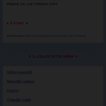
PRAHA 26. LISTOPADU 2017
▶
ŠTÍTKY
◀
,
Osobnosti:
Markéta Pekarová Adamová
Jiří Pospíšil
▶
5. CELOSTÁTNÍ SNĚM
◀
Online reportáž
Materiály sněmu
Projevy
Výsledky voleb