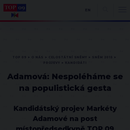
EN
TOP 09
O NÁS
CELOSTÁTNÍ SNĚMY
SNĚM 2015
PROJEVY
KANDIDÁTI
Adamová: Nespoléháme se
na populistická gesta
Kandidátský projev Markéty
Adamové na post
místopředsedkyně TOP 09