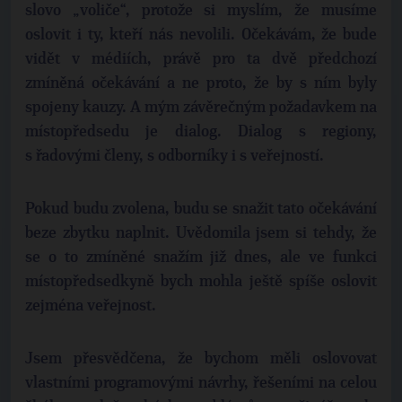
slovo „voliče“, protože si myslím, že musíme
oslovit i ty, kteří nás nevolili. Očekávám, že bude
vidět v médiích, právě pro ta dvě předchozí
zmíněná očekávání a ne proto, že by s ním byly
spojeny kauzy. A mým závěrečným požadavkem na
místopředsedu je dialog. Dialog s regiony,
s řadovými členy, s odborníky i s veřejností.
Pokud budu zvolena, budu se snažit tato očekávání
beze zbytku naplnit. Uvědomila jsem si tehdy, že
se o to zmíněné snažím již dnes, ale ve funkci
místopředsedkyně bych mohla ještě spíše oslovit
zejména veřejnost.
Jsem přesvědčena, že bychom měli oslovovat
vlastními programovými návrhy, řešeními na celou