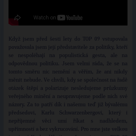
Když jsem před šesti lety do TOP 09 vstupovala
považovala jsem její představitele za politiky, kteří
se nespoléhají na populistická gesta, ale na
odpovědnou politiku. Jsem velmi ráda, že se na
tomto směru nic nemění a věřím, že ani nikdy
měnit nebude. Ve chvíli, kdy se společnost na řadě
otázek štěpí a polarizuje nesledujeme průzkumy
veřejného mínění a neupravujeme podle nich své
názory. Za to patří dík i našemu teď již bývalému
předsedovi, Karlu Schwarzenbergovi, který i
nepříjemné věci umí říkat s nadhledem,
upřímností a bez vykrucování. Pro mne jste velkou