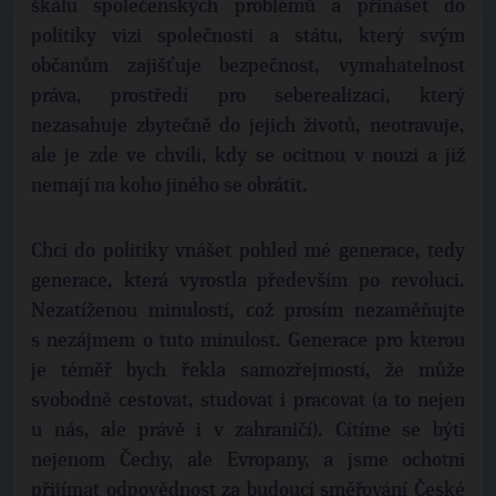
škálu společenských problémů a přinášet do
politiky vizi společnosti a státu, který svým
občanům zajišťuje bezpečnost, vymahatelnost
práva, prostředí pro seberealizaci, který
nezasahuje zbytečně do jejich životů, neotravuje,
ale je zde ve chvíli, kdy se ocitnou v nouzi a již
nemají na koho jiného se obrátit.
Chci do politiky vnášet pohled mé generace, tedy
generace, která vyrostla především po revoluci.
Nezatíženou minulostí, což prosím nezaměňujte
s nezájmem o tuto minulost. Generace pro kterou
je téměř bych řekla samozřejmostí, že může
svobodně cestovat, studovat i pracovat (a to nejen
u nás, ale právě i v zahraničí). Cítíme se býti
nejenom Čechy, ale Evropany, a jsme ochotni
přijímat odpovědnost za budoucí směřování České