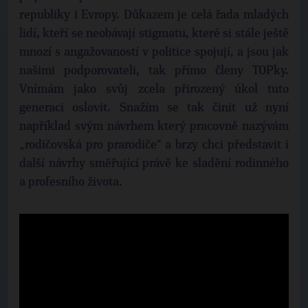
republiky i Evropy. Důkazem je celá řada mladých
lidí, kteří se neobávají stigmatu, které si stále ještě
mnozí s angažovaností v politice spojují, a jsou jak
našimi podporovateli, tak přímo členy TOPky.
Vnímám jako svůj zcela přirozený úkol tuto
generaci oslovit. Snažím se tak činit už nyní
například svým návrhem který pracovně nazývám
„rodičovská pro prarodiče“ a brzy chci představit i
další návrhy směřující právě ke sladění rodinného
a profesního života.