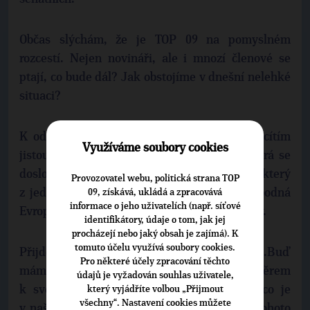
Občas slýchám, že je TOP 09 na pomyslném
rozcestí. Nejen novináři, ale i mnozí členové se
ptají, co bude dál? Jak obstojíme v dnešní nelehké
situaci?
K odpovědi na tyto otázky, z kterých často cítím
Využíváme soubory cookies
jistou dávku zoufalosti, použiji paralelu, která se
doslova nabízí. Náš sněm se koná v hotelu, který
Provozovatel webu, politická strana TOP
z jedné strany sousedí se sídlem Rádia Svobodná
09, získává, ukládá a zpracovává
informace o jeho uživatelích (např. síťové
Evropa a z druhé strany s Olšanskými hřbitovy.
identifikátory, údaje o tom, jak jej
procházejí nebo jaký obsah je zajímá). K
tomuto účelu využívá soubory cookies.
Přijde mi to příznačné i pro nás jako stranu.Buď
Pro některé účely zpracování těchto
máme v našem směřování jasno a jdeme směrem
údajů je vyžadován souhlas uživatele,
k svobodné Evropě, uděláme pro to vše, co je
který vyjádříte volbou „Přijmout
všechny“. Nastavení cookies můžete
v našich silách a přesvědčíme o správnosti tohoto