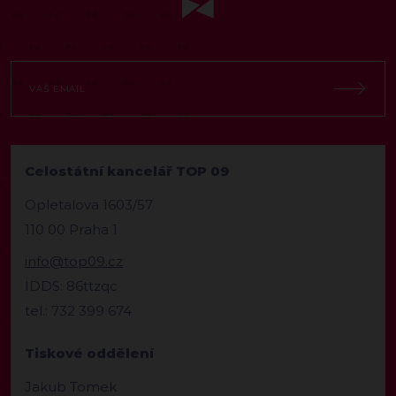
Celostátní kancelář TOP 09
Opletalova 1603/57
110 00 Praha 1
info@top09.cz
IDDS: 86ttzqc
tel.: 732 399 674
Tiskové oddělení
Jakub Tomek