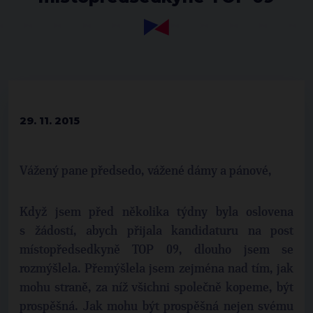
29. 11. 2015
Vážený pane předsedo, vážené dámy a pánové,
Když jsem před několika týdny byla oslovena
s žádostí, abych přijala kandidaturu na post
místopředsedkyně TOP 09, dlouho jsem se
rozmýšlela. Přemýšlela jsem zejména nad tím, jak
mohu straně, za níž všichni společně kopeme, být
prospěšná. Jak mohu být prospěšná nejen svému