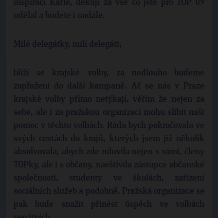
inspirací Karle, děkuji za vše co jste pro TOP 09
udělal a budete i nadále.
Milé delegátky, milí delegáti,
blíží se krajské volby, za nedlouho budeme
zapřaženi do další kampaně. Ač se nás v Praze
krajské volby přímo netýkají, věřím že nejen za
sebe, ale i za pražskou organizaci mohu slíbit naši
pomoc v těchto volbách. Ráda bych pokračovala ve
svých cestách do krajů, kterých jsem již několik
absolvovala, abych zde mluvila nejen s vámi, členy
TOPky, ale i s občany, navštívila zástupce občanské
společnosti, studenty ve školách, zařízení
sociálních služeb a podobně. Pražská organizace se
pak bude snažit přinést úspěch ve volbách
senátních.