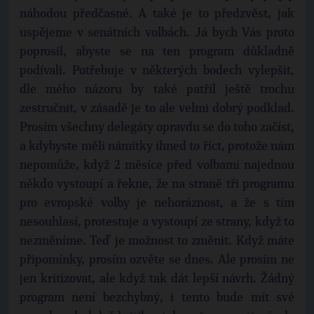
náhodou předčasné. A také je to předzvěst, jak
uspějeme v senátních volbách. Já bych Vás proto
poprosil, abyste se na ten program důkladně
podívali. Potřebuje v některých bodech vylepšit,
dle mého názoru by také patřil ještě trochu
zestručnit, v zásadě je to ale velmi dobrý podklad.
Prosím všechny delegáty opravdu se do toho začíst,
a kdybyste měli námitky ihned to říct, protože nám
nepomůže, když 2 měsíce před volbami najednou
někdo vystoupí a řekne, že na straně tři programu
pro evropské volby je nehoráznost, a že s tím
nesouhlasí, protestuje a vystoupí ze strany, když to
nezměníme. Teď je možnost to změnit. Když máte
připomínky, prosím ozvěte se dnes. Ale prosím ne
jen kritizovat, ale když tak dát lepší návrh. Žádný
program není bezchybný, i tento bude mít své