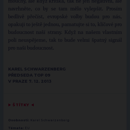
mouchy, ale když kritika, tak ne jen negativní, ale
navrhněte, co by se tam mělo vylepšit. Prosím
bedlivě přečíst, evropské volby budou pro nás,
opakuji to ještě jednou, pamatujte si to, klíčové pro
budoucnost naší strany. Když na našem vlastním
poli neuspějeme, tak to bude velmi špatný signál
pro naši budoucnost.
KAREL SCHWARZENBERG
PŘEDSEDA TOP 09
V PRAZE 7. 12. 2013
▶
ŠTÍTKY
◀
Osobnosti:
Karel Schwarzenberg
Témata:
EU