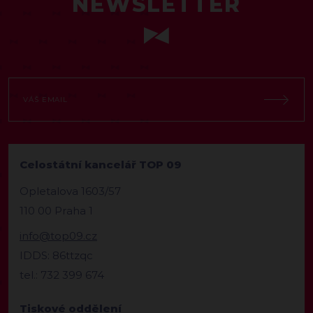
NEWSLETTER
Celostátní kancelář TOP 09
Opletalova 1603/57
110 00 Praha 1
info@top09.cz
IDDS: 86ttzqc
tel.: 732 399 674
Tiskové oddělení