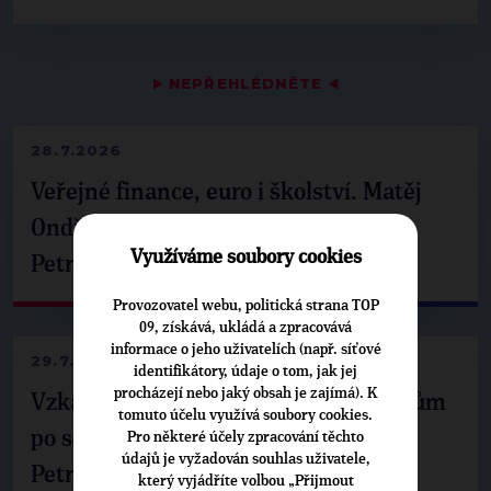
▶
NEPŘEHLÉDNĚTE
◀
28.7.2026
Veřejné finance, euro i školství. Matěj
Ondřej Havel jednal s prezidentem
Využíváme soubory cookies
Petrem Pavlem
Provozovatel webu, politická strana TOP
09, získává, ukládá a zpracovává
informace o jeho uživatelích (např. síťové
29.7.2026
identifikátory, údaje o tom, jak jej
procházejí nebo jaký obsah je zajímá). K
Vzkaz Matěje Ondřeje Havla příznivcům
tomuto účelu využívá soubory cookies.
po setkání s prezidentem republiky
Pro některé účely zpracování těchto
údajů je vyžadován souhlas uživatele,
Petrem Pavlem
který vyjádříte volbou „Přijmout