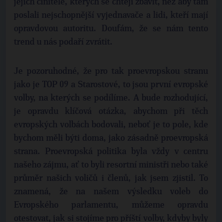
jejich činitele, kterých se chtějí zbavit, než aby tam
poslali nejschopnější vyjednavače a lidi, kteří mají
opravdovou autoritu. Doufám, že se nám tento
trend u nás podaří zvrátit.
Je pozoruhodné, že pro tak proevropskou stranu
jako je TOP 09 a Starostové, to jsou první evropské
volby, na kterých se podílíme. A bude rozhodující,
je opravdu klíčová otázka, abychom při těch
evropských volbách bodovali, neboť je to pole, kde
bychom měli býti doma, jako zásadně proevropská
strana. Proevropská politika byla vždy v centru
našeho zájmu, ať to byli resortní ministři nebo také
průměr našich voličů i členů, jak jsem zjistil. To
znamená, že na našem výsledku voleb do
Evropského parlamentu, můžeme opravdu
otestovat, jak si stojíme pro příští volby, kdyby byly