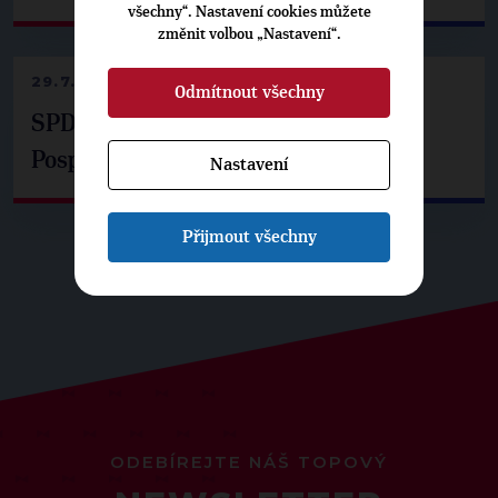
všechny“. Nastavení cookies můžete
změnit volbou „Nastavení“.
29.7.2026
Odmítnout všechny
SPD už není ve zprávě o extremismu.
Pospíšil: Je tu pachuť
Nastavení
Přijmout všechny
ODEBÍREJTE NÁŠ TOPOVÝ