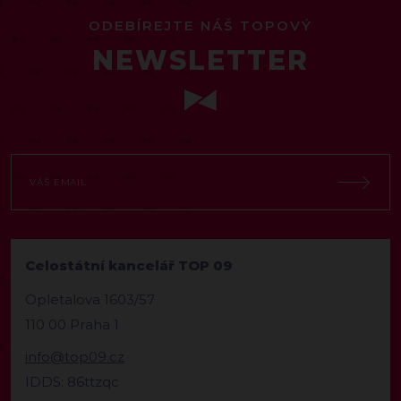
ODEBÍREJTE NÁŠ TOPOVÝ
NEWSLETTER
Celostátní kancelář TOP 09
Opletalova 1603/57
110 00 Praha 1
info@top09.cz
IDDS: 86ttzqc