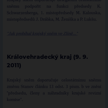
Krajský sněm doporučuje delegátům celostátního
sněmu podpořit na funkci předsedy K.
Schwarzenberga, 1. místopředsedy M. Kalouska,
místopředsedů J. Drábka, M. Ženíška a P. Lukšu.
"Jak probíhal krajský sněm ve Zlíně..."
Královehradecký kraj (9. 9.
2011)
Krajský sněm doporučuje celostátnímu sněmu
změnu Stanov článku 13 odst. 3 písm. b ve znění
"předsedu, členy a náhradníky krajské revizní
komise".