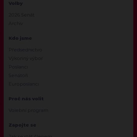
Volby
2026 Senát
Archiv
Kdo jsme
Předsednictvo
Výkonný výbor
Poslanci
Senátoři
Europoslanci
Proč nás volit
Volební program
Zapojte se
Jak se stát členem