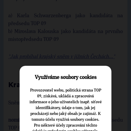
a) Karla Schwarzenberga jako kandidáta na
předsedu TOP 09
b) Miroslava Kalouska jako kandidáta na prvního
místopředsedu TOP 09
"Jak probíhal krajský sněm v jižních Čechách..."
Využíváme soubory cookies
Kraj Praha (30. 9. 2011)
Provozovatel webu, politická strana TOP
09, získává, ukládá a zpracovává
informace o jeho uživatelích (např. síťové
Sněm krajské organizace TOP 09 Praha:
identifikátory, údaje o tom, jak jej
procházejí nebo jaký obsah je zajímá). K
nominuje
tomuto účelu využívá soubory cookies.
Karla Schwarzenberga na předsedu
Pro některé účely zpracování těchto
TOP 09;