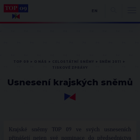
EN
TOP 09
O NÁS
CELOSTÁTNÍ SNĚMY
SNĚM 2011
TISKOVÉ ZPRÁVY
Usnesení krajských sněmů
Krajské sněmy TOP 09 ve svých usneseních
přinášejí nejen své nominace do předsednictva