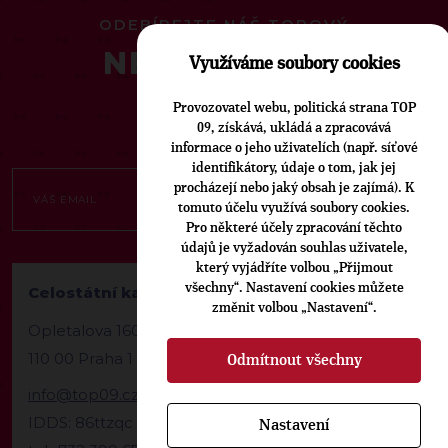
ODEBÍREJTE NÁŠ TOPOVÝ
NEWSLETTER
Využíváme soubory cookies
Provozovatel webu, politická strana TOP
09, získává, ukládá a zpracovává
informace o jeho uživatelích (např. síťové
identifikátory, údaje o tom, jak jej
procházejí nebo jaký obsah je zajímá). K
tomuto účelu využívá soubory cookies.
Pro některé účely zpracování těchto
údajů je vyžadován souhlas uživatele,
který vyjádříte volbou „Přijmout
všechny“. Nastavení cookies můžete
Celostátní kancelář TOP 09
změnit volbou „Nastavení“.
Opletalova 1603/57
110 00 Praha 1
Odmítnout všechny
info@top09.cz
IDDS: 86ttzqc
Nastavení