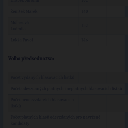
Drábek Jaromír
162
Ženíšek Marek
160
Müllerová
152
Ludmila
Lukša Pavol
146
Volba předsednictva:
Počet vydaných hlasovacích lístků
Počet odevzdaných platných i neplatných hlasovacích lístků
Počet neodevzdaných hlasovacích
lístků
Počet platných hlasů odevzdaných pro navržené
kandidáty