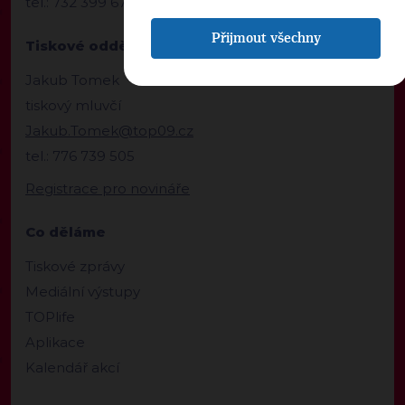
tel.: 732 399 674
Přijmout všechny
Tiskové oddělení
Jakub Tomek
tiskový mluvčí
Jakub.Tomek@top09.cz
tel.: 776 739 505
Registrace pro novináře
Co děláme
Tiskové zprávy
Mediální výstupy
TOPlife
Aplikace
Kalendář akcí