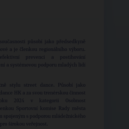
současnosti působí jako předsedkyně
ové a je členkou regionálního výboru.
fektivní prevenci a postihování
ení a systémovou podporu mladých lidí
tně stylu street dance. Působí jako
dance HK a za svou trenérskou činnost
oku 2024 v kategorii Osobnost
členkou Sportovní komise Rady města
ům spojeným s podporou mládežnického
pro širokou veřejnost.