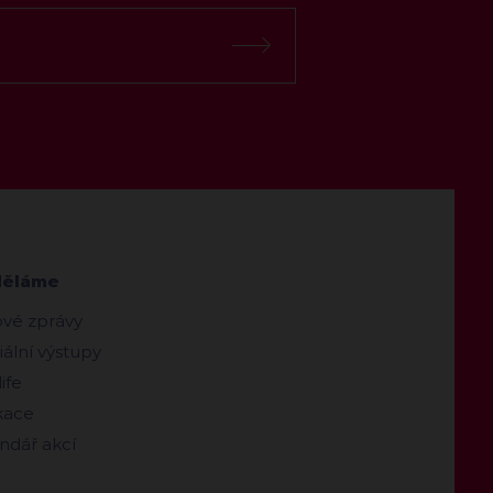
děláme
ové zprávy
ální výstupy
ife
kace
ndář akcí