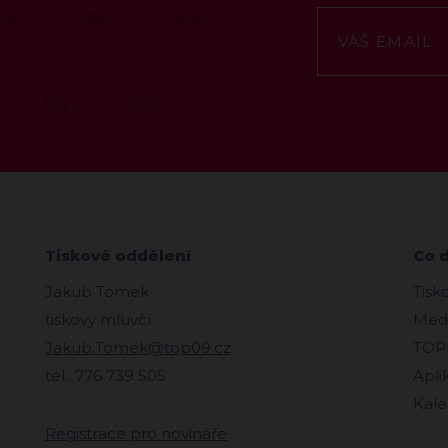
Tiskové oddělení
Co 
Jakub Tomek
Tisk
tiskový mluvčí
Medi
Jakub.Tomek@top09.cz
TOPl
tel.: 776 739 505
Apli
Kale
Registrace pro novináře