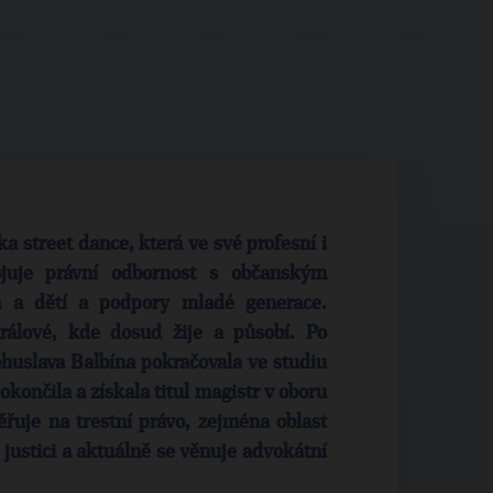
a street dance, která ve své profesní i
ojuje právní odbornost s občanským
n a dětí a podpory mladé generace.
rálové, kde dosud žije a působí. Po
uslava Balbína pokračovala ve studiu
končila a získala titul magistr v oboru
řuje na trestní právo, zejména oblast
 justici a aktuálně se věnuje advokátní