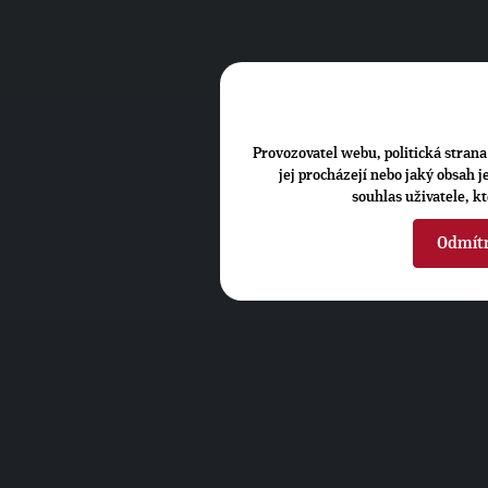
Provozovatel webu, politická strana 
jej procházejí nebo jaký obsah 
souhlas uživatele, k
Odmít