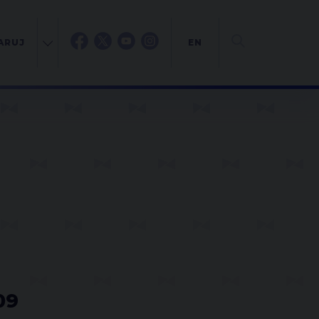
ARUJ
EN
09