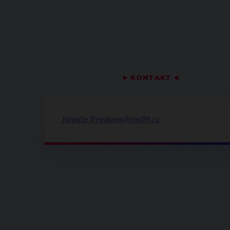
▶
KONTAKT
◀
Janette.Proskova@top09.cz