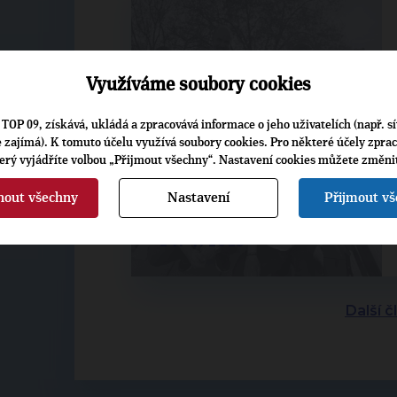
Využíváme soubory cookies
TOP 09, získává, ukládá a zpracovává informace o jeho uživatelích (např. sí
je zajímá). K tomuto účelu využívá soubory cookies. Pro některé účely zpra
terý vyjádříte volbou „Přijmout všechny“. Nastavení cookies můžete změni
nout všechny
Nastavení
Přijmout v
24. 4. 2025
Další 