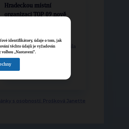
Hradeckou místní
organizaci TOP 09 nově
povede Janette Prošková
Hradecká místní organizace
ťové identifikátory, údaje o tom, jak
TOP 09 si na svém sněmu zvolila
cování těchto údajů je vyžadován
t volbou „Nastavení“.
nové vedení. Novou př...
šechny
CELÝ ČLÁNEK
články s osobností: Prošková Janette