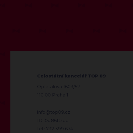
Celostátní kancelář TOP 09
Opletalova 1603/57
110 00 Praha 1
info@top09.cz
IDDS: 86ttzqc
tel.: 732 399 674