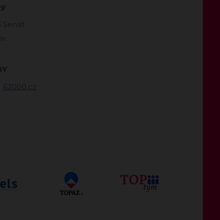
by
 Senát
iv
BY
62000.cz