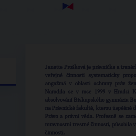
Janette Prošková je právnička a trenérk
veřejné činnosti systematicky prop
angažmá v oblasti ochrany práv že
Narodila se v roce 1999 v Hradci K
absolvování Biskupského gymnázia Boh
na Právnické fakultě, kterou úspěšně do
Právo a právní věda. Profesně se zamě
mravnostní trestné činnosti, působila v
činnosti.