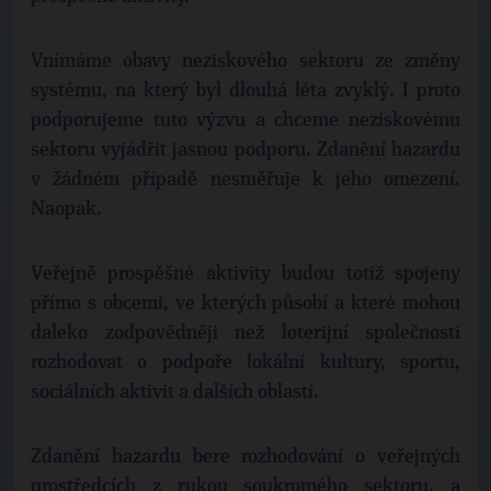
Vnímáme obavy neziskového sektoru ze změny
systému, na který byl dlouhá léta zvyklý. I proto
podporujeme tuto výzvu a chceme neziskovému
sektoru vyjádřit jasnou podporu. Zdanění hazardu
v žádném případě nesměřuje k jeho omezení.
Naopak.
Veřejně prospěšné aktivity budou totiž spojeny
přímo s obcemi, ve kterých působí a které mohou
daleko zodpovědněji než loterijní společnosti
rozhodovat o podpoře lokální kultury, sportu,
sociálních aktivit a dalších oblastí.
Zdanění hazardu bere rozhodování o veřejných
prostředcích z rukou soukromého sektoru, a