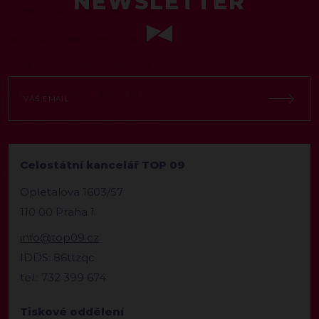
NEWSLETTER
Celostátní kancelář TOP 09
Opletalova 1603/57
110 00 Praha 1
info@top09.cz
IDDS: 86ttzqc
tel.: 732 399 674
Tiskové oddělení