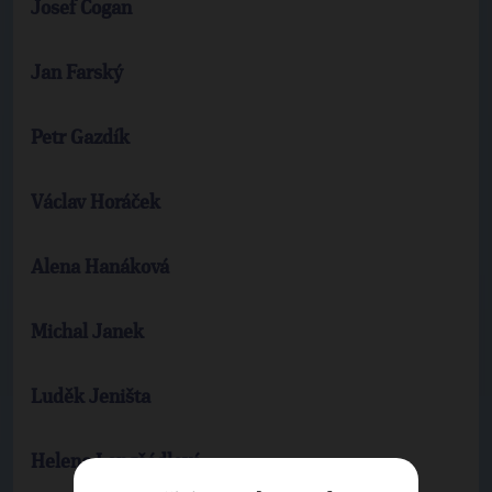
Josef Cogan
Jan Farský
Petr Gazdík
Václav Horáček
Alena Hanáková
Michal Janek
Luděk Jeništa
Helena Langšádlová