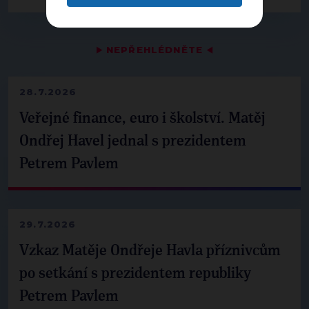
▶
NEPŘEHLÉDNĚTE
◀
28.7.2026
Veřejné finance, euro i školství. Matěj
Ondřej Havel jednal s prezidentem
Petrem Pavlem
29.7.2026
Vzkaz Matěje Ondřeje Havla příznivcům
po setkání s prezidentem republiky
Petrem Pavlem