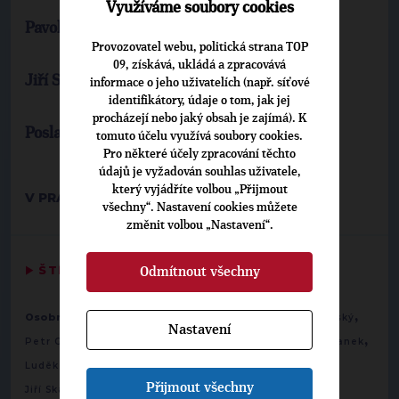
Využíváme soubory cookies
Pavol Lukša
Provozovatel webu, politická strana TOP
09, získává, ukládá a zpracovává
Jiří Skalický
informace o jeho uživatelích (např. síťové
identifikátory, údaje o tom, jak jej
procházejí nebo jaký obsah je zajímá). K
Poslanci a poslankyně TOP 09 a STAN
tomuto účelu využívá soubory cookies.
Pro některé účely zpracování těchto
údajů je vyžadován souhlas uživatele,
který vyjádříte volbou „Přijmout
V PRAZE 2. 11. 2011
všechny“. Nastavení cookies můžete
změnit volbou „Nastavení“.
▶
ŠTÍTKY
◀
Odmítnout všechny
,
,
,
Osobnosti:
Ludmila Bubeníková
Josef Cogan
Jan Farský
Nastavení
,
,
,
,
Petr Gazdík
Alena Hanáková
Václav Horáček
Michal Janek
,
,
,
Luděk Jeništa
Helena Langšádlová
Pavol Lukša
Přijmout všechny
Jiří Skalický