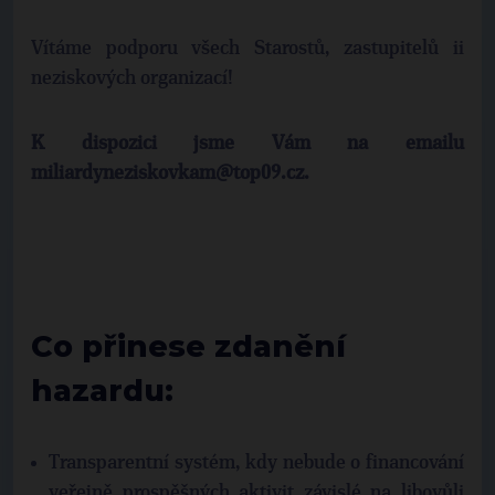
Vítáme podporu všech Starostů, zastupitelů ii
neziskových organizací!
K dispozici jsme Vám na emailu
miliardyneziskovkam@top09.cz.
Co přinese zdanění
hazardu:
Transparentní systém, kdy nebude o financování
veřejně prospěšných aktivit závislé na libovůli