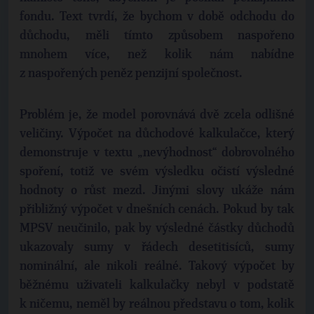
fondu. Text tvrdí, že bychom v době odchodu do
důchodu, měli tímto způsobem naspořeno
mnohem více, než kolik nám nabídne
z naspořených peněz penzijní společnost.
Problém je, že model porovnává dvě zcela odlišné
veličiny. Výpočet na důchodové kalkulačce, který
demonstruje v textu „nevýhodnost“ dobrovolného
spoření, totiž ve svém výsledku očistí výsledné
hodnoty o růst mezd. Jinými slovy ukáže nám
přibližný výpočet v dnešních cenách. Pokud by tak
MPSV neučinilo, pak by výsledné částky důchodů
ukazovaly sumy v řádech desetitisíců, sumy
nominální, ale nikoli reálné. Takový výpočet by
běžnému uživateli kalkulačky nebyl v podstatě
k ničemu, neměl by reálnou představu o tom, kolik