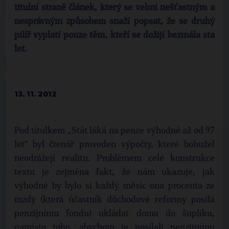
titulní straně článek, který se velmi nešťastným a
nesprávným způsobem snaží popsat, že se druhý
pilíř vyplatí pouze těm, kteří se dožijí bezmála sta
let.
13. 11. 2012
Pod titulkem „Stát láká na penze výhodné až od 97
let“ byl čtenář proveden výpočty, které bohužel
neodrážejí realitu. Problémem celé konstrukce
textu je zejména fakt, že nám ukazuje, jak
výhodné by bylo si každý měsíc ona procenta ze
mzdy (která účastník důchodové reformy posílá
penzijnímu fondu) ukládat doma do šuplíku,
namísto toho, abychom je posílali penzijnímu