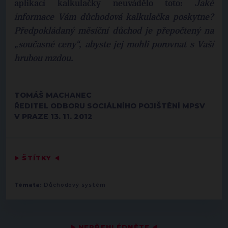
aplikací kalkulačky neuvádělo toto:
Jaké
informace Vám důchodová kalkulačka poskytne?
Předpokládaný měsíční důchod je přepočtený na
„současné ceny“, abyste jej mohli porovnat s Vaší
hrubou mzdou.
TOMÁŠ MACHANEC
ŘEDITEL ODBORU SOCIÁLNÍHO POJIŠTĚNÍ MPSV
V PRAZE 13. 11. 2012
▶
ŠTÍTKY
◀
Témata:
Důchodový systém
▶
NEPŘEHLÉDNĚTE
◀