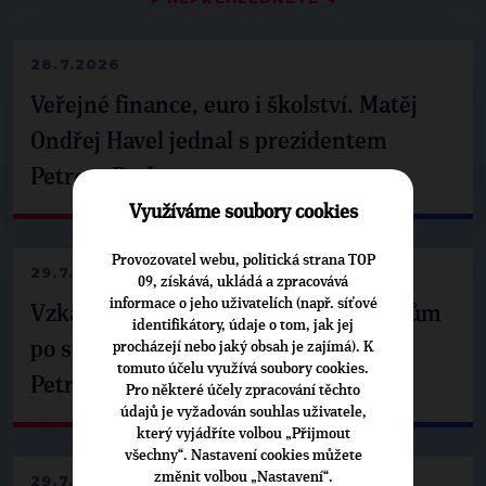
28.7.2026
Veřejné finance, euro i školství. Matěj
Ondřej Havel jednal s prezidentem
Petrem Pavlem
Využíváme soubory cookies
Provozovatel webu, politická strana TOP
29.7.2026
09, získává, ukládá a zpracovává
informace o jeho uživatelích (např. síťové
Vzkaz Matěje Ondřeje Havla příznivcům
identifikátory, údaje o tom, jak jej
po setkání s prezidentem republiky
procházejí nebo jaký obsah je zajímá). K
tomuto účelu využívá soubory cookies.
Petrem Pavlem
Pro některé účely zpracování těchto
údajů je vyžadován souhlas uživatele,
který vyjádříte volbou „Přijmout
všechny“. Nastavení cookies můžete
změnit volbou „Nastavení“.
29.7.2026