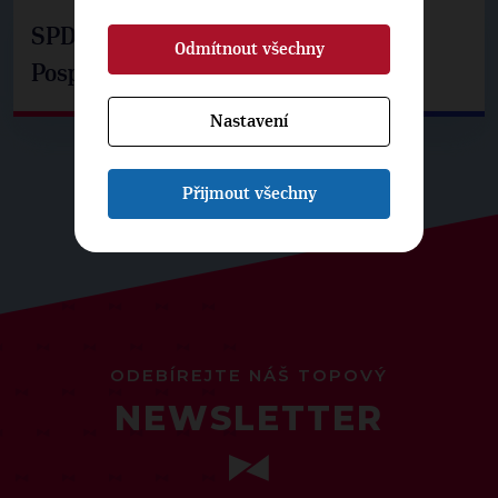
SPD už není ve zprávě o extremismu.
Odmítnout všechny
Pospíšil: Je tu pachuť
Nastavení
Přijmout všechny
ODEBÍREJTE NÁŠ TOPOVÝ
NEWSLETTER