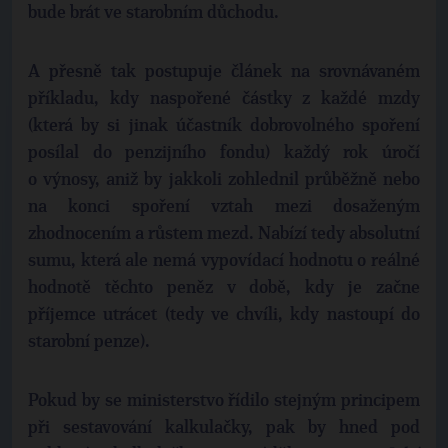
bude brát ve starobním důchodu.
A přesně tak postupuje článek na srovnávaném
příkladu, kdy naspořené částky z každé mzdy
(která by si jinak účastník dobrovolného spoření
posílal do penzijního fondu) každý rok úročí
o výnosy, aniž by jakkoli zohlednil průběžně nebo
na konci spoření vztah mezi dosaženým
zhodnocením a růstem mezd. Nabízí tedy absolutní
sumu, která ale nemá vypovídací hodnotu o reálné
hodnotě těchto peněz v době, kdy je začne
příjemce utrácet (tedy ve chvíli, kdy nastoupí do
starobní penze).
Pokud by se ministerstvo řídilo stejným principem
při sestavování kalkulačky, pak by hned pod