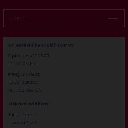
Celostátní kancelář TOP 09
Opletalova 1603/57
110 00 Praha 1
info@top09.cz
IDDS: 86ttzqc
tel.: 732 399 674
Tiskové oddělení
Jakub Tomek
tiskový mluvčí