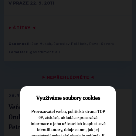
V PRAZE 22. 9. 2011
▶
ŠTÍTKY
◀
,
,
Osobnosti:
Jan Husák
Jaroslav Poláček
Pavel Severa
Témata:
E-government a IT
▶
NEPŘEHLÉDNĚTE
◀
28.7.2026
Využíváme soubory cookies
Veřejné finance, euro i školství. Matěj
Provozovatel webu, politická strana TOP
Ondřej Havel jednal s prezidentem
09, získává, ukládá a zpracovává
informace o jeho uživatelích (např. síťové
Petrem Pavlem
identifikátory, údaje o tom, jak jej
procházejí nebo jaký obsah je zajímá). K