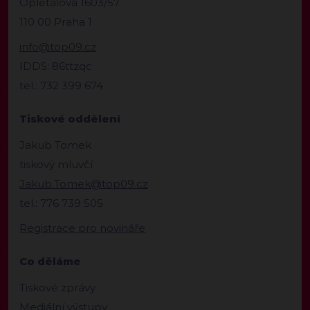
Opletalova 1603/57
110 00 Praha 1
info@top09.cz
IDDS: 86ttzqc
tel.: 732 399 674
Tiskové oddělení
Jakub Tomek
tiskový mluvčí
Jakub.Tomek@top09.cz
tel.: 776 739 505
Registrace pro novináře
Co děláme
Tiskové zprávy
Mediální výstupy