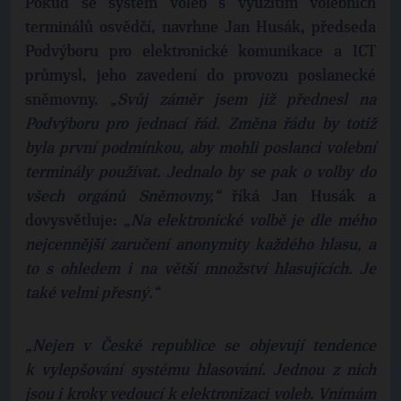
Pokud se systém voleb s využitím volebních
terminálů osvědčí, navrhne Jan Husák, předseda
Podvýboru pro elektronické komunikace a ICT
průmysl, jeho zavedení do provozu poslanecké
sněmovny.
„Svůj záměr jsem již přednesl na
Podvýboru pro jednací řád. Změna řádu by totiž
byla první podmínkou, aby mohli poslanci volební
terminály používat. Jednalo by se pak o volby do
všech orgánů Sněmovny,“
říká Jan Husák a
dovysvětluje:
„Na elektronické volbě je dle mého
nejcennější zaručení anonymity každého hlasu, a
to s ohledem i na větší množství hlasujících. Je
také velmi přesný.“
„Nejen v České republice se objevují tendence
k vylepšování systému hlasování. Jednou z nich
jsou i kroky vedoucí k elektronizaci voleb. Vnímám