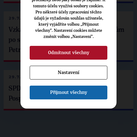
tomuto účelu využívá soubory cookies.
Pro některé účely zpracování těchto
29.7.2026
údajů je vyžadován souhlas uživatele,
který vyjádříte volbou „Přijmout
Vzkaz Matěje Ondřeje Havla příznivcům
všechny“. Nastavení cookies můžete
změnit volbou „Nastavení“.
po setkání s prezidentem republiky
Petrem Pavlem
Odmítnout všechny
Nastavení
29.7.2026
SPD už není ve zprávě o extremismu.
Přijmout všechny
Pospíšil: Je tu pachuť