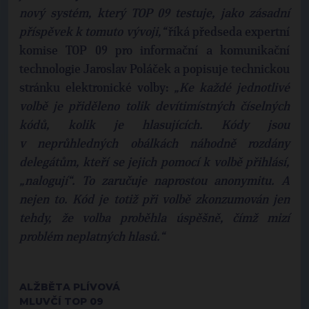
nový systém, který TOP 09 testuje, jako zásadní
příspěvek k tomuto vývoji,“
říká předseda expertní
komise TOP 09 pro informační a komunikační
technologie Jaroslav Poláček a popisuje technickou
stránku elektronické volby:
„Ke každé jednotlivé
volbě je přiděleno tolik devítimístných číselných
kódů, kolik je hlasujících. Kódy jsou
v neprůhledných obálkách náhodně rozdány
delegátům, kteří se jejich pomocí k volbě přihlásí,
„nalogují“. To zaručuje naprostou anonymitu. A
nejen to. Kód je totiž při volbě zkonzumován jen
tehdy, že volba proběhla úspěšně, čímž mizí
problém neplatných hlasů.“
ALŽBĚTA PLÍVOVÁ
MLUVČÍ TOP 09