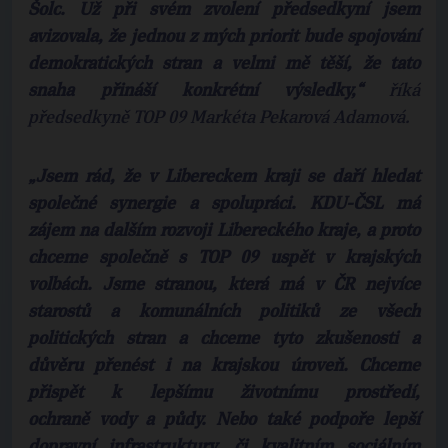
Šolc. Už při svém zvolení předsedkyní jsem
avizovala, že jednou z mých priorit bude spojování
demokratických stran a velmi mě těší, že tato
snaha přináší konkrétní výsledky,“
říká
předsedkyně TOP 09 Markéta Pekarová Adamová.
„Jsem rád, že v Libereckem kraji se daří hledat
společné synergie a spolupráci. KDU-ČSL má
zájem na dalším rozvoji Libereckého kraje, a proto
chceme společně s TOP 09 uspět v krajských
volbách. Jsme stranou, která má v ČR nejvíce
starostů a komunálních politiků ze všech
politických stran a chceme tyto zkušenosti a
důvěru přenést i na krajskou úroveň. Chceme
přispět k lepšímu životnímu prostředí,
ochraně vody a půdy. Nebo také podpoře lepší
dopravní infrastruktury, či kvalitním sociálním