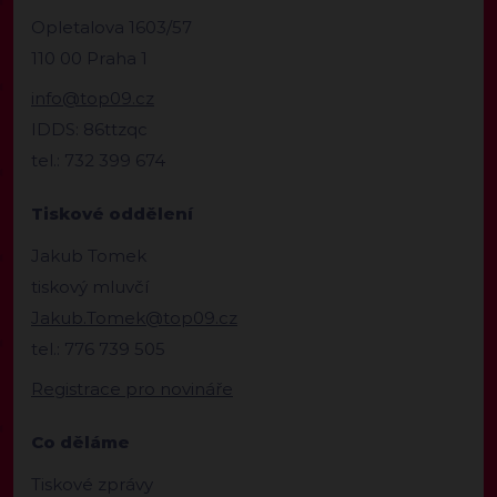
Opletalova 1603/57
110 00 Praha 1
info@top09.cz
IDDS: 86ttzqc
tel.: 732 399 674
Tiskové oddělení
Jakub Tomek
tiskový mluvčí
Jakub.Tomek@top09.cz
tel.: 776 739 505
Registrace pro novináře
Co děláme
Tiskové zprávy