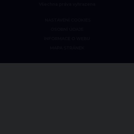
Všechna práva vyhrazena
NASTAVENÍ COOKIES
OSOBNÍ ÚDAJE
INFORMACE O WEBU
MAPA STRÁNEK