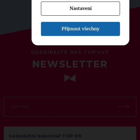
Nastavení
Přijmout všechny
ODEBÍREJTE NÁŠ TOPOVÝ
NEWSLETTER
Celostátní kancelář TOP 09