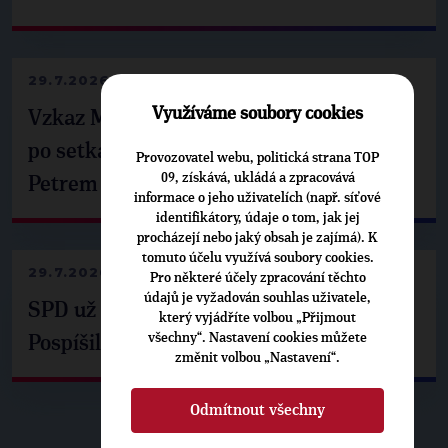
29.7.2026
Využíváme soubory cookies
Vzkaz Matěje Ondřeje Havla příznivcům
po setkání s prezidentem republiky
Provozovatel webu, politická strana TOP
09, získává, ukládá a zpracovává
Petrem Pavlem
informace o jeho uživatelích (např. síťové
identifikátory, údaje o tom, jak jej
procházejí nebo jaký obsah je zajímá). K
tomuto účelu využívá soubory cookies.
29.7.2026
Pro některé účely zpracování těchto
údajů je vyžadován souhlas uživatele,
SPD už není ve zprávě o extremismu.
který vyjádříte volbou „Přijmout
všechny“. Nastavení cookies můžete
Pospíšil: Je tu pachuť
změnit volbou „Nastavení“.
Odmítnout všechny