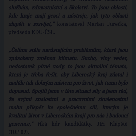
službám, zdravotnictví a školství. To jsou oblasti,
kde kraje mají gesci a nástroje, jak tyto oblasti
zlepšit a rozvíjet,“
konstatoval Marian Jurečka,
předseda KDU-ČSL.
„Čelíme stále narůstajícím problémům, které jsou
způsobeny změnou klimatu. Sucho, vlny veder,
nedostatek pitné vody, to jsou aktuální témata,
která je třeba řešit, aby Liberecký kraj zůstal i
nadále tak dobrým místem pro život, jak tomu bylo
doposud. Spojili jsme v této situaci síly a jsem rád,
že svými znalostmi a pracovními zkušenostmi
mohu přispět ke společnému cíli, kterým je
kvalitní život v Libereckém kraji pro nás i budoucí
generace,"
říká lídr kandidátky, Jiří Klápště
(TOP 09).