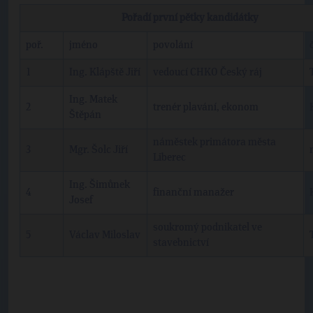
Pořadí první pětky kandidátky
poř.
jméno
povolání
1
Ing. Klápště Jiří
vedoucí CHKO Český ráj
Ing. Matek
2
trenér plavání, ekonom
Štěpán
náměstek primátora města
3
Mgr. Šolc Jiří
Liberec
Ing. Šimůnek
4
finanční manažer
Josef
soukromý podnikatel ve
5
Václav Miloslav
stavebnictví