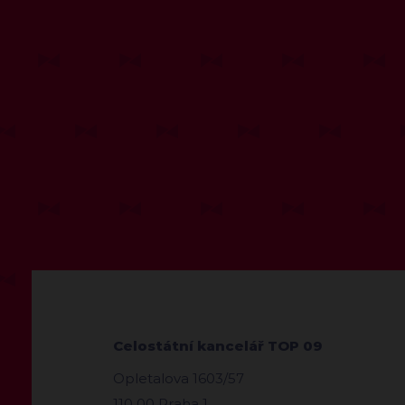
Celostátní kancelář TOP 09
Opletalova 1603/57
110 00 Praha 1