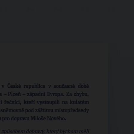
) v České republice v současné době
a – Plzeň – západní Evropa. Za chybu,
í řečníci, kteří vystoupili na kulatém
ké sněmovně pod záštitou místopředsedy
u pro dopravu Miloše Nového.
m způsobem dopravy, který bychom měli