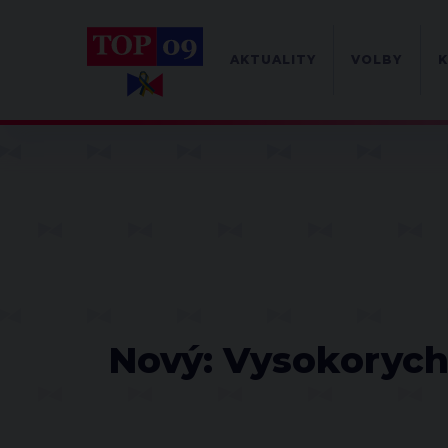
AKTUALITY
VOLBY
K
Nový: Vysokorychl