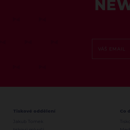
NEW
Tiskové oddělení
Co 
Jakub Tomek
Tisk
tiskový mluvčí
Medi