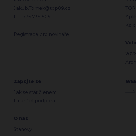
Jakub.Tomek@top09.cz
TOPl
tel.: 776 739 505
Apli
Kale
Registrace pro novináře
Vol
2026
Arch
Zapojte se
WE
Jak se stát členem
Finanční podpora
O nás
Stanovy