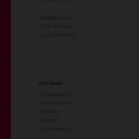
info@top09.cz
IDDS: 86ttzqc
tel.: 732 399 674
Kdo jsme
Předsednictvo
Výkonný výbor
Poslanci
Senátoři
Europoslanci