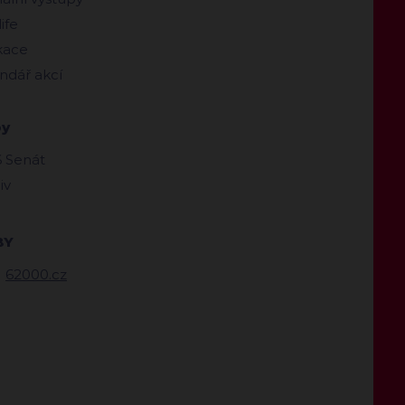
ife
kace
ndář akcí
by
 Senát
iv
BY
62000.cz