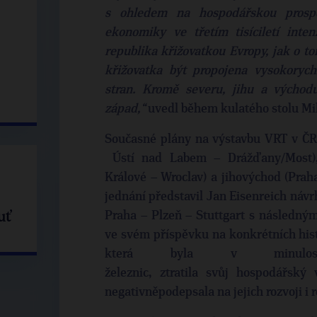
s ohledem na hospodářskou prospe
ekonomiky ve třetím tisíciletí inte
republika křižovatkou Evropy, jak o to
křižovatka být propojena vysokorych
stran. Kromě severu, jihu a východu
západ,“
uvedl během kulatého stolu Mi
Současné plány na výstavbu VRT v ČR 
Ústí nad Labem – Drážďany/Most),
Králové – Wroclav) a jihovýchod (Pra
jednání představil Jan Eisenreich náv
uť
Praha – Plzeň – Stuttgart s následný
ve svém příspěvku na konkrétních hist
která byla v minulosti
železnic, ztratila svůj hospodářský
negativněpodepsala na jejich rozvoji i r