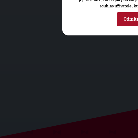
jej procházejí nebo jaký obsah 
souhlas uživatele, k
Odmít