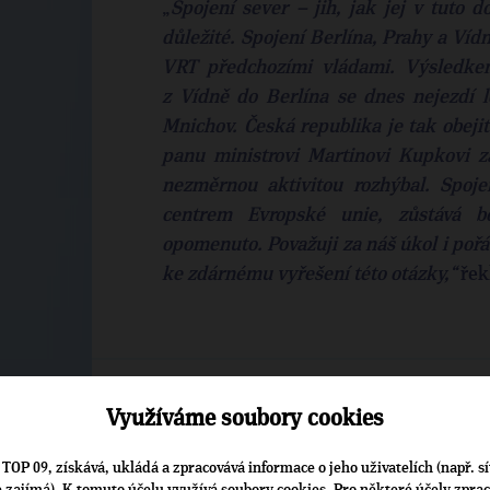
„
Spojení sever – jih, jak jej v tuto d
důležité. Spojení Berlína, Prahy a Ví
VRT předchozími vládami. Výsledkem 
z Vídně do Berlína se dnes nejezdí l
Mnichov. Česká republika je tak obeji
panu ministrovi Martinovi Kupkovi z
nezměrnou aktivitou rozhýbal. Spoj
centrem Evropské unie, zůstává bo
opomenuto. Považuji za náš úkol i poř
ke zdárnému vyřešení této otázky,“
řek
Využíváme soubory cookies
▶
ŠTÍTKY
◀
TOP 09, získává, ukládá a zpracovává informace o jeho uživatelích (např. sí