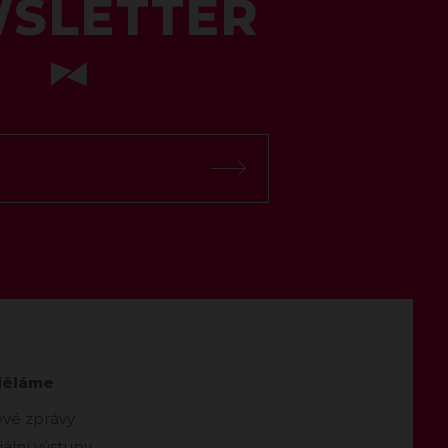
SLETTER
děláme
ové zprávy
ální výstupy