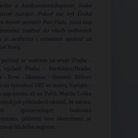
ritu a konkurenceschopnost české
nzivně rozvíjet. Pokud má být Česká
m hovoří premiér Petr Fiala, musí tato
lostními tratěmi do všech světových
 je nezbytná i existence spojení na
loš Nový.
počítají se směrem na sever (Praha –
 východ (Praha – Pardubice/Hradec
ha – Brno – Olomouc – Ostrava). Během
rh na vytvoření VRT ve směru Varšava –
m napojením až na Paříž. Martin Leška
orických příkladech ukázal, že města,
 opomenutapři budování
 význam, přičemž tato skutečnost se
ozvoji blízkého regionu.