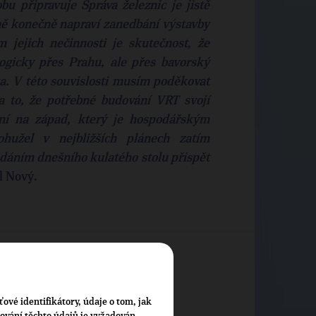
obu připravuje Správa železnic je jistě
dně konečně napraví zanedbání výstavby
jejich nečinnosti je skutečnost, že
ogicky přes Prahu, ale přes bavorský
ta. V této souvislosti musím poděkovat
a to, že potřebné budování VRT svojí
ení na západ, který je hospodářským
hužel v nejbližších plánech zatím
ádáním dnešního kulatého stolu přispět
l Nový.
ťové identifikátory, údaje o tom, jak