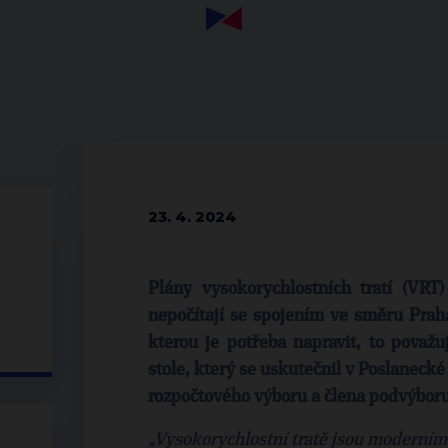
23. 4. 2024
Plány vysokorychlostních tratí (VRT
nepočítají se spojením ve směru Prah
kterou je potřeba napravit, to považuj
stole, který se uskutečnil v Poslanec
rozpočtového výboru a člena podvýbor
„Vysokorychlostní tratě jsou moderní