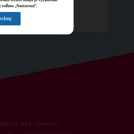
cování těchto údajů je vyžadován
t volbou „Nastavení“.
šechny
ÍREJTE NÁŠ TOPOVÝ