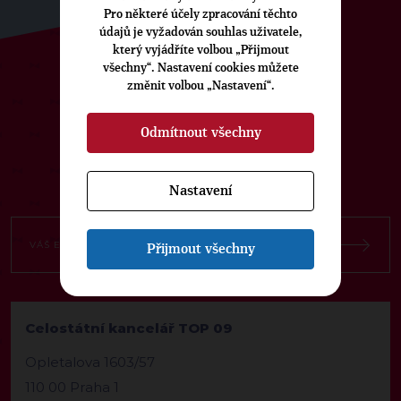
Pro některé účely zpracování těchto
údajů je vyžadován souhlas uživatele,
který vyjádříte volbou „Přijmout
všechny“. Nastavení cookies můžete
změnit volbou „Nastavení“.
ODEBÍREJTE NÁŠ TOPOVÝ
NEWSLETTER
Odmítnout všechny
Nastavení
Přijmout všechny
Celostátní kancelář TOP 09
Opletalova 1603/57
110 00 Praha 1