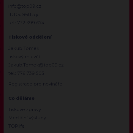
info@top09.cz
IDDS: 86ttzqc
tel.: 732 399 674
Tiskové oddělení
Jakub Tomek
tiskový mluvčí
Jakub.Tomek@top09.cz
tel.: 776 739 505
Registrace pro novináře
Co děláme
Tiskové zprávy
Mediální výstupy
TOPlife