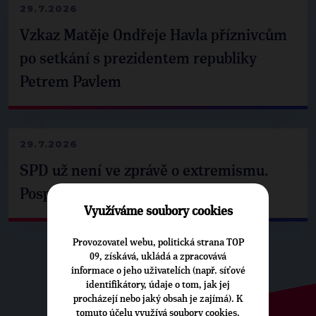
29.7.2026
Vzkaz Matěje Ondřeje Havla příznivcům
po setkání s prezidentem republiky
Petrem Pavlem
29.7.2026
SPD už není ve zprávě o extremismu.
Pospíšil: Je tu pachuť
Využíváme soubory cookies
Provozovatel webu, politická strana TOP
09, získává, ukládá a zpracovává
informace o jeho uživatelích (např. síťové
identifikátory, údaje o tom, jak jej
procházejí nebo jaký obsah je zajímá). K
tomuto účelu využívá soubory cookies.