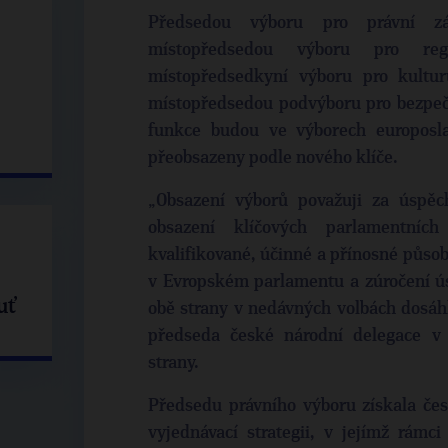
Předsedou výboru pro právní zál
místopředsedou výboru pro regi
místopředsedkyní výboru pro kultur
místopředsedou podvýboru pro bezpečn
funkce budou ve výborech europosla
přeobsazeny podle nového klíče.
„Obsazení výborů považuji za úspěc
obsazení klíčových parlamentníc
kvalifikované, účinné a přínosné půs
v Evropském parlamentu a zúročení ú
uť
obě strany v nedávných volbách dosáh
předseda české národní delegace v
strany.
Předsedu právního výboru získala če
vyjednávací strategii, v jejímž rámc