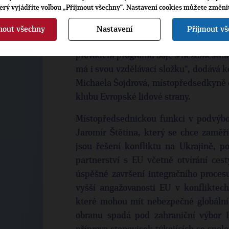
bývalá dlouholetá členka školské
terý vyjádříte volbou „Přijmout všechny“. Nastavení cookies můžete změni
vzdělávací expertka MŠMT/OECD. Vě
výboru budu moci výrazněji přispět např
nout všechny
Nastavení
Přijmout v
využívání studentského výměnného 
provádění programu boje s nezaměstna
má i svou vzdělávací složku“, dodává 
Michaela Šojdrová, místopředsedkyně 
klubu Evropské lidové strany.
Místopředsednickou funkci v podvýbo
Jaromír Štětina, který se chce zaměři
jsou řešení konfliktu na Ukrajině, p
partnerství s EU včetně otvírání ces
úspěšné završení integračního proce
vyšší angažovanosti EU v konfliktech 
které mohou mít nebezpečné globální
obranu spadá pod zahraniční výbor E