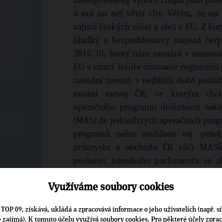
místopředsedy výboru chápu jako příle
a mít na něj větší vliv. Věřím, že m
zájmů českých měst a obcí v EU. Z konk
hladký a bezproblémový rozjezd čerp
2014-20, který nám umožní v maximál
EU v rámci štědře dotované regionální p
národní úrovni: v nejbližší době požá
místní rozvoj ČR, se kterým chci
operačního programu diskutovat také
(MAS) do jednotlivých operačních pro
programů nelze souhlasit mj. právě
průmyslu a obchodu ČR vůči MASkám
poslanec národního parlamentu se z
výboru a výboru pro veřejnou správu a r
Využíváme soubory cookies
Pozici místopředsedkyně výboru pro k
Michaela Šojdrová. „Problematikou v
TOP 09, získává, ukládá a zpracovává informace o jeho uživatelích (např. sí
je zajímá). K tomuto účelu využívá soubory cookies. Pro některé účely zpra