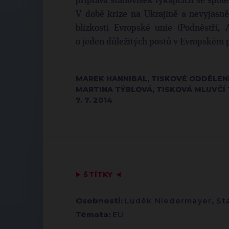
příprava stanovisek týkajících se spole
V době krize na Ukrajině a nevyjasně
blízkosti Evropské unie (Podněstří, 
o jeden důležitých postů v Evropském 
MAREK HANNIBAL, TISKOVÉ ODDĚLEN
MARTINA TÝBLOVÁ, TISKOVÁ MLUVČÍ 
7. 7. 2014
▶
ŠTÍTKY
◀
Osobnosti:
Luděk Niedermayer
,
St
Témata:
EU