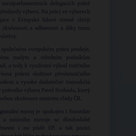
 meziparlamentních delegacích právě
předsedy výboru. Na práci ve výborech
gace v Evropské lidové straně chtějí
é zkušenosti a odbornost a díky tomu
slativy.
 o společném evropském právu prodeje,
jména malým a středním podnikům
mě, a tedy k využívání výhod vnitřního
šená právní složitost přeshraničního
odem a vysoké dodatečné transakční
y právního výboru Pavel Svoboda, který
sebou zkušenost ministra vlády ČR.
ionální rozvoj je spokojen i Stanislav
o a místního rozvoje se dlouhodobě
ěnovat i na půdě EP, a tak pozici