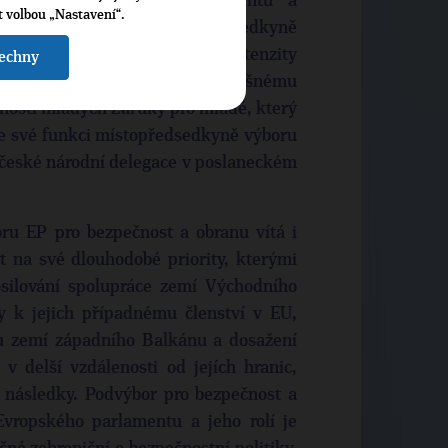
ho výboru národního parlamentu a
t volbou „Nastavení“.
řím, že z pozice místopředsedkyně
íklad ke zvýšení efektivity a intenzity
šechny
programu Erasmus nebo k úspěšnému
ností mladých Záruky pro mladé, který
ke své funkci místopředsedkyně výboru
české národní delegace v poslaneckém
ru EP pro bezpečnost a obranu vítá i
t na své dlouhodobé priority, kterými
osilování spolupráce zemí Východního
ty k jejich případnému členství v EU,
su zemí západního Balkánu a dosažení
v delší vzdálenosti od jejích hranic,
 následky. Podvýbor pro bezpečnost a
vropského parlamentu a jeho rolí je