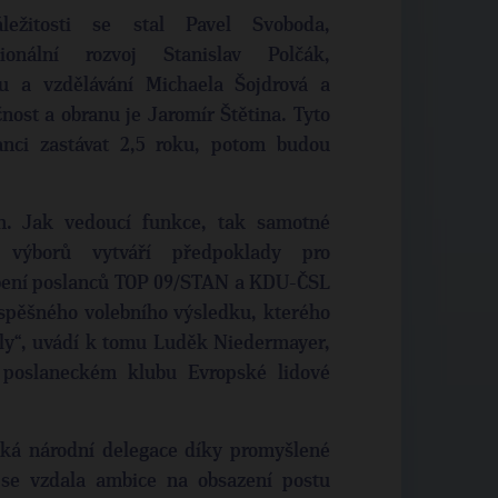
ežitosti se stal Pavel Svoboda,
onální rozvoj Stanislav Polčák,
u a vzdělávání Michaela Šojdrová a
ost a obranu je Jaromír Štětina. Tyto
nci zastávat 2,5 roku, potom budou
h. Jak vedoucí funkce, tak samotné
h výborů vytváří předpoklady pro
obení poslanců TOP 09/STAN a KDU-ČSL
spěšného volebního výsledku, kterého
ly“, uvádí k tomu Luděk Niedermayer,
 poslaneckém klubu Evropské lidové
ská národní delegace díky promyšlené
i se vzdala ambice na obsazení postu