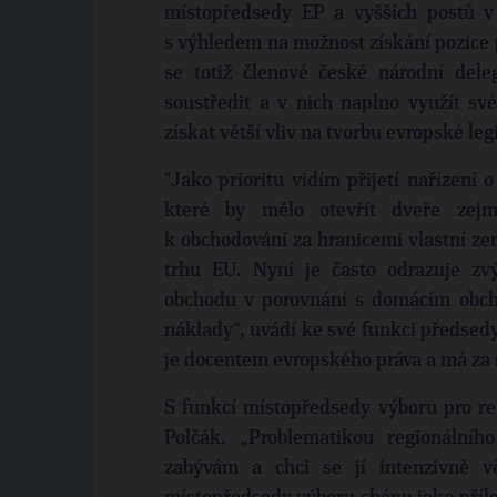
místopředsedy EP a vyšších postů v
s výhledem na možnost získání pozice 
se totiž členové české národní dele
soustředit a v nich naplno využít sv
získat větší vliv na tvorbu evropské legi
"Jako prioritu vidím přijetí nařízení
které by mělo otevřít dveře ze
k obchodování za hranicemi vlastní ze
trhu EU. Nyní je často odrazuje zvý
obchodu v porovnání s domácím obch
náklady“, uvádí ke své funkci předsed
je docentem evropského práva a má za 
S funkcí místopředsedy výboru pro reg
Polčák. „Problematikou regionálníh
zabývám a chci se jí intenzivně v