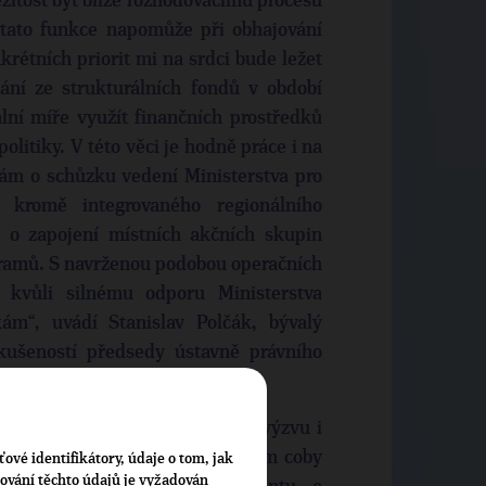
žitost být blíže rozhodovacímu procesu
i tato funkce napomůže při obhajování
rétních priorit mi na srdci bude ležet
ání ze strukturálních fondů v období
ní míře využít finančních prostředků
olitiky. V této věci je hodně práce i na
dám o schůzku vedení Ministerstva pro
 kromě integrovaného regionálního
 o zapojení místních akčních skupin
gramů. S navrženou podobou operačních
 kvůli silnému odporu Ministerstva
“, uvádí Stanislav Polčák, bývalý
kušeností předsedy ústavně právního
egionální rozvoj.
ulturu a vzdělávání bere jako výzvu i
zdělávání se dlouhodobě zabývám coby
ťové identifikátory, údaje o tom, jak
cování těchto údajů je vyžadován