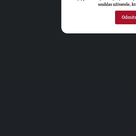
souhlas uživatele, k
Odmít