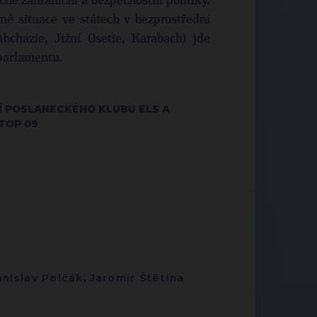
čné zahraniční a bezpečnostní politiky.
né situace ve státech v bezprostřední
Abcházie, Jižní Osetie, Karabach) jde
parlamentu.
Í POSLANECKÉHO KLUBU ELS A
TOP 09
anislav Polčák
,
Jaromír Štětina