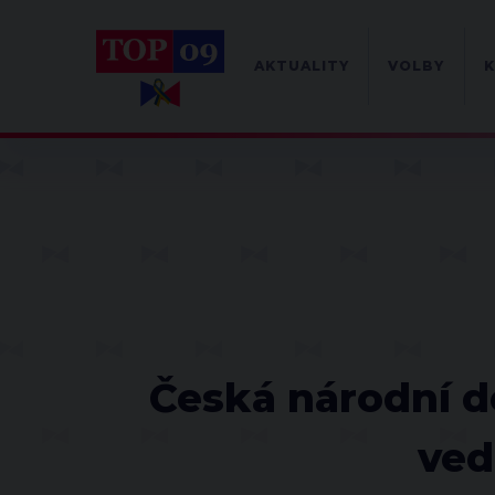
AKTUALITY
VOLBY
K
Česká národní de
ved