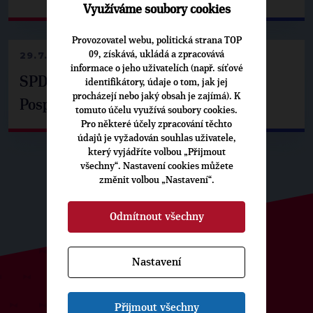
Využíváme soubory cookies
Provozovatel webu, politická strana TOP
09, získává, ukládá a zpracovává
29.7.2026
informace o jeho uživatelích (např. síťové
SPD už není ve zprávě o extremismu.
identifikátory, údaje o tom, jak jej
procházejí nebo jaký obsah je zajímá). K
Pospíšil: Je tu pachuť
tomuto účelu využívá soubory cookies.
Pro některé účely zpracování těchto
údajů je vyžadován souhlas uživatele,
který vyjádříte volbou „Přijmout
všechny“. Nastavení cookies můžete
změnit volbou „Nastavení“.
Odmítnout všechny
Nastavení
ODEBÍREJTE NÁŠ TOPOVÝ
Přijmout všechny