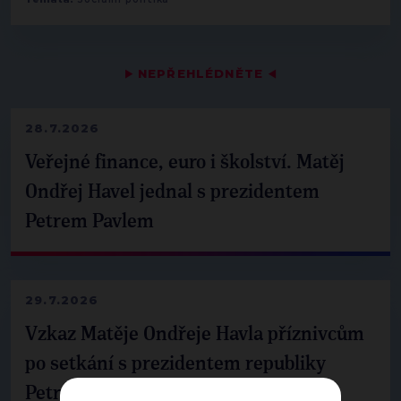
▶
NEPŘEHLÉDNĚTE
◀
28.7.2026
Veřejné finance, euro i školství. Matěj
Ondřej Havel jednal s prezidentem
Petrem Pavlem
29.7.2026
Vzkaz Matěje Ondřeje Havla příznivcům
po setkání s prezidentem republiky
Petrem Pavlem