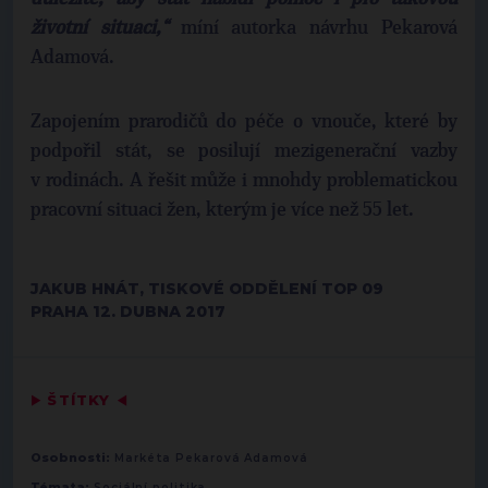
životní situaci,“
míní autorka návrhu Pekarová
Adamová.
Zapojením prarodičů do péče o vnouče, které by
podpořil stát, se posilují mezigenerační vazby
v rodinách. A řešit může i mnohdy problematickou
pracovní situaci žen, kterým je více než 55 let.
JAKUB HNÁT, TISKOVÉ ODDĚLENÍ TOP 09
PRAHA 12. DUBNA 2017
▶
ŠTÍTKY
◀
Osobnosti:
Markéta Pekarová Adamová
Témata:
Sociální politika