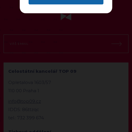
NEWSLETTER
Celostátní kancelář TOP 09
Opletalova 1603/57
110 00 Praha 1
info@top09.cz
IDDS: 86ttzqc
tel.: 732 399 674
Tiskové oddělení