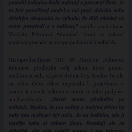
pomohl rodinám sladit rodinný a pracovní život. Je
to lety prověřený model a má proti chůvám nebo
dětským skupinám tu výhodu, že dítě zůstává ve
svém prostředí a s rodinou,“
uvedla poslankyně
Markéta Pekarová Adamová, která se pokusí
možnost prosadit znovu po podzimních volbách.
Místopředsedkyně TOP 09 Markéta Pekarová
Adamová předložila svůj zákon, který pomoc
matkám zavádí, už před dvěma lety. Koalice ho ale
za celou dobu vůbec nepustila k projednání a
změnu k novele zákona o státní sociální podpoře
neodsouhlasila.
„Návrh znovu předložím po
volbách. Myslím, že pro rodiny s malými dětmi by
tady tato možnost být měla. Je na každém, zda ji
využije nebo si vybere jinou. Považuji ale za
důležité, aby stát nabídl pomoc i pro takovou