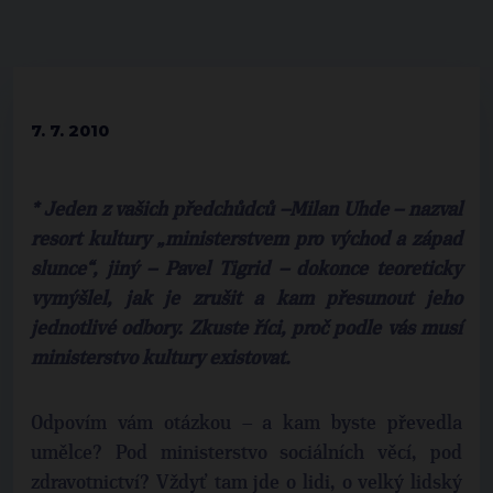
7. 7. 2010
* Jeden z vašich předchůdců –Milan Uhde – nazval
resort kultury „ministerstvem pro východ a západ
slunce“, jiný – Pavel Tigrid – dokonce teoreticky
vymýšlel, jak je zrušit a kam přesunout jeho
jednotlivé odbory. Zkuste říci, proč podle vás musí
ministerstvo kultury existovat.
Odpovím vám otázkou – a kam byste převedla
umělce? Pod ministerstvo sociálních věcí, pod
zdravotnictví? Vždyť tam jde o lidi, o velký lidský