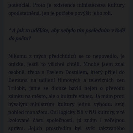
potenciál. Proto je existence ministerstva kultury
opodstatněná, jen je potřeba povýšit jeho roli.
* A jak to uděláte, aby nebylo tím posledním v řadě
do počtu?
Nikomu z mých předchůdců se to nepovedlo, je
otázka, jestli to všichni chtěli. Mnohé jsem znal
osobně, třeba s Pavlem Dostálem, který přijel do
Berouna na udílení filmových a televizních cen
Trilobit, jsme se dlouze bavili nejen o převodu
zámku na město, ale o kultuře vůbec. Já mám proti
bývalým ministrům kultury jednu výhodu: svůj
pohled manažera. Oni logicky žili v říši kultury, v té
izolované části společnosti, já znám i veřejnou
správu. Jejich prostředím byl svět takzvaného