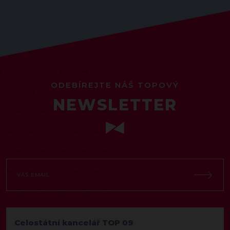
ODEBÍREJTE NÁŠ TOPOVÝ
NEWSLETTER
Celostátní kancelář TOP 09