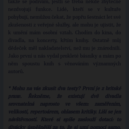
takže se podívám, jestli se třeba někde zbytečně
nezdvojují funkce. Lidé, kteří se v kultuře
pohybují, nemůžou čekat, že popřu šestnáct let své
zkušenosti z veřejné služby, ale mohu je ujistit, že
k umění mám osobní vztah. Chodím do kina, do
divadla, na koncerty, křtím knihy. Ostatně můj
dědeček měl nakladatelství, než mu je znárodnili.
Jako první u nás vydal prokleté básníky a mám po
něm spoustu knih s věnováním významných
autorů.
* Mohu na vás zkusit dva testy? První je z britské
praxe. Řekněme, že existují dvě divadla
srovnatelná naprosto ve všem: zaměřením,
velikostí, repertoárem, ohlasem kritiky. Liší se jen
návštěvností. Které si spíše zaslouží dotaci: to
divácky úspěšnější za to, že si umí pomoci samo,