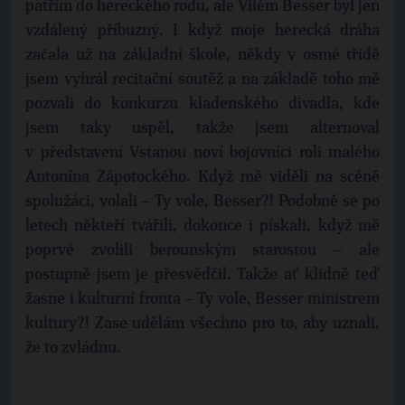
patřím do hereckého rodu, ale Vilém Besser byl jen
vzdálený příbuzný. I když moje herecká dráha
začala už na základní škole, někdy v osmé třídě
jsem vyhrál recitační soutěž a na základě toho mě
pozvali do konkurzu kladenského divadla, kde
jsem taky uspěl, takže jsem alternoval
v představení Vstanou noví bojovníci roli malého
Antonína Zápotockého. Když mě viděli na scéně
spolužáci, volali – Ty vole, Besser?! Podobně se po
letech někteří tvářili, dokonce i pískali, když mě
poprvé zvolili berounským starostou – ale
postupně jsem je přesvědčil. Takže ať klidně teď
žasne i kulturní fronta – Ty vole, Besser ministrem
kultury?! Zase udělám všechno pro to, aby uznali,
že to zvládnu.