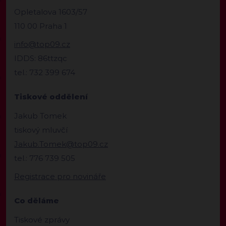
Opletalova 1603/57
110 00 Praha 1
info@top09.cz
IDDS: 86ttzqc
tel.: 732 399 674
Tiskové oddělení
Jakub Tomek
tiskový mluvčí
Jakub.Tomek@top09.cz
tel.: 776 739 505
Registrace pro novináře
Co děláme
Tiskové zprávy