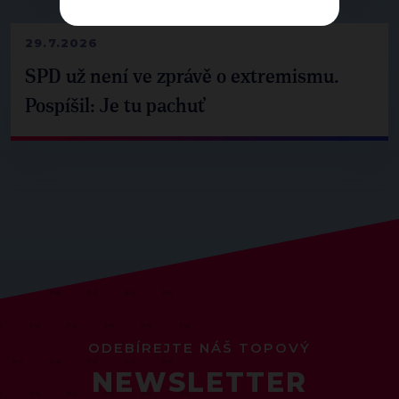
29.7.2026
SPD už není ve zprávě o extremismu.
Pospíšil: Je tu pachuť
ODEBÍREJTE NÁŠ TOPOVÝ
NEWSLETTER