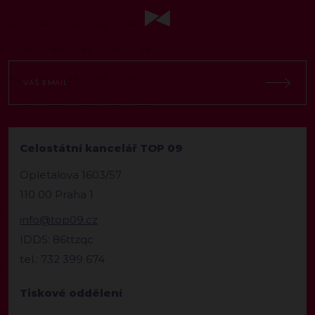
Celostátní kancelář TOP 09
Opletalova 1603/57
110 00 Praha 1
info@top09.cz
IDDS: 86ttzqc
tel.: 732 399 674
Tiskové oddělení