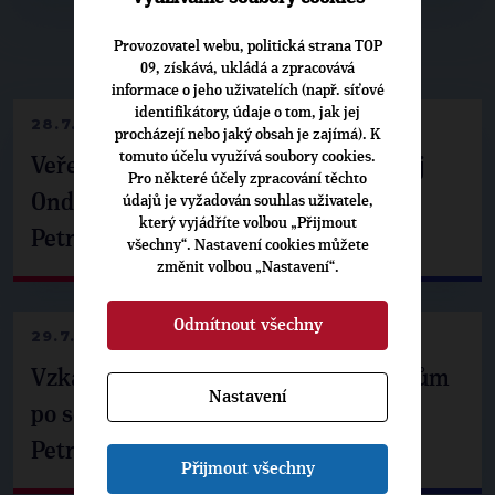
Provozovatel webu, politická strana TOP
▶
NEPŘEHLÉDNĚTE
◀
09, získává, ukládá a zpracovává
informace o jeho uživatelích (např. síťové
identifikátory, údaje o tom, jak jej
28.7.2026
procházejí nebo jaký obsah je zajímá). K
tomuto účelu využívá soubory cookies.
Veřejné finance, euro i školství. Matěj
Pro některé účely zpracování těchto
Ondřej Havel jednal s prezidentem
údajů je vyžadován souhlas uživatele,
který vyjádříte volbou „Přijmout
Petrem Pavlem
všechny“. Nastavení cookies můžete
změnit volbou „Nastavení“.
Odmítnout všechny
29.7.2026
Vzkaz Matěje Ondřeje Havla příznivcům
Nastavení
po setkání s prezidentem republiky
Petrem Pavlem
Přijmout všechny