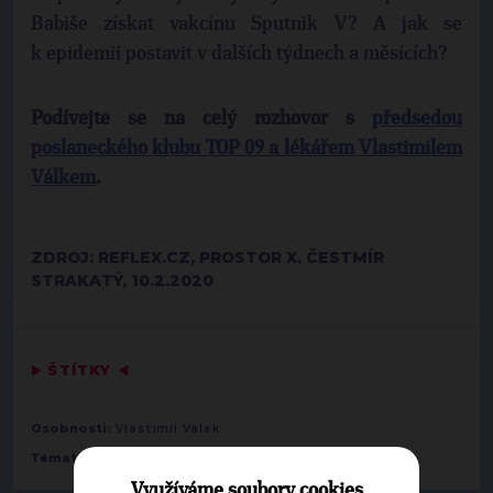
Babiše získat vakcínu Sputnik V? A jak se
k epidemii postavit v dalších týdnech a měsících?
Podívejte se na celý rozhovor s
předsedou
poslaneckého klubu TOP 09 a lékářem Vlastimilem
Válkem
.
ZDROJ: REFLEX.CZ, PROSTOR X, ČESTMÍR
STRAKATÝ, 10.2.2020
▶
ŠTÍTKY
◀
Osobnosti:
Vlastimil Válek
Témata:
Zdravotnictví
Využíváme soubory cookies