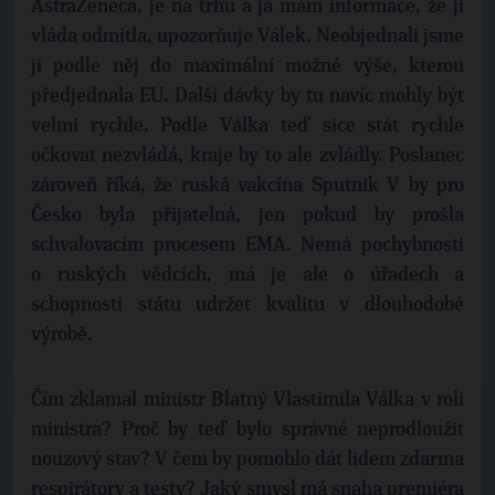
AstraZeneca, je na trhu a já mám informace, že ji
vláda odmítla, upozorňuje Válek. Neobjednali jsme
ji podle něj do maximální možné výše, kterou
předjednala EU. Další dávky by tu navíc mohly být
velmi rychle. Podle Válka teď sice stát rychle
očkovat nezvládá, kraje by to ale zvládly. Poslanec
zároveň říká, že ruská vakcína Sputnik V by pro
Česko byla přijatelná, jen pokud by prošla
schvalovacím procesem EMA. Nemá pochybnosti
o ruských vědcích, má je ale o úřadech a
schopnosti státu udržet kvalitu v dlouhodobé
výrobě.
Čím zklamal ministr Blatný Vlastimila Válka v roli
ministra? Proč by teď bylo správné neprodloužit
nouzový stav? V čem by pomohlo dát lidem zdarma
respirátory a testy? Jaký smysl má snaha premiéra