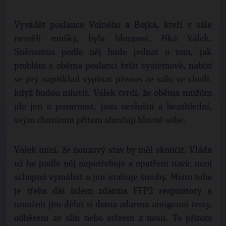
Vyvádět poslance Volného a Bojka, kteří v sále
neměli roušky, byla hloupost, říká Válek.
Sněmovna podle něj bude jednat o tom, jak
problém s oběma poslanci řešit systémově, nabízí
se prý například vypínat přenos ze sálu ve chvíli,
když budou mluvit. Válek tvrdí, že oběma mužům
jde jen o pozornost, jsou neslušní a bezohlední,
svým chováním přitom ohrožují hlavně sebe.
Válek míní, že nouzový stav by měl skončit. Vláda
už ho podle něj nepotřebuje a opatření navíc není
schopná vymáhat a jen utahuje šrouby. Místo toho
je třeba dát lidem zdarma FFP2 respirátory a
umožnit jim dělat si doma zdarma antigenní testy,
odběrem ze slin nebo stěrem z nosu. To přitom